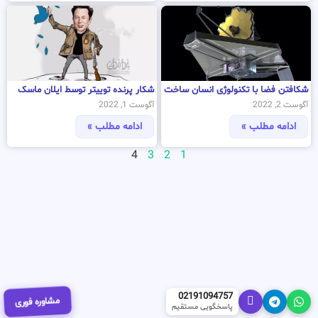
شکافتن فضا با تکنولوژی انسان ساخت
شکار پرنده توییتر توسط ایلان ماسک
آگوست 2, 2022
آگوست 1, 2022
ادامه مطلب »
ادامه مطلب »
4
3
2
1
02191094757
مشاوره فوری
پاسخگویی مستقیم