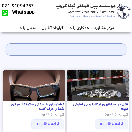
021-91094757
Whatsapp
مرکز مشاوره
همکاری با ما
قرارداد آنلاین
تماس با ما
قتل در خیابانهای ایتالیا و بی تفاوتی
ناشنوایان با عینکی میتوانند حرفای
مردم
شما را درک کنند
آگوست 2, 2022
آگوست 2, 2022
ادامه مطلب »
ادامه مطلب »