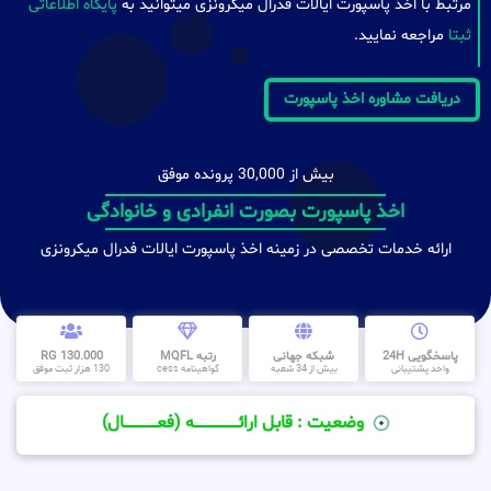
مرتبط با اخذ پاسپورت ایالات فدرال میکرونزی میتوانید به
پایگاه اطلاعاتی
ثبتا
مراجعه نمایید.
دریافت مشاوره اخذ پاسپورت
بیش از 30,000 پرونده موفق
اخذ پاسپورت بصورت انفرادی و خانوادگی
ارائه خدمات تخصصی در زمینه اخذ پاسپورت ایالات فدرال میکرونزی
پاسخگویی 24H
شبکه جهانی
رتبه MQFL
130.000 RG
واحد پشتیبانی
بیش از 34 شعبه
گواهینامه cess
130 هزار ثبت موفق
وضعیت : قابل ارائــــــــــــــــــــه (فعـــــــــــــــال)