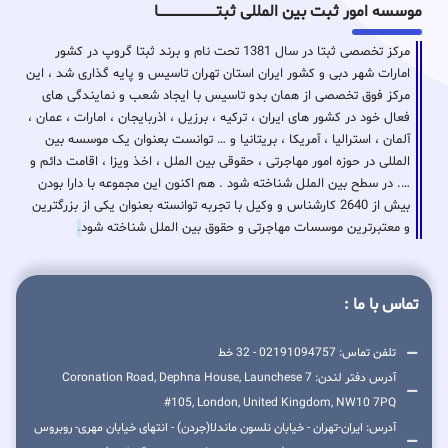
موسسه امور ثبت بین المللی ثبتـــــــــــــــــــــــــــــا
مرکز تخصصی ثبتا در سال 1381 تحت نام و برند ثبتا گروپ در کشور
امارات شهر دبی و کشور ایران استان تهران تاسیس و پایه گذاری شد ، این
مرکز فوق تخصصی از همان بدو تاسیس با ایجاد شعب و نمایندگی های
فعال خود در کشور های ایران ، ترکیه ، برزیل ، اذربایجان ، امارات ، عمان ،
آلمان ، استرالیا ، آمریکا ، بریتانیا و … توانست بعنوان یک موسسه بین
المللی در حوزه امور مهاجرتی ، حقوقی بین الملل ، اخذ ویزا ، اقامت دائم و
…. در سطح بین الملل شناخته شود . هم اکنون این مجموعه با دارا بودن
بیش از 2640 کارشناس و وکیل با تجربه توانسته بعنوان یکی از بزرگترین
و معتبرترین موسسات مهاجرتی و حقوق بین الملل شناخته شود
.
تماس با ما :
تلفن تماس: 02191094757 - 32 خط
آدرس دفتر لندن: 7 Coronation Road, Dephna House, Launchese
#105, London, United Kingdom, NW10 7PQ
آدرس: ایران-تهران - خیابان نلسون ماندلا(جردن) - انتهای خیابان مهری- روبروس