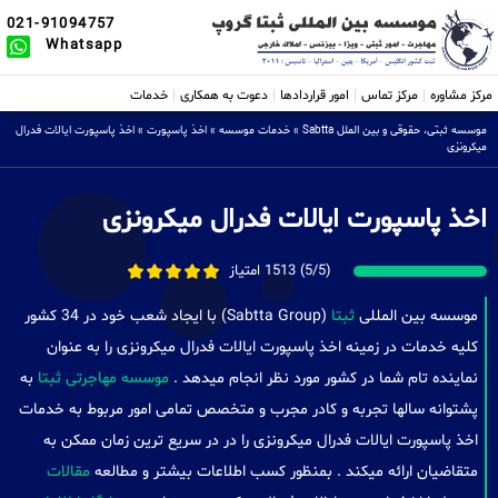
021-91094757
Whatsapp
مرکز مشاوره
مرکز تماس
امور قراردادها
دعوت به همکاری
خدمات
موسسه ثبتی، حقوقی و بین الملل Sabtta
»
خدمات موسسه
»
اخذ پاسپورت
»
اخذ پاسپورت ایالات فدرال
میکرونزی
اخذ پاسپورت ایالات فدرال میکرونزی
(5/5) 1513 امتیاز
موسسه بین المللی
ثبتا
(Sabtta Group) با ایجاد شعب خود در 34 کشور
کلیه خدمات در زمینه اخذ پاسپورت ایالات فدرال میکرونزی را به عنوان
نماینده تام شما در کشور مورد نظر انجام میدهد .
موسسه مهاجرتی ثبتا
به
پشتوانه سالها تجربه و کادر مجرب و متخصص تمامی امور مربوط به خدمات
اخذ پاسپورت ایالات فدرال میکرونزی را در در سریع ترین زمان ممکن به
متقاضیان ارائه میکند . بمنظور کسب اطلاعات بیشتر و مطالعه
مقالات