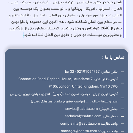
فعال خود در کشور های ایران ، ترکیه ، برزیل ، اذربایجان ، امارات ، عمان ،
آلمان ، استرالیا ، آمریکا ، بریتانیا و … توانست بعنوان یک موسسه بین
المللی در حوزه امور مهاجرتی ، حقوقی بین الملل ، اخذ ویزا ، اقامت دائم و
…. در سطح بین الملل شناخته شود . هم اکنون این مجموعه با دارا بودن
بیش از 2640 کارشناس و وکیل با تجربه توانسته بعنوان یکی از بزرگترین
و معتبرترین موسسات مهاجرتی و حقوق بین الملل شناخته شود
.
تماس با ما :
تلفن تماس: 02191094757 - 32 خط
آدرس دفتر لندن: 7 Coronation Road, Dephna House, Launchese
#105, London, United Kingdom, NW10 7PQ
آدرس: ایران-تهران - خیابان نلسون ماندلا(جردن) - انتهای خیابان مهری- روبروس
صدا و سیما - پلاک ...... (مراجعه حضوری فقط با هماهنگی قبلی)
بخش فروش: service@sabtta.com
بخش فنی: technical@sabtta.com
واحد نظارت: complaints@sabtta.com
واحد مدیریت: manager@sabtta.com