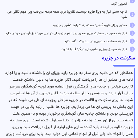
تعیین کرد.
تا چه سنی نیاز به ویزا جزیره نیست: تقریبا برای همه مردم دریافت ویزا مهم تلقی می
شود.
صدور ویزای فرودگاهی: بسته به شرایط کشور و جزیره
نیاز به حضور در سفارت برای صدور ویزا: هر جزیره ای در این مورد نیز قوانین خود را دارد.
نیاز به مصاحبه حضوری در سفارت : گاها دارد
نیاز به سوابق ویزای کشورهای دیگر: قالبا ندارد.
سکونت در جزیره
همانطور که می دانید برای سفر به جزیره باید ویزای آن را داشته باشید و یا اجازه
نامه های معتبر آن ها را دریافت کنید. اکثر جزیره ها به دلیل داشتن قدمت
تاریخی طولانی و جاذبه های گردشگری فوق العاده مورد توجه گردشگران سراسر
جهان قرار دارند و به همین خاطر سالانه بازدید قابل توجهی از آن ها انجام می
شود. اما برای سکونت و اقامت در جزیره مراحل پیچیده ای طی می شوند که در
این بخش به بررسی آن ها می پردازیم. جزیره ها اغلب از رتبه بالایی در جهت
توریستی بودن و داشتن جاذبه های گردشگری برخوردار بوده و به همین علت
توجه بسیاری از توریست ها به جزایر در دنیا معطوف شده است. برای سفر به
جزیره علاوه بر اینکه باید آماده سازی های اولیه از قبیل دریافت بلیط و رزرو
هتل را انجام داد ولی قبل از انجام تمامی این موارد ابتدا باید برای دریافت ویزای