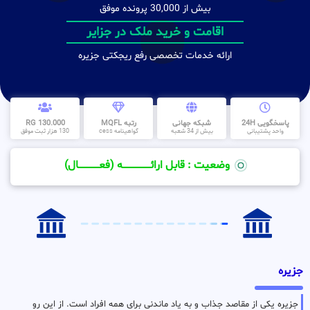
بیش از 30,000 پرونده موفق
اقامت و خرید ملک در جزایر
ارائه خدمات تخصصی رفع ریجکتی جزیره
پاسخگویی 24H
شبکه جهانی
رتبه MQFL
130.000 RG
واحد پشتیبانی
بیش از 34 شعبه
گواهینامه cess
130 هزار ثبت موفق
وضعیت : قابل ارائــــــــــــــــــــه (فعـــــــــــــــال)
جزیره
جزیره یکی از مقاصد جذاب و به یاد ماندنی برای همه افراد است. از این رو