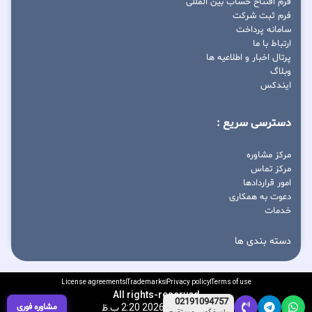
فرم افتتاح حساب بین المللی
فرم ثبت شرکت
سامانه پرداخت
ارتباط با ما
پرتال اخبار و اطلاعیه ها
وبلاگ
ایندکس
دسترسی سریع :
مرکز مشاوره
مرکز تماس
امور قراردادها
دعوت به همکاری
خدمات
دسته بندی ها
License agreements
Trademarks
Privacy policy
Terms of use
All rights-reserved
02191094757
آگوست 10, 2026 2:20 ب.ظ
مشاوره فوری