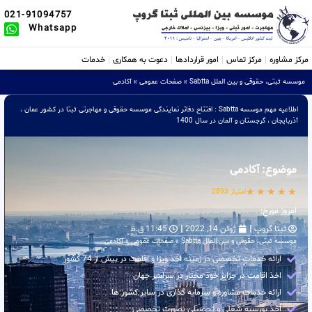
021-91094757
Whatsapp
مرکز مشاوره
مرکز تماس
امور قراردادها
دعوت به همکاری
خدمات
موسسه ثبتی، حقوقی و بین الملل Sabtta
»
صفحات عمومی
»
آکادمی
اطلاعیه مهم موسسه Sabtta : افتتاح دفاتر نمایندگی موسسه حقوقی و مهاجرتی ثبتا در کشور عمان ،
آذربایجان ، گرجستان و آلمان در سال 1400
موضوع: آکادمی
★
★
★
★
★
2893 امتیاز
امروز مورخ:
ثبتا گروپ
ژوئن 14, 2022
11:45 ق.ظ
موسسه ثبتی، حقوقی و بین الملل Sabtta
»
صفحات عمومی
»
آکادمی
ارائه خدمات تخصصی در زمینه اخذ ویزا و اقامت در بیش از 74 کشور
اخذ اقامت در جزایر خود مختار در سراسر جهان
ارائه خدمات مشاوره و سرمایه گذاری در سایر کشور ها
اخذ بورسیه شغلی و تحصیلی بصورت تخصصی