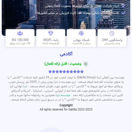
ثبت شرکت تجاری در سایر کشورها بصورت کاملا رسمی
افتتاح حساب بانکی بهمراه اخذ کارت فیزیکی در سایر کشورها
پاسخگویی 24H
شبکه جهانی
رتبه MQFL
130.000 RG
واحد پشتیبانی
بیش از 34 شعبه
گواهینامه cess
130 هزار ثبت موفق
آکادمی
وضعیت : قابل ارائه (فعال)










موسسه بین المللی ثبتا (Sabtta Group) با ایجاد شعب خود در 34 کشور کلیه خدمات * آکادمی * را
به عنوان نماینده تام شما انجام میدهد . این موسسه با دارا بودن بیش از 2600 نفر پرسنل مجرب
و وکلای حرفه ای امور مربوط به * آکادمی * را در کشور مورد نظرتان انجام میدهد ،
ثبتا
توانایی آنرا
داشته که در سایر کشورهای مورد نظر شما اعم از اروپایی ،آسیایی ، استرالیا ، آمریکا و آمریکای
لاتین این خدمات را به متقاضیان ارائه دهد .
موسسه ثبتا
همچنین به پشتوانه سالها تجربه و کادر
مجرب و متخصص تمامی امور مربوط به * آکادمی * را در در سریع ترین زمان ممکن انجام میدهد .
Copyright
All rights reserved for Sabtta 2022-2023