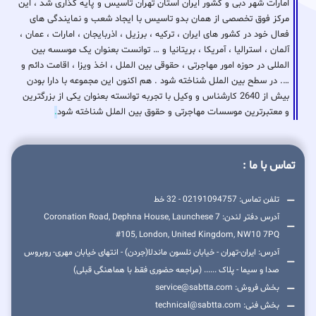
امارات شهر دبی و کشور ایران استان تهران تاسیس و پایه گذاری شد ، این
مرکز فوق تخصصی از همان بدو تاسیس با ایجاد شعب و نمایندگی های
فعال خود در کشور های ایران ، ترکیه ، برزیل ، اذربایجان ، امارات ، عمان ،
آلمان ، استرالیا ، آمریکا ، بریتانیا و … توانست بعنوان یک موسسه بین
المللی در حوزه امور مهاجرتی ، حقوقی بین الملل ، اخذ ویزا ، اقامت دائم و
…. در سطح بین الملل شناخته شود . هم اکنون این مجموعه با دارا بودن
بیش از 2640 کارشناس و وکیل با تجربه توانسته بعنوان یکی از بزرگترین
و معتبرترین موسسات مهاجرتی و حقوق بین الملل شناخته شود
.
تماس با ما :
تلفن تماس: 02191094757 - 32 خط
آدرس دفتر لندن: 7 Coronation Road, Dephna House, Launchese
#105, London, United Kingdom, NW10 7PQ
آدرس: ایران-تهران - خیابان نلسون ماندلا(جردن) - انتهای خیابان مهری- روبروس
صدا و سیما - پلاک ...... (مراجعه حضوری فقط با هماهنگی قبلی)
بخش فروش: service@sabtta.com
بخش فنی: technical@sabtta.com