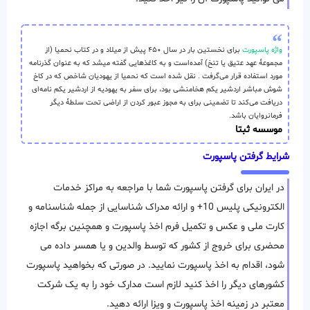
واژه پاسپورت
برای نخستین بار در سال ۴۵۰ پیش از میلاد و در کتاب نحمیا (از
مجموعهٔ عهد عتیق یا تنخ) آمده‌است و به کاغذهایی گفته میشد که به عنوان گذرنامه
مورد استفاده قرار می‌گرفت . نقل شده است که نحمیا از یهودیان شاخص که در کاخ
شوش مباشر اردشیر یکم هخامنشی بود، برای سفر به یهودیه از اردشیر یکم نامه‌ای
دریافت می‌کند تا تضمینی برای به مجوز عبور کردن از اراضی تحت سلطهٔ دیگر
فرمانروایان باشد.
موسسه ثبتا
شرایط گرفتن پاسپورت
در ایران برای گرفتن پاسپورت شما با مراجعه به مراکز خدمات
الکترونیکی پلیس 10+ و ارائه مدراک شناسایی از جمله شناسنامه و
کارت ملی و عکس و تکمیل فرم اخذ پاسپورت و همچنین برگه اجازه
محضری برای خروج از کشور که توسط والدین و یا همسر داده می
شود، اقدام به اخذ پاسپورت نمایید. در صورتی که بخواهید پاسپورت
کشورهای دیگر را اخذ کنید لازم است مدارک خود را به یک شرکت
معتبر در زمینه اخذ پاسپورت و ویزا ارائه دهید.