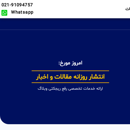
021-91094757
ت
Whatsapp
امروز مورخ:
بیش از یکصدهزار دیتا
ارائه خدمات تخصصی رفع ریجکتی وبلاگ