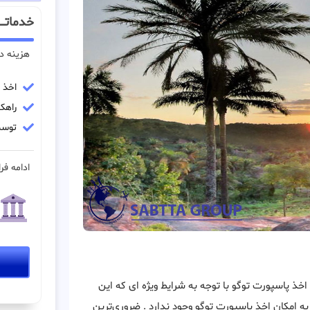
خدماتـــ
هزینه د
اخذ پ
راهکا
توسط
ادامه فرا
خذ پاسپورت توگو با توجه به شرایط ویژه ای که این
 امکان اخذ پاسپورت توگو وجود ندارد . ضروری‌ترین