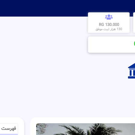
130.000 RG
130 هزار ثبت موفق
فهرست م