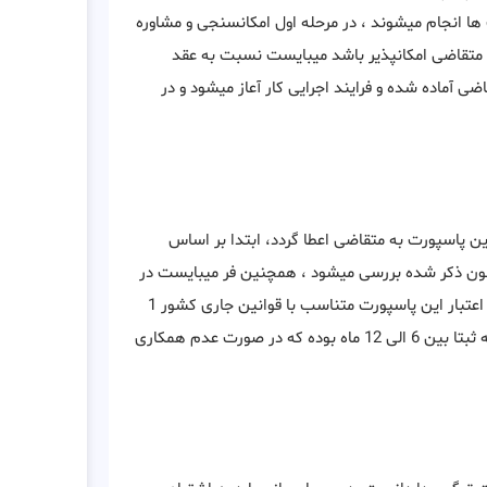
 انجام میشوند ، در مرحله اول امکانسنجی و مشاوره
ی متقاضی امکانپذیر باشد میبایست نسبت به عقد
ضی آماده شده و فرایند اجرایی کار آعاز میشود و در
ن پاسپورت به متقاضی اعطا گردد، ابتدا بر اساس
قانون ذکر شده بررسی میشود ، همچنین فر میبایست در
فاقد سو پیشینه کیفری در این کشور باشد . شایان ذکر است که مدت اعتبار این پاسپورت متناسب با قوانین جاری کشور 1
یا 5 ساله است ، مدت زمان دریافت پاسپورت این کشور توسط موسسه ثبتا بین 6 الی 12 ماه بوده که در صورت عدم همکاری