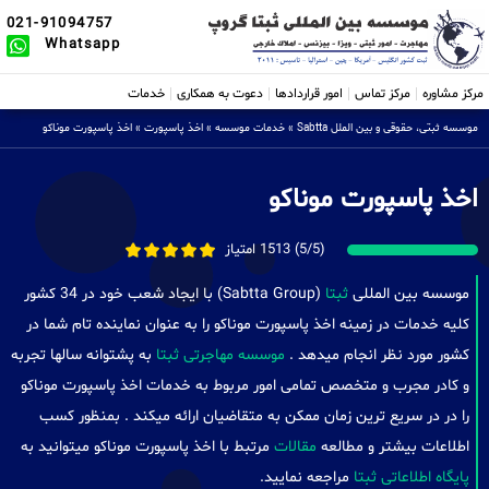
021-91094757
Whatsapp
مرکز مشاوره
مرکز تماس
امور قراردادها
دعوت به همکاری
خدمات
موسسه ثبتی، حقوقی و بین الملل Sabtta
»
خدمات موسسه
»
اخذ پاسپورت
»
اخذ پاسپورت موناکو
اخذ پاسپورت موناکو
(5/5) 1513 امتیاز
موسسه بین المللی
ثبتا
(Sabtta Group) با ایجاد شعب خود در 34 کشور
کلیه خدمات در زمینه اخذ پاسپورت موناکو را به عنوان نماینده تام شما در
کشور مورد نظر انجام میدهد .
موسسه مهاجرتی ثبتا
به پشتوانه سالها تجربه
و کادر مجرب و متخصص تمامی امور مربوط به خدمات اخذ پاسپورت موناکو
را در در سریع ترین زمان ممکن به متقاضیان ارائه میکند . بمنظور کسب
اطلاعات بیشتر و مطالعه
مقالات
مرتبط با اخذ پاسپورت موناکو میتوانید به
پایگاه اطلاعاتی ثبتا
مراجعه نمایید.