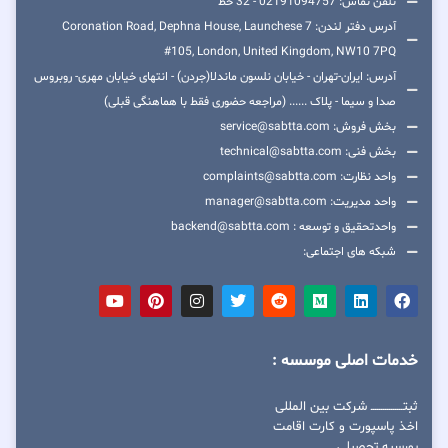
تلفن تماس: 02191094757 - 32 خط
آدرس دفتر لندن: 7 Coronation Road, Dephna House, Launchese
#105, London, United Kingdom, NW10 7PQ
آدرس: ایران-تهران - خیابان نلسون ماندلا(جردن) - انتهای خیابان مهری- روبروس
صدا و سیما - پلاک ...... (مراجعه حضوری فقط با هماهنگی قبلی)
بخش فروش: service@sabtta.com
بخش فنی: technical@sabtta.com
واحد نظارت: complaints@sabtta.com
واحد مدیریت: manager@sabtta.com
واحدتحقیق و توسعه : backend@sabtta.com
شبکه های اجتماعی:
خدمات اصلی موسسه :
ثبتــــــــــــــــ شرکت بین المللی
اخذ پاسپورت و کارت اقامت
بورسیه تحصیلی