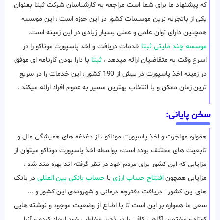
که پیشنهاد ما برای شما است مراجعه به کارشناسان شرکت ثبتا بعنوان
یکی از باتجربه ترین موسسات کشور در این حوزه است ، این موسسه
همچنین دارای توان علمی و عملی بسیار زیادی در این زمینه است.
موسسه چند ملیتی ثبتا
خدمات دریافت و اخذ پاسپورت موناکو را در
اسرع وقت به متقاضیان ارائه میدهد ،
ثبتا
با دارا بودن کارنامه ای موفق
در زمینه اخذ پاسپورت در بیش از 190 کشور ، این خدمات را در سریع
ترین زمان ممکن و با انتخاب بهترین مسیر به عموم افراد ارائه میکند .
سخن پایانی:
همواره مهاجرت و اخذ پاسپورت موناکو ، از دغدغه های همیشگی ملل و
تابعیت های مختلف بوده است، بواسطه اخذ پاسپورت موناکو میتوان از
مزایایی که این کشور برای مردم خود در نظر گرفته اند بهره مند شد ،
مزایایی همچون
افتتاح حساب ارزی
یا
حساب بانکی بین المللی
در بانک
های این کشور ، دریافت دفترچه درمانی و شهروندی این کشور و ...
سعی ما همواره بر این است تا با اطلاع از وضعیت موجود و نوشته هایی
کوتاه و مختصر، آگاهی کافی را در ذهن مخاطب خود ایجاد کرده و آنرا