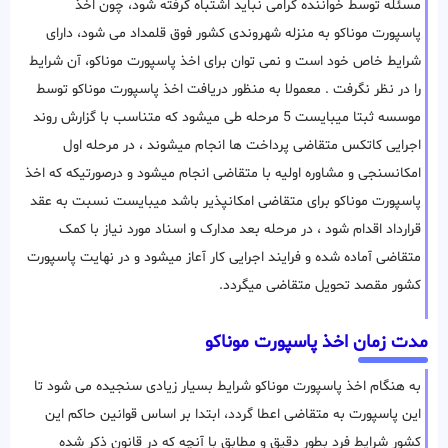
مسئله توسط خواننده گرامی نباید اشتباه گرفته شود، چون اخذ
پاسپورت موناکو به منزله شهروندی کشور فوق قلمداد می شود، دارای
شرایط خاص خود است و نمی توان برای اخذ پاسپورت موناکو، آن شرایط
را در نظر نگرفت . معمولا به منظور دریافت اخذ پاسپورت موناکو توسط
موسسه ثبتا میبایست 5 مرحله طی میشود که متناسب با گزارش روند
اجرایی کاتکس متقاضی پرداخت ها انجام میشوند ، در مرحله اول
امکانسنجی و مشاوره اولیه با متقاضی انجام میشود و درصورتیکه که اخذ
پاسپورت موناکو برای متقاضی امکانپذیر باشد میبایست نسبت به عقد
قرارداد اقدام شود ، در مرحله بعد مدارک و اسناد مورد نیاز با کمک
متقاضی آماده شده و فرایند اجرایی کار آعاز میشود و در نهایت پاسپورت
کشور مقصد تحویل متقاضی میگردد.
مدت زمان اخذ پاسپورت موناکو
به هنگام اخذ پاسپورت موناکو شرایط بسیار زیادی سنجیده می شود تا
این پاسپورت به متقاضی اعطا گردد، ابتدا بر اساس قوانین حاکم این
کشور شرایط فرد بطور دقیق و مطابق با آنچه که در قانون ذکر شده