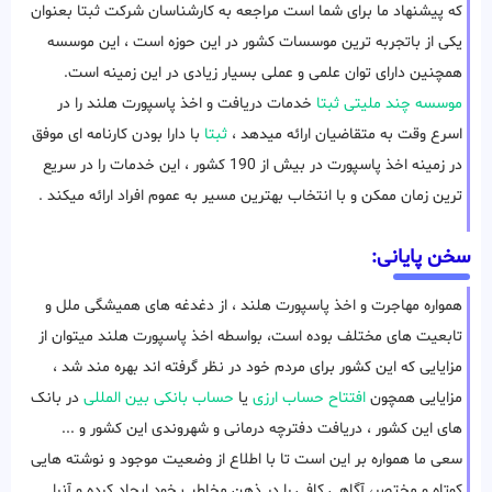
که پیشنهاد ما برای شما است مراجعه به کارشناسان شرکت ثبتا بعنوان
یکی از باتجربه ترین موسسات کشور در این حوزه است ، این موسسه
همچنین دارای توان علمی و عملی بسیار زیادی در این زمینه است.
موسسه چند ملیتی ثبتا
خدمات دریافت و اخذ پاسپورت هلند را در
اسرع وقت به متقاضیان ارائه میدهد ،
ثبتا
با دارا بودن کارنامه ای موفق
در زمینه اخذ پاسپورت در بیش از 190 کشور ، این خدمات را در سریع
ترین زمان ممکن و با انتخاب بهترین مسیر به عموم افراد ارائه میکند .
سخن پایانی:
همواره مهاجرت و اخذ پاسپورت هلند ، از دغدغه های همیشگی ملل و
تابعیت های مختلف بوده است، بواسطه اخذ پاسپورت هلند میتوان از
مزایایی که این کشور برای مردم خود در نظر گرفته اند بهره مند شد ،
مزایایی همچون
افتتاح حساب ارزی
یا
حساب بانکی بین المللی
در بانک
های این کشور ، دریافت دفترچه درمانی و شهروندی این کشور و ...
سعی ما همواره بر این است تا با اطلاع از وضعیت موجود و نوشته هایی
کوتاه و مختصر، آگاهی کافی را در ذهن مخاطب خود ایجاد کرده و آنرا