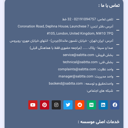
تماس با ما :
تلفن تماس: 02191094757 - 32 خط
آدرس دفتر لندن: 7 Coronation Road, Dephna House, Launchese
#105, London, United Kingdom, NW10 7PQ
آدرس: ایران-تهران - خیابان نلسون ماندلا(جردن) - انتهای خیابان مهری- روبروس
صدا و سیما - پلاک ...... (مراجعه حضوری فقط با هماهنگی قبلی)
بخش فروش: service@sabtta.com
بخش فنی: technical@sabtta.com
واحد نظارت: complaints@sabtta.com
واحد مدیریت: manager@sabtta.com
واحدتحقیق و توسعه : backend@sabtta.com
شبکه های اجتماعی:
خدمات اصلی موسسه :