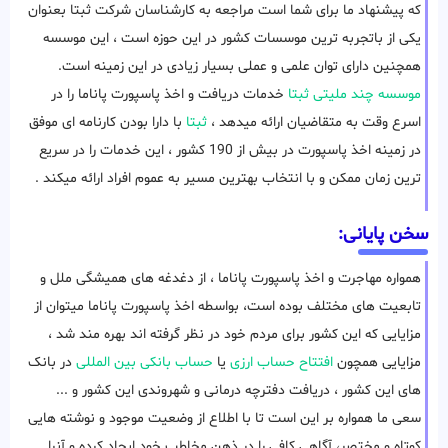
که پیشنهاد ما برای شما است مراجعه به کارشناسان شرکت ثبتا بعنوان
یکی از باتجربه ترین موسسات کشور در این حوزه است ، این موسسه
همچنین دارای توان علمی و عملی بسیار زیادی در این زمینه است.
موسسه چند ملیتی ثبتا
خدمات دریافت و اخذ پاسپورت پاناما را در
اسرع وقت به متقاضیان ارائه میدهد ،
ثبتا
با دارا بودن کارنامه ای موفق
در زمینه اخذ پاسپورت در بیش از 190 کشور ، این خدمات را در سریع
ترین زمان ممکن و با انتخاب بهترین مسیر به عموم افراد ارائه میکند .
سخن پایانی:
همواره مهاجرت و اخذ پاسپورت پاناما ، از دغدغه های همیشگی ملل و
تابعیت های مختلف بوده است، بواسطه اخذ پاسپورت پاناما میتوان از
مزایایی که این کشور برای مردم خود در نظر گرفته اند بهره مند شد ،
مزایایی همچون
افتتاح حساب ارزی
یا
حساب بانکی بین المللی
در بانک
های این کشور ، دریافت دفترچه درمانی و شهروندی این کشور و ...
سعی ما همواره بر این است تا با اطلاع از وضعیت موجود و نوشته هایی
کوتاه و مختصر، آگاهی کافی را در ذهن مخاطب خود ایجاد کرده و آنرا