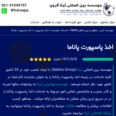
021-91094757
Whatsapp
مرکز مشاوره
مرکز تماس
امور قراردادها
دعوت به همکاری
خدمات
موسسه ثبتی، حقوقی و بین الملل Sabtta
»
خدمات موسسه
»
اخذ پاسپورت
»
اخذ پاسپورت پاناما
اخذ پاسپورت پاناما
(5/5) 1513 امتیاز
موسسه بین المللی
ثبتا
(Sabtta Group) با ایجاد شعب خود در 34 کشور
کلیه خدمات در زمینه اخذ پاسپورت پاناما را به عنوان نماینده تام شما در
کشور مورد نظر انجام میدهد .
موسسه مهاجرتی ثبتا
به پشتوانه سالها تجربه
و کادر مجرب و متخصص تمامی امور مربوط به خدمات اخذ پاسپورت پاناما را
در در سریع ترین زمان ممکن به متقاضیان ارائه میکند . بمنظور کسب
اطلاعات بیشتر و مطالعه
مقالات
مرتبط با اخذ پاسپورت پاناما میتوانید به
پایگاه اطلاعاتی ثبتا
مراجعه نمایید.