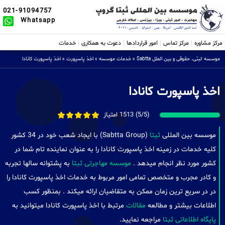
021-91094757
Whatsapp
مرکز مشاوره
مرکز تماس
امور قراردادها
دعوت به همکاری
خدمات
موسسه ثبتی، حقوقی و بین الملل Sabtta
»
خدمات موسسه
»
اخذ پاسپورت
»
اخذ پاسپورت کانادا
اخذ پاسپورت کانادا
(5/5) 1513 امتیاز
موسسه بین المللی
ثبتا
(Sabtta Group) با ایجاد شعب خود در 34 کشور
کلیه خدمات در زمینه اخذ پاسپورت کانادا را به عنوان نماینده تام شما در
کشور مورد نظر انجام میدهد .
موسسه مهاجرتی ثبتا
به پشتوانه سالها تجربه
و کادر مجرب و متخصص تمامی امور مربوط به خدمات اخذ پاسپورت کانادا را
در در سریع ترین زمان ممکن به متقاضیان ارائه میکند . بمنظور کسب
اطلاعات بیشتر و مطالعه
مقالات
مرتبط با اخذ پاسپورت کانادا میتوانید به
پایگاه اطلاعاتی ثبتا
مراجعه نمایید.