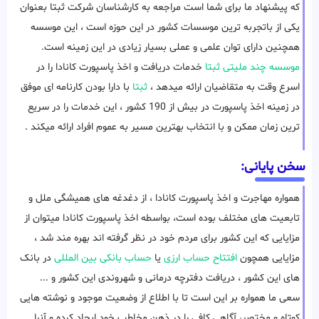
که پیشنهاد ما برای شما است مراجعه به کارشناسان شرکت ثبتا بعنوان
یکی از باتجربه ترین موسسات کشور در این حوزه است ، این موسسه
همچنین دارای توان علمی و عملی بسیار زیادی در این زمینه است.
موسسه چند ملیتی ثبتا
خدمات دریافت و اخذ پاسپورت کانادا را در
اسرع وقت به متقاضیان ارائه میدهد ،
ثبتا
با دارا بودن کارنامه ای موفق
در زمینه اخذ پاسپورت در بیش از 190 کشور ، این خدمات را در سریع
ترین زمان ممکن و با انتخاب بهترین مسیر به عموم افراد ارائه میکند .
سخن پایانی:
همواره مهاجرت و اخذ پاسپورت کانادا ، از دغدغه های همیشگی ملل و
تابعیت های مختلف بوده است، بواسطه اخذ پاسپورت کانادا میتوان از
مزایایی که این کشور برای مردم خود در نظر گرفته اند بهره مند شد ،
مزایایی همچون
افتتاح حساب ارزی
یا
حساب بانکی بین المللی
در بانک
های این کشور ، دریافت دفترچه درمانی و شهروندی این کشور و ...
سعی ما همواره بر این است تا با اطلاع از وضعیت موجود و نوشته هایی
کوتاه و مختصر، آگاهی کافی را در ذهن مخاطب خود ایجاد کرده و آنرا