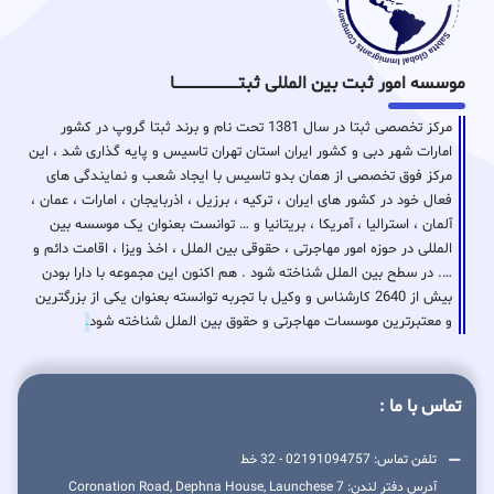
موسسه امور ثبت بین المللی ثبتـــــــــــــــــــــــــــــا
مرکز تخصصی ثبتا در سال 1381 تحت نام و برند ثبتا گروپ در کشور
امارات شهر دبی و کشور ایران استان تهران تاسیس و پایه گذاری شد ، این
مرکز فوق تخصصی از همان بدو تاسیس با ایجاد شعب و نمایندگی های
فعال خود در کشور های ایران ، ترکیه ، برزیل ، اذربایجان ، امارات ، عمان ،
آلمان ، استرالیا ، آمریکا ، بریتانیا و … توانست بعنوان یک موسسه بین
المللی در حوزه امور مهاجرتی ، حقوقی بین الملل ، اخذ ویزا ، اقامت دائم و
…. در سطح بین الملل شناخته شود . هم اکنون این مجموعه با دارا بودن
بیش از 2640 کارشناس و وکیل با تجربه توانسته بعنوان یکی از بزرگترین
و معتبرترین موسسات مهاجرتی و حقوق بین الملل شناخته شود
.
تماس با ما :
تلفن تماس: 02191094757 - 32 خط
آدرس دفتر لندن: 7 Coronation Road, Dephna House, Launchese