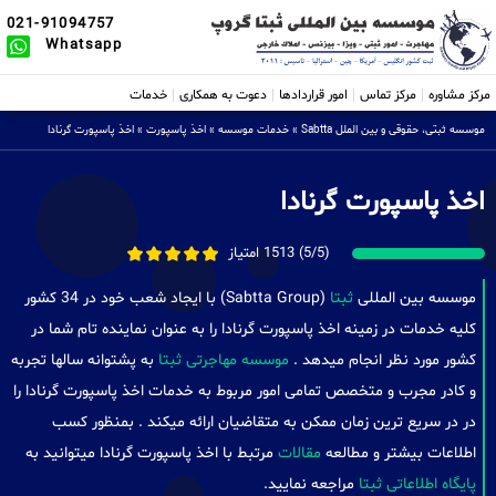
021-91094757
Whatsapp
مرکز مشاوره
مرکز تماس
امور قراردادها
دعوت به همکاری
خدمات
موسسه ثبتی، حقوقی و بین الملل Sabtta
»
خدمات موسسه
»
اخذ پاسپورت
»
اخذ پاسپورت گرنادا
اخذ پاسپورت گرنادا
(5/5) 1513 امتیاز
موسسه بین المللی
ثبتا
(Sabtta Group) با ایجاد شعب خود در 34 کشور
کلیه خدمات در زمینه اخذ پاسپورت گرنادا را به عنوان نماینده تام شما در
کشور مورد نظر انجام میدهد .
موسسه مهاجرتی ثبتا
به پشتوانه سالها تجربه
و کادر مجرب و متخصص تمامی امور مربوط به خدمات اخذ پاسپورت گرنادا را
در در سریع ترین زمان ممکن به متقاضیان ارائه میکند . بمنظور کسب
اطلاعات بیشتر و مطالعه
مقالات
مرتبط با اخذ پاسپورت گرنادا میتوانید به
پایگاه اطلاعاتی ثبتا
مراجعه نمایید.