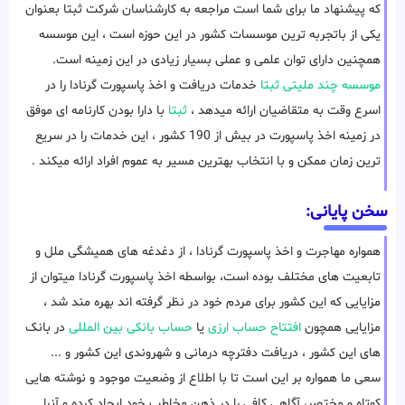
که پیشنهاد ما برای شما است مراجعه به کارشناسان شرکت ثبتا بعنوان
یکی از باتجربه ترین موسسات کشور در این حوزه است ، این موسسه
همچنین دارای توان علمی و عملی بسیار زیادی در این زمینه است.
موسسه چند ملیتی ثبتا
خدمات دریافت و اخذ پاسپورت گرنادا را در
اسرع وقت به متقاضیان ارائه میدهد ،
ثبتا
با دارا بودن کارنامه ای موفق
در زمینه اخذ پاسپورت در بیش از 190 کشور ، این خدمات را در سریع
ترین زمان ممکن و با انتخاب بهترین مسیر به عموم افراد ارائه میکند .
سخن پایانی:
همواره مهاجرت و اخذ پاسپورت گرنادا ، از دغدغه های همیشگی ملل و
تابعیت های مختلف بوده است، بواسطه اخذ پاسپورت گرنادا میتوان از
مزایایی که این کشور برای مردم خود در نظر گرفته اند بهره مند شد ،
مزایایی همچون
افتتاح حساب ارزی
یا
حساب بانکی بین المللی
در بانک
های این کشور ، دریافت دفترچه درمانی و شهروندی این کشور و ...
سعی ما همواره بر این است تا با اطلاع از وضعیت موجود و نوشته هایی
کوتاه و مختصر، آگاهی کافی را در ذهن مخاطب خود ایجاد کرده و آنرا