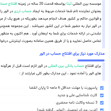
موسسه بین المللی
ثبتا
بواسطه قدمت 20 ساله در زمینه
افتتاح حساب
بعنوان نماینده تام شما خدمات مربوط به ایجاد
حساب ارزی
در الور را
و قوانین حاکم بر کشور هدف انجام میدهد بطوریکه در هیچ یک از مراح
در الور نیاز به حضور شما در این کشور نمیباشد . این مجموعه همچنی
نشدنی در ارائه خدمات برای شما به ارمغان آورد . هم اکنون به منظور
تماس حاصل نمایید و یا از طریق همین سامانه بصورت اینترنتی درخوا
مدارک مورد نیاز برای افتتاح حساب در الور
برای افتتاح
حساب بانکی بین المللی
در الور لازم است قبل از هرگونه اق
های الور را آماده نمود ، این مدارک بطور کلی عبارتند از :
پاسپورت با مهلت حداقل 6 ماهه تا پایان انقضا
کارت شناسایی ملی و جدید
3 نسخه وکالت نامه محضری
آخرین مدرک تحصیلی (تماس گرفته شود)