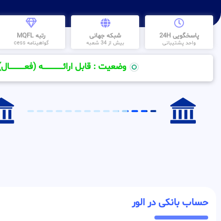
پاسخگویی 24H
شبکه جهانی
رتبه MQFL
واحد پشتیبانی
بیش از 34 شعبه
گواهینامه cess
وضعیت : قابل ارائــــــــــــــــــــه (فعـــــــــــــــال)
حساب بانکی در الور