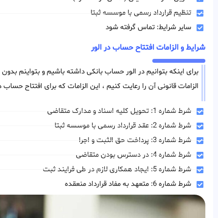
تنظیم قرارداد رسمی با موسسه ثبتا
سایر شرایط: تماس گرفته شود
شرایط و الزامات افتتاح حساب در الور
برای اینکه بتوانیم در الور حساب بانکی داشته باشیم و بتواینم بدون 
الزامات قانونی آن را رعایت کنیم ، این الزامات که برای افتتاح حساب 
شرط شماره 1: تحویل کلیه اسناد و مدارک متقاضی
شرط شماره 2: عقد قرارداد رسمی با موسسه ثبتا
شرط شماره 3: پرداخت حق الثبت و اجرا
شرط شماره 4: در دسترس بودن متقاضی
شرط شماره 5: ایجاد همکاری لازم در طی فرایند ثبت
شرط شماره 6: متعهد به مفاد قرارداد منعقده