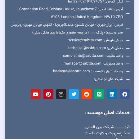
تلفن تماس: 02191094757 - 32 خط
آدرس دفتر لندن: 7 Coronation Road, Dephna House, Launchese
#105, London, United Kingdom, NW10 7PQ
آدرس: ایران-تهران - خیابان نلسون ماندلا(جردن) - انتهای خیابان مهری- روبروس
صدا و سیما - پلاک ...... (مراجعه حضوری فقط با هماهنگی قبلی)
بخش فروش: service@sabtta.com
بخش فنی: technical@sabtta.com
واحد نظارت: complaints@sabtta.com
واحد مدیریت: manager@sabtta.com
واحدتحقیق و توسعه : backend@sabtta.com
شبکه های اجتماعی:
خدمات اصلی موسسه :
ثبتــــــــــــــــ شرکت بین المللی
اخذ پاسپورت و کارت اقامت