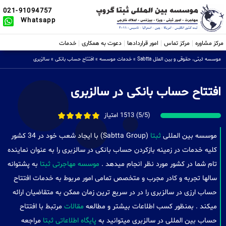
021-91094757
Whatsapp
مرکز مشاوره
مرکز تماس
امور قراردادها
دعوت به همکاری
خدمات
موسسه ثبتی، حقوقی و بین الملل Sabtta
»
خدمات موسسه
»
افتتاح حساب بانکی
»
سالزبری
افتتاح حساب بانکی در سالزبری
(5/5) 1513 امتیاز
موسسه بین المللی
ثبتا
(Sabtta Group) با ایجاد شعب خود در 34 کشور
کلیه خدمات در زمینه بازکردن حساب بانکی در سالزبری را به عنوان نماینده
تام شما در کشور مورد نظر انجام میدهد .
موسسه مهاجرتی ثبتا
به پشتوانه
سالها تجربه و کادر مجرب و متخصص تمامی امور مربوط به خدمات افتتاح
حساب ارزی در سالزبری را در در سریع ترین زمان ممکن به متقاضیان ارائه
میکند . بمنظور کسب اطلاعات بیشتر و مطالعه
مقالات
مرتبط با افتتاح
حساب بین المللی در سالزبری میتوانید به
پایگاه اطلاعاتی ثبتا
مراجعه