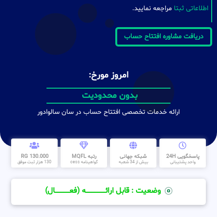
اطلاعاتی ثبتا
مراجعه نمایید.
دریافت مشاوره افتتاح حساب
امروز مورخ:
بدون محدودیت
ارائه خدمات تخصصی افتتاح حساب در سان سالوادور
پاسخگویی 24H
شبکه جهانی
رتبه MQFL
130.000 RG
واحد پشتیبانی
بیش از 34 شعبه
گواهینامه cess
130 هزار ثبت موفق
وضعیت : قابل ارائــــــــــــــــــــه (فعـــــــــــــــال)