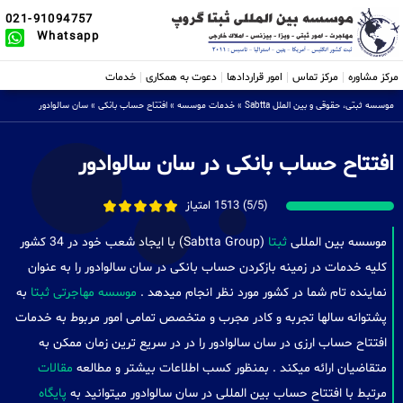
021-91094757
Whatsapp
مرکز مشاوره
مرکز تماس
امور قراردادها
دعوت به همکاری
خدمات
موسسه ثبتی، حقوقی و بین الملل Sabtta
»
خدمات موسسه
»
افتتاح حساب بانکی
»
سان سالوادور
افتتاح حساب بانکی در سان سالوادور
(5/5) 1513 امتیاز
موسسه بین المللی
ثبتا
(Sabtta Group) با ایجاد شعب خود در 34 کشور
کلیه خدمات در زمینه بازکردن حساب بانکی در سان سالوادور را به عنوان
نماینده تام شما در کشور مورد نظر انجام میدهد .
موسسه مهاجرتی ثبتا
به
پشتوانه سالها تجربه و کادر مجرب و متخصص تمامی امور مربوط به خدمات
افتتاح حساب ارزی در سان سالوادور را در در سریع ترین زمان ممکن به
متقاضیان ارائه میکند . بمنظور کسب اطلاعات بیشتر و مطالعه
مقالات
مرتبط با افتتاح حساب بین المللی در سان سالوادور میتوانید به
پایگاه