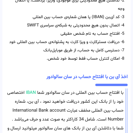
2- نداشتن هیچ محدودیتی برای موجودی، واریز، برداشت، یا انتقال
وجه
3- کد آی‌‌بن (IBAN) یا همان شماره‌ی حساب بین‌ المللی
4- اتصال بدون هیچ محدودیتی به شبکه‌ی سراسری SWIFT
5- افتتاح حساب به نام شخص حقیقی
6- دریافت مسترکارت و ویزا کارت به پشتوانه‌ی حساب بین المللی خود
7- دسترسی کامل به حساب، از طریق موبایل‌بانک
8- امکان کنترل حساب فقط توسط خود شخص.
اخذ آی بن با افتتاح حساب در سان سالوادور
با افتتاح حساب بین المللی در سان سالوادور شما
IBAN
اختصاصی
خود را از بانک این کشور دریافت خواهید نمود ، آی بن، شماره
حساب بین المللی مخفف عبارت International Bank account
Number است. شامل 34 کاراکتر به صوت عدد و حرف می‌باشد .
شما با دئاشتن آی بن از بانک های سان سالوادور میتوانید ارسال و