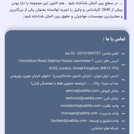
…. در سطح بین الملل شناخته شود . هم اکنون این مجموعه با دارا بودن
بیش از 2640 کارشناس و وکیل با تجربه توانسته بعنوان یکی از بزرگترین
و معتبرترین موسسات مهاجرتی و حقوق بین الملل شناخته شود
.
تماس با ما :
تلفن تماس: 02191094757 - 32 خط
آدرس دفتر لندن: 7 Coronation Road, Dephna House, Launchese
#105, London, United Kingdom, NW10 7PQ
آدرس: ایران-تهران - خیابان نلسون ماندلا(جردن) - انتهای خیابان مهری- روبروس
صدا و سیما - پلاک ...... (مراجعه حضوری فقط با هماهنگی قبلی)
بخش فروش: service@sabtta.com
بخش فنی: technical@sabtta.com
واحد نظارت: complaints@sabtta.com
واحد مدیریت: manager@sabtta.com
واحدتحقیق و توسعه : backend@sabtta.com
شبکه های اجتماعی: