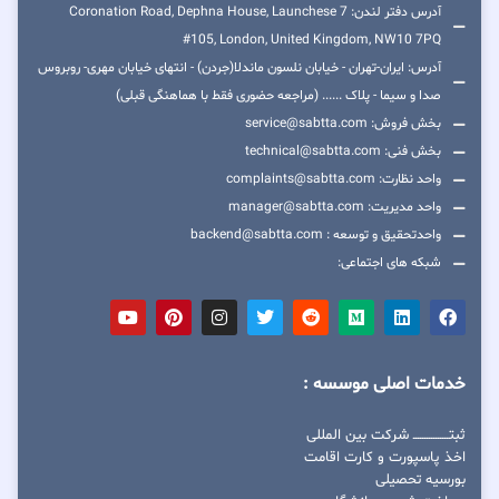
آدرس دفتر لندن: 7 Coronation Road, Dephna House, Launchese
#105, London, United Kingdom, NW10 7PQ
آدرس: ایران-تهران - خیابان نلسون ماندلا(جردن) - انتهای خیابان مهری- روبروس
صدا و سیما - پلاک ...... (مراجعه حضوری فقط با هماهنگی قبلی)
بخش فروش: service@sabtta.com
بخش فنی: technical@sabtta.com
واحد نظارت: complaints@sabtta.com
واحد مدیریت: manager@sabtta.com
واحدتحقیق و توسعه : backend@sabtta.com
شبکه های اجتماعی:
خدمات اصلی موسسه :
ثبتــــــــــــــــ شرکت بین المللی
اخذ پاسپورت و کارت اقامت
بورسیه تحصیلی