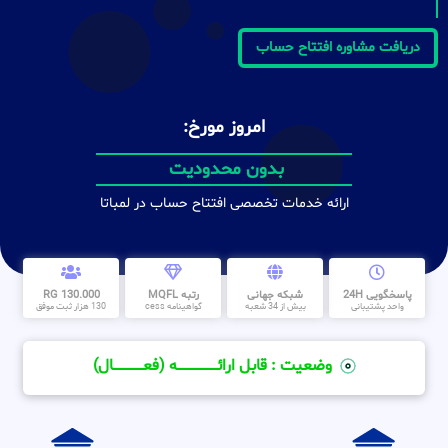
دریافت مشاوره افتتاح حساب
امروز مورخ:
بدون محدودیت
ارائه خدمات تخصصی افتتاح حساب در لمباتا
پاسخگویی 24H
شبکه جهانی
رتبه MQFL
130.000 RG
واحد پشتیبانی
بیش از 34 شعبه
گواهینامه cess
130 هزار ثبت موفق
وضعیت : قابل ارائــــــــــــــــــــه (فعـــــــــــــــال)