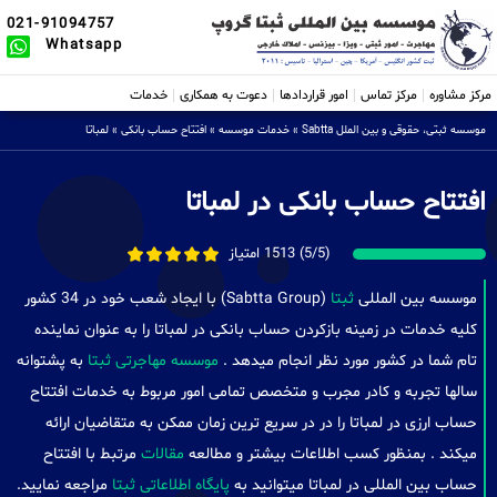
021-91094757
Whatsapp
مرکز مشاوره
مرکز تماس
امور قراردادها
دعوت به همکاری
خدمات
موسسه ثبتی، حقوقی و بین الملل Sabtta
»
خدمات موسسه
»
افتتاح حساب بانکی
»
لمباتا
افتتاح حساب بانکی در لمباتا
(5/5) 1513 امتیاز
موسسه بین المللی
ثبتا
(Sabtta Group) با ایجاد شعب خود در 34 کشور
کلیه خدمات در زمینه بازکردن حساب بانکی در لمباتا را به عنوان نماینده
تام شما در کشور مورد نظر انجام میدهد .
موسسه مهاجرتی ثبتا
به پشتوانه
سالها تجربه و کادر مجرب و متخصص تمامی امور مربوط به خدمات افتتاح
حساب ارزی در لمباتا را در در سریع ترین زمان ممکن به متقاضیان ارائه
میکند . بمنظور کسب اطلاعات بیشتر و مطالعه
مقالات
مرتبط با افتتاح
حساب بین المللی در لمباتا میتوانید به
پایگاه اطلاعاتی ثبتا
مراجعه نمایید.