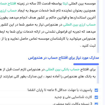
موسسه بین المللی
ثبتا
بواسطه قدمت 20 ساله در زمینه
افتتاح حساب
همچنین بعنوان نماینده تام شما خدمات مربوط به ایجاد
حساب ارزی
آخرین استانداردها و قوانین حاکم بر کشور هدف انجام میدهد بطوریکه 
حساب ارزی بین المللی
در هندوراس نیاز به حضور شما در این کشور ن
میدهد که تجربه ای فراموش نشدنی در ارائه خدمات برای شما به ارمغا
هندوراس میتوانید با کارشناسان موسسه تماس حاصل نمایید و یا از 
ثبت کنید .
مدارک مورد نیاز برای افتتاح حساب در هندوراس
برای افتتاح
حساب بانکی بین المللی
در هندوراس لازم است قبل از هرگون
به بانک های هندوراس را آماده نمود ، این مدارک بطور کلی عبارتند از 
پاسپورت با مهلت حداقل 6 ماهه تا پایان انقضا
کارت شناسایی ملی و جدید
3 نسخه وکالت نامه محضری