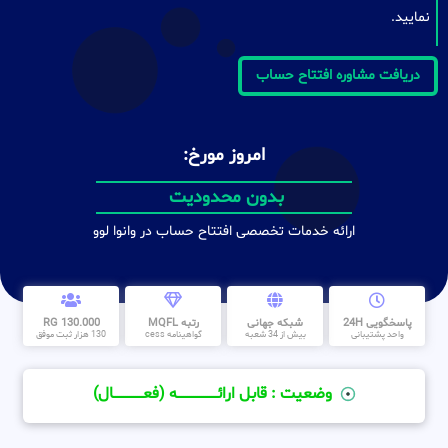
نمایید.
دریافت مشاوره افتتاح حساب
امروز مورخ:
بدون محدودیت
ارائه خدمات تخصصی افتتاح حساب در وانوا لوو
پاسخگویی 24H
شبکه جهانی
رتبه MQFL
130.000 RG
واحد پشتیبانی
بیش از 34 شعبه
گواهینامه cess
130 هزار ثبت موفق
وضعیت : قابل ارائــــــــــــــــــــه (فعـــــــــــــــال)