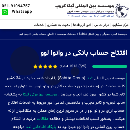
021-91094757
Whatsapp
مرکز مشاوره
مرکز تماس
امور قراردادها
دعوت به همکاری
خدمات
موسسه ثبتی، حقوقی و بین الملل Sabtta
»
خدمات موسسه
»
افتتاح حساب بانکی
»
وانوا لوو
افتتاح حساب بانکی در وانوا لوو
(5/5) 1513 امتیاز
موسسه بین المللی
ثبتا
(Sabtta Group) با ایجاد شعب خود در 34 کشور
کلیه خدمات در زمینه بازکردن حساب بانکی در وانوا لوو را به عنوان نماینده
تام شما در کشور مورد نظر انجام میدهد .
موسسه مهاجرتی ثبتا
به پشتوانه
سالها تجربه و کادر مجرب و متخصص تمامی امور مربوط به خدمات افتتاح
حساب ارزی در وانوا لوو را در در سریع ترین زمان ممکن به متقاضیان ارائه
میکند . بمنظور کسب اطلاعات بیشتر و مطالعه
مقالات
مرتبط با افتتاح
حساب بین المللی در وانوا لوو میتوانید به
پایگاه اطلاعاتی ثبتا
مراجعه