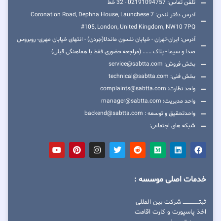
تلفن تماس: 02191094757 - 32 خط
آدرس دفتر لندن: 7 Coronation Road, Dephna House, Launchese
#105, London, United Kingdom, NW10 7PQ
آدرس: ایران-تهران - خیابان نلسون ماندلا(جردن) - انتهای خیابان مهری- روبروس
صدا و سیما - پلاک ...... (مراجعه حضوری فقط با هماهنگی قبلی)
بخش فروش: service@sabtta.com
بخش فنی: technical@sabtta.com
واحد نظارت: complaints@sabtta.com
واحد مدیریت: manager@sabtta.com
واحدتحقیق و توسعه : backend@sabtta.com
شبکه های اجتماعی:
خدمات اصلی موسسه :
ثبتــــــــــــــــ شرکت بین المللی
اخذ پاسپورت و کارت اقامت