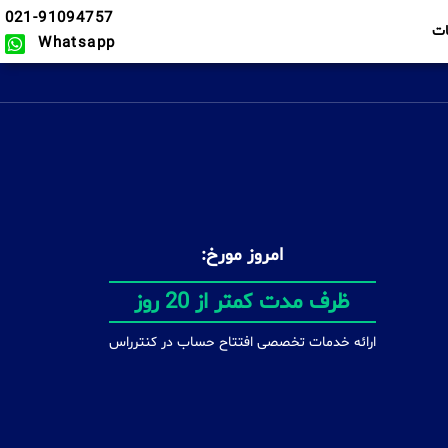
021-91094757
ت
Whatsapp
امروز مورخ:
بدون محدودیت
ارائه خدمات تخصصی افتتاح حساب در کنترراس