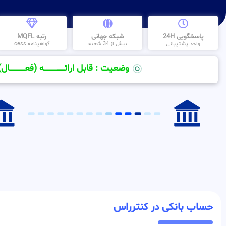
پاسخگویی 24H
شبکه جهانی
رتبه MQFL
واحد پشتیبانی
بیش از 34 شعبه
گواهینامه cess
وضعیت : قابل ارائــــــــــــــــــــه (فعـــــــــــــــال)
حساب بانکی در کنترراس