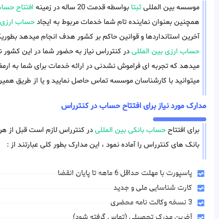
موسسه بین المللی
ثبتا
بواسطه قدمت 20 ساله در زمینه
افتتاح حساب
همچنین بعنوان نماینده تام شما خدمات مربوط به ایجاد
حساب ارزی
آخرین استانداردها و قوانین حاکم بر کشور هدف انجام میدهد بطوریکه 
حساب ارزی بین المللی
در کنترراس نیاز به حضور شما در این کشور ن
میدهد که تجربه ای فراموش نشدنی در ارائه خدمات برای شما به ارمغا
میتوانید با کارشناسان موسسه تماس حاصل نمایید و یا از طریق همین
مدارک مورد نیاز برای افتتاح حساب در کنترراس
برای افتتاح
حساب بانکی بین المللی
در کنترراس لازم است قبل از هرگون
بانک های کنترراس را آماده نمود ، این مدارک بطور کلی عبارتند از :
پاسپورت با مهلت حداقل 6 ماهه تا پایان انقضا
کارت شناسایی ملی و جدید
3 نسخه وکالت نامه محضری
آخرین مدرک تحصیلی (تماس گرفته شود)