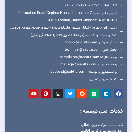
تلفن تماس: 02191094757 - 32 خط
آدرس دفتر لندن: 7 Coronation Road, Dephna House, Launchese
#105, London, United Kingdom, NW10 7PQ
آدرس: ایران-تهران - خیابان نلسون ماندلا(جردن) - انتهای خیابان مهری- روبروس
صدا و سیما - پلاک ...... (مراجعه حضوری فقط با هماهنگی قبلی)
بخش فروش: service@sabtta.com
بخش فنی: technical@sabtta.com
واحد نظارت: complaints@sabtta.com
واحد مدیریت: manager@sabtta.com
واحدتحقیق و توسعه : backend@sabtta.com
شبکه های اجتماعی:
خدمات اصلی موسسه :
ثبتــــــــــــــــ شرکت بین المللی
اخذ پاسپورت و کارت اقامت