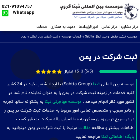
021-91094757
Whatsapp
مرکز مشاوره
مرکز تماس
امور قراردادها
دعوت به همکاری
خدمات
موسسه ثبتی، حقوقی و بین الملل Sabtta
»
خدمات موسسه
»
ثبت شرکت بین المللی
»
یمن
ثبت شرکت در یمن
(5/5) 1513 امتیاز
موسسه بین المللی
ثبتا
(Sabtta Group) با ایجاد شعب خود در 34 کشور
کلیه خدمات در زمینه ثبت شرکت در یمن را به عنوان نماینده تام شما در
کشور مورد نظر انجام میدهد .
موسسه مهاجرتی ثبتا
به پشتوانه سالها تجربه
و کادر مجرب و متخصص تمامی امور مربوط به خدمات ثبت شرکت در یمن را
در در سریع ترین زمان ممکن به متقاضیان ارائه میکند. بمنظور کسب
اطلاعات بیشتر و مطالعه
مقالات
مرتبط با ثبت شرکت در یمن میتوانید به
پایگاه اطلاعاتی ثبتا
مراجعه نمایید.