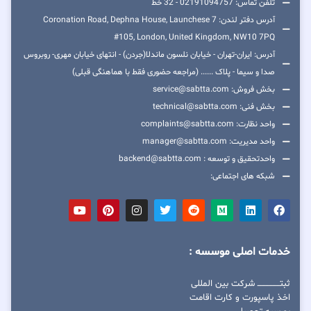
تلفن تماس: 02191094757 - 32 خط
آدرس دفتر لندن: 7 Coronation Road, Dephna House, Launchese
#105, London, United Kingdom, NW10 7PQ
آدرس: ایران-تهران - خیابان نلسون ماندلا(جردن) - انتهای خیابان مهری- روبروس
صدا و سیما - پلاک ...... (مراجعه حضوری فقط با هماهنگی قبلی)
بخش فروش: service@sabtta.com
بخش فنی: technical@sabtta.com
واحد نظارت: complaints@sabtta.com
واحد مدیریت: manager@sabtta.com
واحدتحقیق و توسعه : backend@sabtta.com
شبکه های اجتماعی:
خدمات اصلی موسسه :
ثبتــــــــــــــــ شرکت بین المللی
اخذ پاسپورت و کارت اقامت