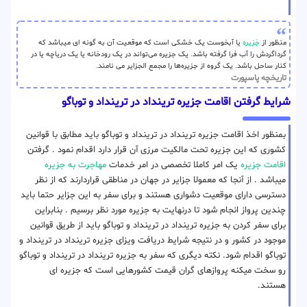
منظور از
جَزیره
یا آبخوست یک خشکی است که موقعیت آن به گونه ای میباشد که
گرداگردش را آب فرا گرفته باشد. یک جزیره می‌تواند در یک رودخانه یا یک دریاچه یا در
کنار ساحل باشد. یک گروه از جزیره‌ها را مجمع الجزایر می نامند.
تاریخچه پاسپورت
شرایط گرفتن اقامت جزیره ترینداد در ترینداد‌ و توباگو
بمنظور اخذ اقامت جزیره ترینداد در ترینداد‌ و توباگو باید مطابق با قوانین
کشوری که این جزیره تحت مالکیت مرزی آن قرار دارد اقدام نمود . گرفتن
اقامت جزیره
یک امر کاملا تخصصی در امر خدمات
مهاجرت به جزیره
میباشد . از آنجا که معمولا جزایر در جهان در مناطقی قراردارند که از نظر
دسترسی دارای موقعیت دشواری هستند و برای سفر به این جزایر حتما باید
چندین پرواز انجام شود تا درنهایت به جزیره مورد نظر برسیم . بنابراین
برای سفر کردن به جزیره ترینداد در ترینداد‌ و توباگو باید از طریق قوانین
موجود در کشور و در نتیجه شرایط دریافت ویزای جزیره ترینداد در ترینداد‌ و
توباگو اقدام شود. نکته دیگری که سفر به جزیره ترینداد در ترینداد‌ و توباگو
رو سخت میکنه پروازهای گران قیمت کشورهایی است که جزیره ای
هستند.