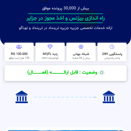
بیش از 30,000 پرونده موفق
راه اندازی بیزنس و اخذ مجوز در جزایر
ارائه خدمات تخصصی جزیره جزیره ترینداد در ترینداد‌ و توباگو
پاسخگویی 24H
شبکه جهانی
رتبه MQFL
130.000 RG
واحد پشتیبانی
بیش از 34 شعبه
گواهینامه cess
130 هزار ثبت موفق
وضعیت : قابل ارائــــــــــــــــــــه (فعـــــــــــــــال)