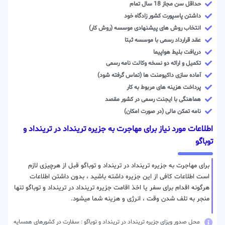
حداقل سن مجاز 18 سال تمام
داشتن پاسپورت کشور زادگاه خود
انتخاب روش های پیشنهادی موسسه (روش کار)
عقد قرارداد رسمی با موسسه ثبتا
دریافت بلیط هواپیما
تکمیل و ارائه دو نسخه وکالت نامه رسمی
آماده سازی داکیومنت ها (تماس گرفته شود)
پرداخت هزینه های مربوط به کار
هماهنگی با ایجنت رسمی در کشور مقصد
نامه تمکن مالی (در صورت امکان)
اطلاعات مورد نیاز برای مهاجرت به جزیره ترینداد در ترینداد‌ و
توباگو
برای مهاجرت به جزیره ترینداد در ترینداد‌ و توباگو قبل از هرچیزی لازم
است اطلاعات کافی از این جزیره داشته باشید ، بدون داشتن اطلاعات
هرگونه اقدام برای سفر یا اخذ اقامت جزیره ترینداد در ترینداد‌ و توباگو تنها
منجر به تلف شدن وقت ، انرژی و هزینه شما میشود.
محل صدور ویزای جزیره ترینداد در ترینداد‌ و توباگو : سفارت در کشورهای همسایه