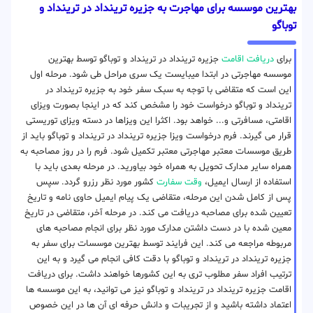
بهترین موسسه برای مهاجرت به جزیره ترینداد در ترینداد‌ و
توباگو
برای
دریافت اقامت
جزیره ترینداد در ترینداد‌ و توباگو توسط بهترین
موسسه مهاجرتی در ابتدا میبایست یک سری مراحل طی شود. مرحله اول
این است که متقاضی با توجه به سبک سفر خود به جزیره ترینداد در
ترینداد‌ و توباگو درخواست خود را مشخص کند که در اینجا بصورت ویزای
اقامتی، مسافرتی و... خواهد بود. اکثرا این ویزاها در دسته ویزای توریستی
قرار می گیرند. فرم درخواست ویزا جزیره ترینداد در ترینداد‌ و توباگو باید از
طریق موسسات معتبر مهاجرتی معتبر تکمیل شود. فرم را در روز مصاحبه به
همراه سایر مدارک تحویل به همراه خود بیاورید. در مرحله بعدی باید با
استفاده از ارسال ایمیل،
وقت سفارت
کشور مورد نظر رزرو گردد. سپس
پس از کامل شدن این مرحله، متقاضی یک پیام ایمیل حاوی نامه و تاریخ
تعیین شده برای مصاحبه دریافت می کند. در مرحله آخر، متقاضی در تاریخ
معین شده با در دست داشتن مدارک مورد نظر برای انجام مصاحبه های
مربوطه مراجعه می کند. این فرایند توسط بهترین موسسات برای سفر به
جزیره ترینداد در ترینداد‌ و توباگو با دقت کافی انجام می گیرد و به این
ترتیب افراد سفر مطلوب تری به این کشورها خواهند داشت. برای دریافت
اقامت جزیره ترینداد در ترینداد‌ و توباگو نیز می توانید، به این موسسه ها
اعتماد داشته باشید و از تجریبات و دانش حرفه ای آن ها در این خصوص