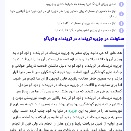
صدور ویزای فرودگاهی: بسته به شرایط کشور و جزیره
نیاز به حضور در سفارت برای صدور ویزا: هر جزیره ای در این مورد نیز قوانین خود
را دارد.
نیاز به مصاحبه حضوری در سفارت : گاها دارد
نیاز به سوابق ویزای کشورهای دیگر: قالبا ندارد.
سکونت در جزیره ترینداد در ترینداد‌ و توباگو
همانطور که می دانید برای سفر به جزیره ترینداد در ترینداد‌ و توباگو باید
ویزای آن را داشته باشید و یا اجازه نامه های معتبر آن ها را دریافت کنید.
جزیره ترینداد در ترینداد‌ و توباگو به دلیل داشتن قدمت تاریخی طولانی و
جاذبه های گردشگری فوق العاده مورد توجه گردشگران سر تا سر دنیا قرار
دارند و به همین خاطر سالانه بازدید قابل توجهی از آن ها انجام می شود.
اما برای سکونت و اقامت در جزیره ترینداد در ترینداد‌ و توباگو مراحل
گسترده ای طی می شوند که در این بخش به بررسی آن ها می پردازیم.
جزیره ترینداد در ترینداد‌ و توباگو از رتبه بالایی در جهت توریستی بودن و
داشتن جاذبه های گردشگری برخوردار بوده و به همین علت توجه بسیاری از
توریست ها را در سفر به این
جزیره
در دنیا به خود جلب کرده است. برای
سفر به جزیره ترینداد در ترینداد‌ و توباگو علاوه بر اینکه باید آماده سازی
های اولیه از قبیل دریافت بلیط و رزرو هتل را انجام داد ولی قبل از انجام
تمامی این موارد ابتدا باید برای دریافت ویزای مربوط به آن یا در واقع اجازه