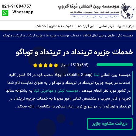
021-91094757
Whatsapp
مرکز مشاوره
مرکز تماس
امور قراردادها
دعوت به همکاری
خدمات
موسسه ثبتی، حقوقی و بین الملل Sabtta
»
خدمات موسسه
»
جزیره ها
»
جزیره ترینداد در ترینداد‌ و توباگو
خدمات جزیره ترینداد در ترینداد‌ و توباگو
(5/5) 1513 امتیاز
موسسه بین المللی
ثبتا
(Sabtta Group) با ایجاد شعب خود در 34 کشور کلیه
خدمات در زمینه جزیره ترینداد در ترینداد‌ و توباگو را به عنوان نماینده تام شما
در کشور مورد نظر انجام میدهد .
موسسه ثبتی و مهاجرتی ثبتا
به پشتوانه سالها
تجربه و کادر مجرب و متخصص تمامی امور مربوط به خدمات جزیره ترینداد در
ترینداد‌ و توباگو را در در سریع ترین زمان ممکن به متقاضیان ارائه میکند .
دریافت مشاوره جزایر