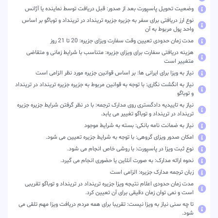
وضعیت تحویل پاسپورت بعد از صدور: قبل دریافت توسط نماینده یا آژانس
نوع ارز دریافتی برای سفر به جزیره جزیره ترینداد در ترینداد‌ و توباگو بر اساس
واحد پول مربوط به آن
مدت زمان حدودی تعیین وقت سفارت ویزای جزیره: 20 تا 21 روز
هزینه دریافتی سفارت برای ویزای جزیره: متناسب با شرایط زمانی و متقاضی
متغییر است
نیاز به ویزا برای ایرانی ها: بر اساس قوانین جزیره مورد نظر الزامی است
نیاز به انگشت نگاری: با توجه به قوانین مربوط به جزیره جزیره ترینداد در ترینداد‌
و توباگو
نیاز به تاییدیه دادگستری روی مدارک ترجمه: با در نظر گرفتن شرایط جزیره جزیره
ترینداد در ترینداد‌ و توباگو تغییر می یابد.
نیاز به ضمانت نامه بانکی: بسته به شرایط موجود
امکان صدور ویزای گروهی: با توجه به شرایط جزیره تعیین می شود.
نوع ثبت ویزا در پاسپورت: با روشی خاص انجام می شود.
نحوه ارائه مدارک: به صورت آنلاین یا حضوری انجام می گیرد.
زبان ترجمه مدارک جزیره: الزامی است
مدت زمان حدودی اعلام نتیجه ویزا جزیره ترینداد در ترینداد‌ و توباگو تقریبی
است و نمی توان زمان دقیقی برای آن تعیین کرد.
تا چه سنی نیاز به ویزا نیست: تقریبا برای همه مردم دریافت ویزا مهم تلقی می
شود.