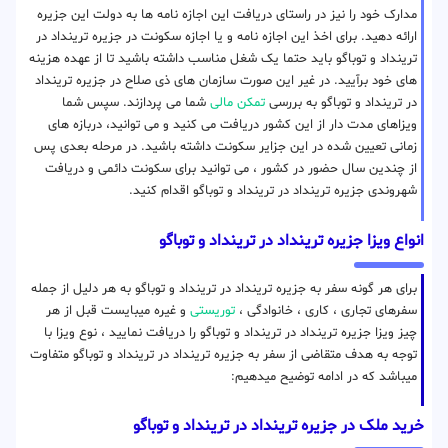
مدارک خود را نیز در راستای دریافت این اجازه نامه ها به دولت این جزیره
ارائه دهید. برای اخذ این اجازه نامه و یا اجازه سکونت در جزیره ترینداد در
ترینداد‌ و توباگو باید حتما یک شغل مناسب داشته باشید تا از عهده هزینه
های خود برآیید. در غیر این صورت سازمان های ذی صلاح در جزیره ترینداد
در ترینداد‌ و توباگو به بررسی
تمکن مالی
شما می پردازند. سپس شما
ویزاهای مدت دار از این کشور دریافت می کنید و می توانید، دربازه های
زمانی تعیین شده در این جزایر سکونت داشته باشید. در مرحله بعدی پس
از چندین سال حضور در کشور ، می توانید برای سکونت دائمی و دریافت
شهروندی جزیره ترینداد در ترینداد‌ و توباگو اقدام کنید.
انواع ویزا جزیره ترینداد در ترینداد‌ و توباگو
برای هر گونه سفر به جزیره ترینداد در ترینداد‌ و توباگو به هر دلیل از جمله
سفرهای تجاری ، کاری ، خانوادگی ،
توریستی
و غیره میبایست قبل از هر
چیز ویزا جزیره ترینداد در ترینداد‌ و توباگو را دریافت نمایید ، نوع ویزا با
توجه به هدف متقاضی از سفر به جزیره ترینداد در ترینداد‌ و توباگو متفاوت
میباشد که در ادامه توضیح میدهیم:
خرید ملک در جزیره ترینداد در ترینداد‌ و توباگو