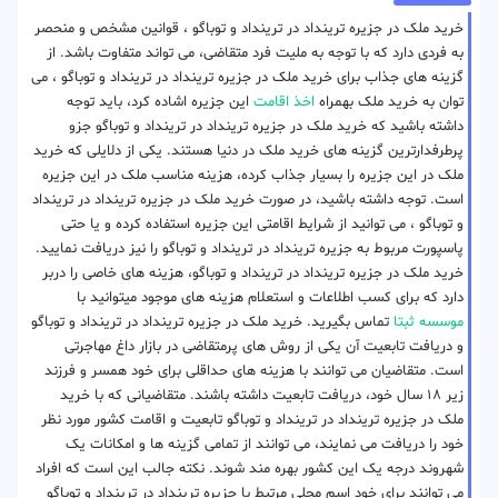
خرید ملک در جزیره ترینداد در ترینداد‌ و توباگو ، قوانین مشخص و منحصر
به فردی دارد که با توجه به ملیت فرد متقاضی، می تواند متفاوت باشد. از
گزینه های جذاب برای خرید ملک در جزیره ترینداد در ترینداد‌ و توباگو ، می
توان به خرید ملک بهمراه
اخذ اقامت
این جزیره اشاده کرد، باید توجه
داشته باشید که خرید ملک در جزیره ترینداد در ترینداد‌ و توباگو جزو
پرطرفدارترین گزینه های خرید ملک در دنیا هستند. یکی از دلایلی که خرید
ملک در این جزیره را بسیار جذاب کرده، هزینه مناسب ملک در این جزیره
است. توجه داشته باشید، در صورت خرید ملک در جزیره ترینداد در ترینداد‌
و توباگو ، می توانید از شرایط اقامتی این جزیره استفاده کرده و یا حتی
پاسپورت مربوط به جزیره ترینداد در ترینداد‌ و توباگو را نیز دریافت نمایید.
خرید ملک در جزیره ترینداد در ترینداد‌ و توباگو، هزینه های خاصی را دربر
دارد که برای کسب اطلاعات و استعلام هزینه های موجود میتوانید با
موسسه ثبتا
تماس بگیرید. خرید ملک در جزیره ترینداد در ترینداد‌ و توباگو
و دریافت تابعیت آن یکی از روش های پرمتقاضی در بازار داغ مهاجرتی
است. متقاضیان می توانند با هزینه های حداقلی برای خود همسر و فرزند
زیر ۱۸ سال خود، دریافت تابعیت داشته باشند. متقاضیانی که با خرید
ملک در جزیره ترینداد در ترینداد‌ و توباگو تابعیت و اقامت کشور مورد نظر
خود را دریافت می نمایند، می توانند از تمامی گزینه ها و امکانات یک
شهروند درجه یک این کشور بهره مند شوند. نکته جالب این است که افراد
می توانند برای خود اسم محلی مرتبط با جزیره ترینداد در ترینداد‌ و توباگو