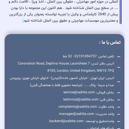
المللی در حوزه امور مهاجرتی ، حقوقی بین الملل ، اخذ ویزا ، اقامت دائم و
…. در سطح بین الملل شناخته شود . هم اکنون این مجموعه با دارا بودن
بیش از 2640 کارشناس و وکیل با تجربه توانسته بعنوان یکی از بزرگترین
و معتبرترین موسسات مهاجرتی و حقوق بین الملل شناخته شود
.
تماس با ما :
تلفن تماس: 02191094757 - 32 خط
آدرس دفتر لندن: 7 Coronation Road, Dephna House, Launchese
#105, London, United Kingdom, NW10 7PQ
آدرس: ایران-تهران - خیابان نلسون ماندلا(جردن) - انتهای خیابان مهری- روبروس
صدا و سیما - پلاک ...... (مراجعه حضوری فقط با هماهنگی قبلی)
بخش فروش: service@sabtta.com
بخش فنی: technical@sabtta.com
واحد نظارت: complaints@sabtta.com
واحد مدیریت: manager@sabtta.com
واحدتحقیق و توسعه : backend@sabtta.com
شبکه های اجتماعی: