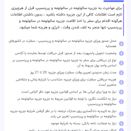
برای مهاجرت به جزیره سائوتومه در سائوتومه و پرینسیپ قبل از هرچیزی
لازم است اطلاعات کافی از این جزیره داشته باشید ، بدون داشتن اطلاعات
هرگونه اقدام برای سفر یا اخذ اقامت جزیره سائوتومه در سائوتومه و
پرینسیپ تنها منجر به تلف شدن وقت ، انرژی و هزینه شما میشود.
محل صدور ویزای جزیره سائوتومه در سائوتومه و پرینسیپ : سفارت در کشورهای
همسایه
وضعیت تحویل پاسپورت بعد از صدور: قبل دریافت توسط نماینده یا آژانس
نوع ارز دریافتی برای سفر به جزیره جزیره سائوتومه در سائوتومه و پرینسیپ بر
اساس واحد پول مربوط به آن
مدت زمان حدودی تعیین وقت سفارت ویزای جزیره: 20 تا 21 روز
هزینه دریافتی سفارت برای ویزای جزیره: متناسب با شرایط زمانی و متقاضی
متغییر است
نیاز به ویزا برای ایرانی ها: بر اساس قوانین جزیره مورد نظر الزامی است
نیاز به انگشت نگاری: با توجه به قوانین مربوط به جزیره جزیره سائوتومه در
سائوتومه و پرینسیپ
نیاز به تاییدیه دادگستری روی مدارک ترجمه: با در نظر گرفتن شرایط جزیره جزیره
سائوتومه در سائوتومه و پرینسیپ تغییر می یابد.
نیاز به ضمانت نامه بانکی: بسته به شرایط موجود
امکان صدور ویزای گروهی: با توجه به شرایط جزیره تعیین می شود.