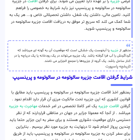
عرضی
جزیره
را بر عهده دارد تعیین می شوند. برای گرفتن
اقامت
در جزیره
سائوتومه در سائوتومه و پرینسیپ نیز باید شرایط به خصوصی را فراهم
کنید. تامین مالی، داشتن یک شغل، داشتن تحصیلاتی خاص و... هر یک به
شما کمک می کند که سریع تر موفق به دریافت اقامت جزیره سائوتومه در
سائوتومه و پرینسیپ شوید.
منظور از
جَزیره
یا آبخوست یک خشکی است که موقعیت آن به گونه ای میباشد که
گرداگردش را آب فرا گرفته باشد. یک جزیره می‌تواند در یک رودخانه یا یک دریاچه یا در
کنار ساحل باشد. یک گروه از جزیره‌ها را مجمع الجزایر می نامند.
تاریخچه پاسپورت
شرایط گرفتن اقامت جزیره سائوتومه در سائوتومه و پرینسیپ
بمنظور اخذ اقامت جزیره سائوتومه در سائوتومه و پرینسیپ باید مطابق با
قوانین کشوری که این جزیره تحت مالکیت مرزی آن قرار دارد اقدام نمود .
گرفتن
اقامت جزیره
یک امر کاملا تخصصی در امر خدمات
مهاجرت به جزیره
میباشد . از آنجا که معمولا جزایر در جهان در مناطقی قراردارند که از نظر
دسترسی دارای موقعیت دشواری هستند و برای سفر به این جزایر حتما باید
چندین پرواز انجام شود تا درنهایت به جزیره مورد نظر برسیم . بنابراین
برای سفر کردن به جزیره سائوتومه در سائوتومه و پرینسیپ باید از طریق