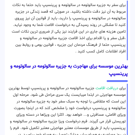
برای سفر به جزیره سائوتومه در سائوتومه و پرینسیپ باید حتما به نکات
مربوط به آن نیز دقت داشته باشید. در صورتی که قصد زندگی در جزیره
سائوتومه در سائوتومه و پرینسیپ را دارید، باید از قوانین آن نیز پیروی
کنید تا مشکلی در روند رسیدگی به درخواست اقامت شما به وجود نیاید.
تامین هزینه های جاری در این فرایند نیز یکی از ضروری ترین نکات است
،قبل سفر و یا اقدام برای اخذ اقامت جزیره سائوتومه در سائوتومه و
پرینسیپ حتما از فرهنگ مردمان این جزیره ، قوانین بومی و روابط بین
افراد اطلاعات کامل کسب کنید .
بهترین موسسه برای مهاجرت به جزیره سائوتومه در سائوتومه و
پرینسیپ
برای
دریافت اقامت
جزیره سائوتومه در سائوتومه و پرینسیپ توسط بهترین
موسسه مهاجرتی در ابتدا میبایست یک سری مراحل طی شود. مرحله اول
این است که متقاضی با توجه به سبک سفر خود به جزیره سائوتومه در
سائوتومه و پرینسیپ درخواست خود را مشخص کند که در اینجا بصورت
ویزای اقامتی، مسافرتی و... خواهد بود. اکثرا این ویزاها در دسته ویزای
توریستی قرار می گیرند. فرم درخواست ویزا جزیره سائوتومه در سائوتومه و
پرینسیپ باید از طریق موسسات معتبر مهاجرتی معتبر تکمیل شود. فرم را
در روز مصاحبه به همراه سایر مدارک تحویل به همراه خود بیاورید. در