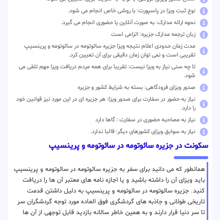
نوع ثبت ویزا در پاسپورت: با روشی خاص انجام می شود.
نحوه ارائه مدارک: به صورت آنلاین یا حضوری انجام می گیرد.
زبان ترجمه مدارک جزیره: الزامی است
مدت زمان حدودی اعلام نتیجه ویزا جزیره سائوتومه در سائوتومه و پرینسیپ
تقریبی است و نمی توان زمان دقیقی برای آن تعیین کرد.
تا چه سنی نیاز به ویزا نیست: تقریبا برای همه مردم دریافت ویزا مهم تلقی می
شود.
صدور ویزای فرودگاهی: بسته به شرایط کشور و جزیره
نیاز به حضور در سفارت برای صدور ویزا: هر جزیره ای در این مورد نیز قوانین خود
را دارد.
نیاز به مصاحبه حضوری در سفارت : گاها دارد
نیاز به سوابق ویزای کشورهای دیگر: قالبا ندارد.
سکونت در جزیره سائوتومه در سائوتومه و پرینسیپ
همانطور که می دانید برای سفر به جزیره سائوتومه در سائوتومه و پرینسیپ
باید ویزای آن را داشته باشید و یا اجازه نامه های معتبر آن ها را دریافت
کنید. جزیره سائوتومه در سائوتومه و پرینسیپ به دلیل داشتن قدمت
تاریخی طولانی و جاذبه های گردشگری فوق العاده مورد توجه گردشگران سر
تا سر دنیا قرار دارند و به همین خاطر سالانه بازدید قابل توجهی از آن ها