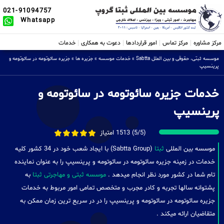
021-91094757
Whatsapp
مرکز مشاوره
مرکز تماس
امور قراردادها
دعوت به همکاری
خدمات
موسسه ثبتی، حقوقی و بین الملل Sabtta
»
خدمات موسسه
»
جزیره ها
»
جزیره سائوتومه در سائوتومه و
پرینسیپ
خدمات جزیره سائوتومه در سائوتومه و
پرینسیپ
(5/5) 1513 امتیاز
موسسه بین المللی
ثبتا
(Sabtta Group) با ایجاد شعب خود در 34 کشور کلیه
خدمات در زمینه جزیره سائوتومه در سائوتومه و پرینسیپ را به عنوان نماینده
تام شما در کشور مورد نظر انجام میدهد .
موسسه ثبتی و مهاجرتی ثبتا
به
پشتوانه سالها تجربه و کادر مجرب و متخصص تمامی امور مربوط به خدمات
جزیره سائوتومه در سائوتومه و پرینسیپ را در در سریع ترین زمان ممکن به
متقاضیان ارائه میکند .