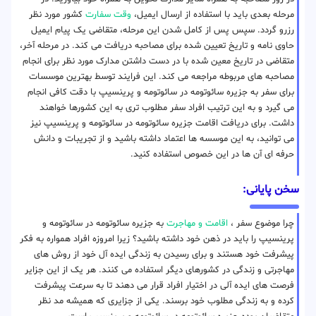
مرحله بعدی باید با استفاده از ارسال ایمیل،
وقت سفارت
کشور مورد نظر
رزرو گردد. سپس پس از کامل شدن این مرحله، متقاضی یک پیام ایمیل
حاوی نامه و تاریخ تعیین شده برای مصاحبه دریافت می کند. در مرحله آخر،
متقاضی در تاریخ معین شده با در دست داشتن مدارک مورد نظر برای انجام
مصاحبه های مربوطه مراجعه می کند. این فرایند توسط بهترین موسسات
برای سفر به جزیره سائوتومه در سائوتومه و پرینسیپ با دقت کافی انجام
می گیرد و به این ترتیب افراد سفر مطلوب تری به این کشورها خواهند
داشت. برای دریافت اقامت جزیره سائوتومه در سائوتومه و پرینسیپ نیز
می توانید، به این موسسه ها اعتماد داشته باشید و از تجریبات و دانش
حرفه ای آن ها در این خصوص استفاده کنید.
سخن پایانی:
چرا موضوع سفر ،
اقامت و مهاجرت
به جزیره سائوتومه در سائوتومه و
پرینسیپ را باید در ذهن خود داشته باشید؟ زیرا امروزه افراد همواره به فکر
پیشرفت خود هستند و برای رسیدن به زندگی ایده آل خود از روش های
مهاجرتی و زندگی در کشورهای دیگر استفاده می کنند. هر یک از این جزایر
فرصت های ایده آلی در اختیار افراد قرار می دهند تا به سرعت پیشرفت
کرده و به زندگی مطلوب خود برسند. یکی از جزایری که همیشه مد نظر