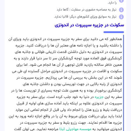
را دارد.
نیاز به مصاحبه حضوری در سفارت : گاها دارد
نیاز به سوابق ویزای کشورهای دیگر: قالبا ندارد.
سکونت در جزیره سیبروت در اندونزی
همانطور که می دانید برای سفر به جزیره سیبروت در اندونزی باید ویزای آن
را داشته باشید و یا اجازه نامه های معتبر آن ها را دریافت کنید. جزیره
سیبروت در اندونزی به دلیل داشتن قدمت تاریخی طولانی و جاذبه های
گردشگری فوق العاده مورد توجه گردشگران سر تا سر دنیا قرار دارند و به
همین خاطر سالانه بازدید قابل توجهی از آن ها انجام می شود. اما برای
سکونت و اقامت در جزیره سیبروت در اندونزی مراحل گسترده ای طی می
شوند که در این بخش به بررسی آن ها می پردازیم. جزیره سیبروت در
اندونزی از رتبه بالایی در جهت توریستی بودن و داشتن جاذبه های
گردشگری برخوردار بوده و به همین علت توجه بسیاری از توریست ها را در
سفر به این
جزیره
در دنیا به خود جلب کرده است. برای سفر به جزیره
سیبروت در اندونزی علاوه بر اینکه باید آماده سازی های اولیه از قبیل
دریافت بلیط و رزرو هتل را انجام داد ولی قبل از انجام تمامی این موارد
ابتدا باید برای دریافت ویزای مربوط به آن یا در واقع اجازه نامه ورود به این
جزیره ها اقدام نمایند. جهت رزرو بلیط و سفر به جزیره سیبروت در
اندونزی میتوانید به
موسسه مهاجرتی ثبتا
مراجعه نمایید. می توان گفت