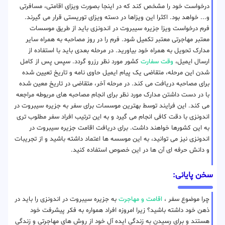
درخواست خود را مشخص کند که در اینجا بصورت ویزای اقامتی، مسافرتی
و... خواهد بود. اکثرا این ویزاها در دسته ویزای توریستی قرار می گیرند.
فرم درخواست ویزا جزیره سیبروت در اندونزی باید از طریق موسسات
معتبر مهاجرتی معتبر تکمیل شود. فرم را در روز مصاحبه به همراه سایر
مدارک تحویل به همراه خود بیاورید. در مرحله بعدی باید با استفاده از
ارسال ایمیل،
وقت سفارت
کشور مورد نظر رزرو گردد. سپس پس از کامل
شدن این مرحله، متقاضی یک پیام ایمیل حاوی نامه و تاریخ تعیین شده
برای مصاحبه دریافت می کند. در مرحله آخر، متقاضی در تاریخ معین شده
با در دست داشتن مدارک مورد نظر برای انجام مصاحبه های مربوطه مراجعه
می کند. این فرایند توسط بهترین موسسات برای سفر به جزیره سیبروت در
اندونزی با دقت کافی انجام می گیرد و به این ترتیب افراد سفر مطلوب تری
به این کشورها خواهند داشت. برای دریافت اقامت جزیره سیبروت در
اندونزی نیز می توانید، به این موسسه ها اعتماد داشته باشید و از تجریبات
و دانش حرفه ای آن ها در این خصوص استفاده کنید.
سخن پایانی:
چرا موضوع سفر ،
اقامت و مهاجرت
به جزیره سیبروت در اندونزی را باید در
ذهن خود داشته باشید؟ زیرا امروزه افراد همواره به فکر پیشرفت خود
هستند و برای رسیدن به زندگی ایده آل خود از روش های مهاجرتی و زندگی