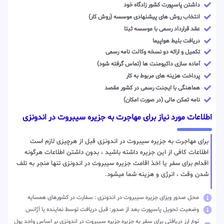
داشتن پاسپورت کشور زادگاه خود
انتخاب روش های پیشنهادی موسسه (روش کار)
عقد قرارداد رسمی با موسسه ثبتا
دریافت بلیط هواپیما
تکمیل و ارائه دو نسخه وکالت نامه رسمی
آماده سازی داکیومنت ها (تماس گرفته شود)
پرداخت هزینه های مربوط به کار
هماهنگی با ایجنت رسمی در کشور مقصد
نامه تمکن مالی (در صورت امکان)
اطلاعات مورد نیاز برای مهاجرت به جزیره سیبروت در اندونزی
برای مهاجرت به جزیره سیبروت در اندونزی قبل از هرچیزی لازم است
اطلاعات کافی از این جزیره داشته باشید ، بدون داشتن اطلاعات هرگونه
اقدام برای سفر یا اخذ اقامت جزیره سیبروت در اندونزی تنها منجر به تلف
شدن وقت ، انرژی و هزینه شما میشود.
محل صدور ویزای جزیره سیبروت در اندونزی : سفارت در کشورهای همسایه
وضعیت تحویل پاسپورت بعد از صدور: قبل دریافت توسط نماینده یا آژانس
نوع ارز دریافتی برای سفر به جزیره جزیره سیبروت در اندونزی بر اساس واحد پول