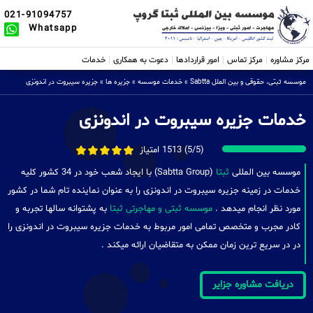
021-91094757
Whatsapp
مرکز مشاوره
مرکز تماس
امور قراردادها
دعوت به همکاری
خدمات
موسسه ثبتی، حقوقی و بین الملل Sabtta
»
خدمات موسسه
»
جزیره ها
»
جزیره سیبروت در اندونزی
خدمات جزیره سیبروت در اندونزی
(5/5) 1513 امتیاز
موسسه بین المللی
ثبتا
(Sabtta Group) با ایجاد شعب خود در 34 کشور کلیه
خدمات در زمینه جزیره سیبروت در اندونزی را به عنوان نماینده تام شما در کشور
مورد نظر انجام میدهد .
موسسه ثبتی و مهاجرتی ثبتا
به پشتوانه سالها تجربه و
کادر مجرب و متخصص تمامی امور مربوط به خدمات جزیره سیبروت در اندونزی را
در در سریع ترین زمان ممکن به متقاضیان ارائه میکند .
دریافت مشاوره جزایر