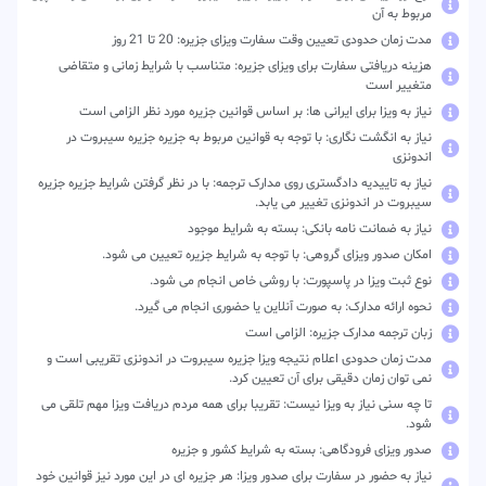
مربوط به آن
مدت زمان حدودی تعیین وقت سفارت ویزای جزیره: 20 تا 21 روز
هزینه دریافتی سفارت برای ویزای جزیره: متناسب با شرایط زمانی و متقاضی
متغییر است
نیاز به ویزا برای ایرانی ها: بر اساس قوانین جزیره مورد نظر الزامی است
نیاز به انگشت نگاری: با توجه به قوانین مربوط به جزیره جزیره سیبروت در
اندونزی
نیاز به تاییدیه دادگستری روی مدارک ترجمه: با در نظر گرفتن شرایط جزیره جزیره
سیبروت در اندونزی تغییر می یابد.
نیاز به ضمانت نامه بانکی: بسته به شرایط موجود
امکان صدور ویزای گروهی: با توجه به شرایط جزیره تعیین می شود.
نوع ثبت ویزا در پاسپورت: با روشی خاص انجام می شود.
نحوه ارائه مدارک: به صورت آنلاین یا حضوری انجام می گیرد.
زبان ترجمه مدارک جزیره: الزامی است
مدت زمان حدودی اعلام نتیجه ویزا جزیره سیبروت در اندونزی تقریبی است و
نمی توان زمان دقیقی برای آن تعیین کرد.
تا چه سنی نیاز به ویزا نیست: تقریبا برای همه مردم دریافت ویزا مهم تلقی می
شود.
صدور ویزای فرودگاهی: بسته به شرایط کشور و جزیره
نیاز به حضور در سفارت برای صدور ویزا: هر جزیره ای در این مورد نیز قوانین خود