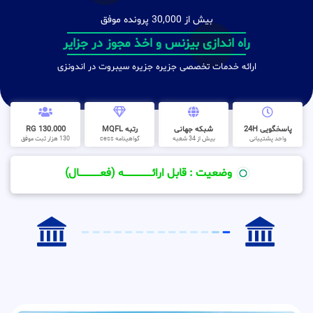
بیش از 30,000 پرونده موفق
راه اندازی بیزنس و اخذ مجوز در جزایر
ارائه خدمات تخصصی جزیره جزیره سیبروت در اندونزی
پاسخگویی 24H
شبکه جهانی
رتبه MQFL
130.000 RG
واحد پشتیبانی
بیش از 34 شعبه
گواهینامه cess
130 هزار ثبت موفق
وضعیت : قابل ارائــــــــــــــــــــه (فعـــــــــــــــال)