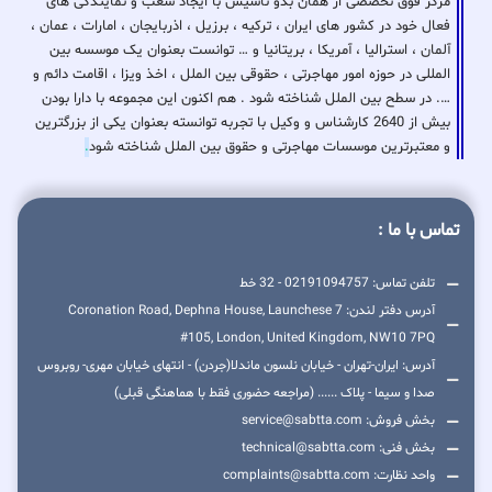
مرکز فوق تخصصی از همان بدو تاسیس با ایجاد شعب و نمایندگی های
فعال خود در کشور های ایران ، ترکیه ، برزیل ، اذربایجان ، امارات ، عمان ،
آلمان ، استرالیا ، آمریکا ، بریتانیا و … توانست بعنوان یک موسسه بین
المللی در حوزه امور مهاجرتی ، حقوقی بین الملل ، اخذ ویزا ، اقامت دائم و
…. در سطح بین الملل شناخته شود . هم اکنون این مجموعه با دارا بودن
بیش از 2640 کارشناس و وکیل با تجربه توانسته بعنوان یکی از بزرگترین
و معتبرترین موسسات مهاجرتی و حقوق بین الملل شناخته شود
.
تماس با ما :
تلفن تماس: 02191094757 - 32 خط
آدرس دفتر لندن: 7 Coronation Road, Dephna House, Launchese
#105, London, United Kingdom, NW10 7PQ
آدرس: ایران-تهران - خیابان نلسون ماندلا(جردن) - انتهای خیابان مهری- روبروس
صدا و سیما - پلاک ...... (مراجعه حضوری فقط با هماهنگی قبلی)
بخش فروش: service@sabtta.com
بخش فنی: technical@sabtta.com
واحد نظارت: complaints@sabtta.com