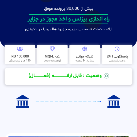
بیش از 30,000 پرونده موفق
راه اندازی بیزنس و اخذ مجوز در جزایر
ارائه خدمات تخصصی جزیره جزیره هالمرهرا در اندونزی
پاسخگویی 24H
شبکه جهانی
رتبه MQFL
130.000 RG
واحد پشتیبانی
بیش از 34 شعبه
گواهینامه cess
130 هزار ثبت موفق
وضعیت : قابل ارائــــــــــــــــــــه (فعـــــــــــــــال)