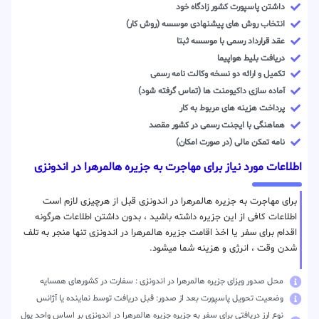
داشتن پاسپورت کشور زادگاه خود
انتخاب روش های پیشنهادی موسسه (روش کار)
عقد قرارداد رسمی با موسسه ثبتا
دریافت بلیط هواپیما
تکمیل و ارائه دو نسخه وکالت نامه رسمی
آماده سازی داکیومنت ها (تماس گرفته شود)
پرداخت هزینه های مربوط به کار
هماهنگی با ایجنت رسمی در کشور مقصد
نامه تمکن مالی (در صورت امکان)
اطلاعات مورد نیاز برای مهاجرت به جزیره هالمرهرا در اندونزی
برای مهاجرت به جزیره هالمرهرا در اندونزی قبل از هرچیزی لازم است
اطلاعات کافی از این جزیره داشته باشید ، بدون داشتن اطلاعات هرگونه
اقدام برای سفر یا اخذ اقامت جزیره هالمرهرا در اندونزی تنها منجر به تلف
شدن وقت ، انرژی و هزینه شما میشود.
محل صدور ویزای جزیره هالمرهرا در اندونزی : سفارت در کشورهای همسایه
وضعیت تحویل پاسپورت بعد از صدور: قبل دریافت توسط نماینده یا آژانس
نوع ارز دریافتی برای سفر به جزیره جزیره هالمرهرا در اندونزی بر اساس واحد پول