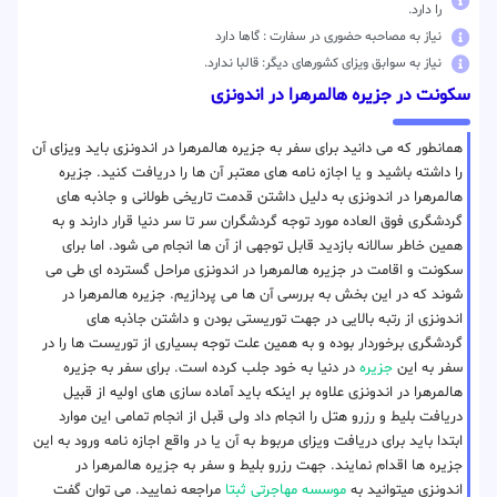
را دارد.
نیاز به مصاحبه حضوری در سفارت : گاها دارد
نیاز به سوابق ویزای کشورهای دیگر: قالبا ندارد.
سکونت در جزیره هالمرهرا در اندونزی
همانطور که می دانید برای سفر به جزیره هالمرهرا در اندونزی باید ویزای آن
را داشته باشید و یا اجازه نامه های معتبر آن ها را دریافت کنید. جزیره
هالمرهرا در اندونزی به دلیل داشتن قدمت تاریخی طولانی و جاذبه های
گردشگری فوق العاده مورد توجه گردشگران سر تا سر دنیا قرار دارند و به
همین خاطر سالانه بازدید قابل توجهی از آن ها انجام می شود. اما برای
سکونت و اقامت در جزیره هالمرهرا در اندونزی مراحل گسترده ای طی می
شوند که در این بخش به بررسی آن ها می پردازیم. جزیره هالمرهرا در
اندونزی از رتبه بالایی در جهت توریستی بودن و داشتن جاذبه های
گردشگری برخوردار بوده و به همین علت توجه بسیاری از توریست ها را در
سفر به این
جزیره
در دنیا به خود جلب کرده است. برای سفر به جزیره
هالمرهرا در اندونزی علاوه بر اینکه باید آماده سازی های اولیه از قبیل
دریافت بلیط و رزرو هتل را انجام داد ولی قبل از انجام تمامی این موارد
ابتدا باید برای دریافت ویزای مربوط به آن یا در واقع اجازه نامه ورود به این
جزیره ها اقدام نمایند. جهت رزرو بلیط و سفر به جزیره هالمرهرا در
اندونزی میتوانید به
موسسه مهاجرتی ثبتا
مراجعه نمایید. می توان گفت