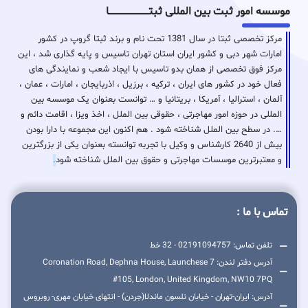
موسسه امور ثبت بین المللی ثبتـــــــــــــــــــــــــــــا
مرکز تخصصی ثبتا در سال 1381 تحت نام و برند ثبتا گروپ در کشور
امارات شهر دبی و کشور ایران استان تهران تاسیس و پایه گذاری شد ، این
مرکز فوق تخصصی از همان بدو تاسیس با ایجاد شعب و نمایندگی های
فعال خود در کشور های ایران ، ترکیه ، برزیل ، اذربایجان ، امارات ، عمان ،
آلمان ، استرالیا ، آمریکا ، بریتانیا و … توانست بعنوان یک موسسه بین
المللی در حوزه امور مهاجرتی ، حقوقی بین الملل ، اخذ ویزا ، اقامت دائم و
…. در سطح بین الملل شناخته شود . هم اکنون این مجموعه با دارا بودن
بیش از 2640 کارشناس و وکیل با تجربه توانسته بعنوان یکی از بزرگترین
و معتبرترین موسسات مهاجرتی و حقوق بین الملل شناخته شود
.
تماس با ما :
تلفن تماس: 02191094757 - 32 خط
آدرس دفتر لندن: 7 Coronation Road, Dephna House, Launchese
#105, London, United Kingdom, NW10 7PQ
آدرس: ایران-تهران - خیابان نلسون ماندلا(جردن) - انتهای خیابان مهری- روبروس