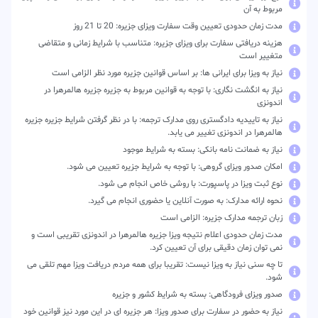
مربوط به آن
مدت زمان حدودی تعیین وقت سفارت ویزای جزیره: 20 تا 21 روز
هزینه دریافتی سفارت برای ویزای جزیره: متناسب با شرایط زمانی و متقاضی
متغییر است
نیاز به ویزا برای ایرانی ها: بر اساس قوانین جزیره مورد نظر الزامی است
نیاز به انگشت نگاری: با توجه به قوانین مربوط به جزیره جزیره هالمرهرا در
اندونزی
نیاز به تاییدیه دادگستری روی مدارک ترجمه: با در نظر گرفتن شرایط جزیره جزیره
هالمرهرا در اندونزی تغییر می یابد.
نیاز به ضمانت نامه بانکی: بسته به شرایط موجود
امکان صدور ویزای گروهی: با توجه به شرایط جزیره تعیین می شود.
نوع ثبت ویزا در پاسپورت: با روشی خاص انجام می شود.
نحوه ارائه مدارک: به صورت آنلاین یا حضوری انجام می گیرد.
زبان ترجمه مدارک جزیره: الزامی است
مدت زمان حدودی اعلام نتیجه ویزا جزیره هالمرهرا در اندونزی تقریبی است و
نمی توان زمان دقیقی برای آن تعیین کرد.
تا چه سنی نیاز به ویزا نیست: تقریبا برای همه مردم دریافت ویزا مهم تلقی می
شود.
صدور ویزای فرودگاهی: بسته به شرایط کشور و جزیره
نیاز به حضور در سفارت برای صدور ویزا: هر جزیره ای در این مورد نیز قوانین خود