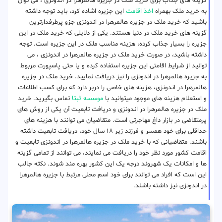
گزینه های جذاب برای خرید ملک در جزیره هالمرهرا در اندونزی ، می توان
به خرید ملک بهمراه
اخذ اقامت
این جزیره اشاده کرد، باید توجه داشته
باشید که خرید ملک در جزیره هالمرهرا در اندونزی جزو پرطرفدارترین
گزینه های خرید ملک در دنیا هستند. یکی از دلایلی که خرید ملک در این
جزیره را بسیار جذاب کرده، هزینه مناسب ملک در این جزیره است. توجه
داشته باشید، در صورت خرید ملک در جزیره هالمرهرا در اندونزی ، می
توانید از شرایط اقامتی این جزیره استفاده کرده و یا حتی پاسپورت مربوط
به جزیره هالمرهرا در اندونزی را نیز دریافت نمایید. خرید ملک در جزیره
هالمرهرا در اندونزی، هزینه های خاصی را دربر دارد که برای کسب اطلاعات
و استعلام هزینه های موجود میتوانید با
موسسه ثبتا
تماس بگیرید. خرید
ملک در جزیره هالمرهرا در اندونزی و دریافت تابعیت آن یکی از روش های
پرمتقاضی در بازار داغ مهاجرتی است. متقاضیان می توانند با هزینه های
حداقلی برای خود همسر و فرزند زیر ۱۸ سال خود، دریافت تابعیت داشته
باشند. متقاضیانی که با خرید ملک در جزیره هالمرهرا در اندونزی تابعیت و
اقامت کشور مورد نظر خود را دریافت می نمایند، می توانند از تمامی گزینه
ها و امکانات یک شهروند درجه یک این کشور بهره مند شوند. نکته جالب
این است که افراد می توانند برای خود اسم محلی مرتبط با جزیره هالمرهرا
در اندونزی نیز داشته باشند.