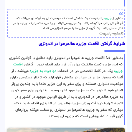
منظور از
جَزیره
یا آبخوست یک خشکی است که موقعیت آن به گونه ای میباشد که
گرداگردش را آب فرا گرفته باشد. یک جزیره می‌تواند در یک رودخانه یا یک دریاچه یا در
کنار ساحل باشد. یک گروه از جزیره‌ها را مجمع الجزایر می نامند.
تاریخچه پاسپورت
شرایط گرفتن اقامت جزیره هالمرهرا در اندونزی
بمنظور اخذ اقامت جزیره هالمرهرا در اندونزی باید مطابق با قوانین کشوری
که این جزیره تحت مالکیت مرزی آن قرار دارد اقدام نمود . گرفتن
اقامت
جزیره
یک امر کاملا تخصصی در امر خدمات
مهاجرت به جزیره
میباشد . از
آنجا که معمولا جزایر در جهان در مناطقی قراردارند که از نظر دسترسی دارای
موقعیت دشواری هستند و برای سفر به این جزایر حتما باید چندین پرواز
انجام شود تا درنهایت به جزیره مورد نظر برسیم . بنابراین برای سفر کردن
به جزیره هالمرهرا در اندونزی باید از طریق قوانین موجود در کشور و در
نتیجه شرایط دریافت ویزای جزیره هالمرهرا در اندونزی اقدام شود. نکته
دیگری که سفر به جزیره هالمرهرا در اندونزی رو سخت میکنه پروازهای
گران قیمت کشورهایی است که جزیره ای هستند.