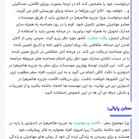
درخواست خود را مشخص کند که در اینجا بصورت ویزای اقامتی، مسافرتی
و... خواهد بود. اکثرا این ویزاها در دسته ویزای توریستی قرار می گیرند.
فرم درخواست ویزا جزیره هالمرهرا در اندونزی باید از طریق موسسات
معتبر مهاجرتی معتبر تکمیل شود. فرم را در روز مصاحبه به همراه سایر
مدارک تحویل به همراه خود بیاورید. در مرحله بعدی باید با استفاده از
ارسال ایمیل،
وقت سفارت
کشور مورد نظر رزرو گردد. سپس پس از کامل
شدن این مرحله، متقاضی یک پیام ایمیل حاوی نامه و تاریخ تعیین شده
برای مصاحبه دریافت می کند. در مرحله آخر، متقاضی در تاریخ معین شده
با در دست داشتن مدارک مورد نظر برای انجام مصاحبه های مربوطه مراجعه
می کند. این فرایند توسط بهترین موسسات برای سفر به جزیره هالمرهرا در
اندونزی با دقت کافی انجام می گیرد و به این ترتیب افراد سفر مطلوب تری
به این کشورها خواهند داشت. برای دریافت اقامت جزیره هالمرهرا در
اندونزی نیز می توانید، به این موسسه ها اعتماد داشته باشید و از تجریبات
و دانش حرفه ای آن ها در این خصوص استفاده کنید.
سخن پایانی:
چرا موضوع سفر ،
اقامت و مهاجرت
به جزیره هالمرهرا در اندونزی را باید در
ذهن خود داشته باشید؟ زیرا امروزه افراد همواره به فکر پیشرفت خود
هستند و برای رسیدن به زندگی ایده آل خود از روش های مهاجرتی و زندگی