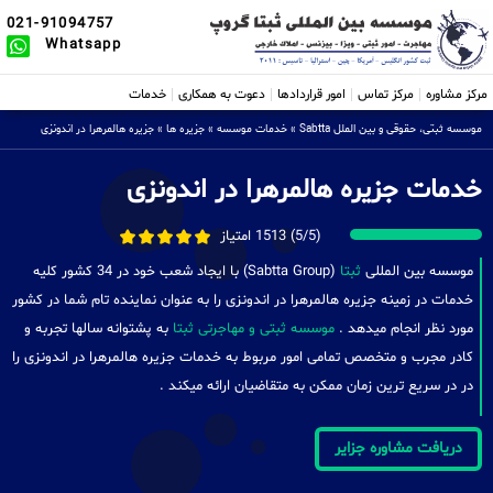
021-91094757
Whatsapp
مرکز مشاوره
مرکز تماس
امور قراردادها
دعوت به همکاری
خدمات
موسسه ثبتی، حقوقی و بین الملل Sabtta
»
خدمات موسسه
»
جزیره ها
»
جزیره هالمرهرا در اندونزی
خدمات جزیره هالمرهرا در اندونزی
(5/5) 1513 امتیاز
موسسه بین المللی
ثبتا
(Sabtta Group) با ایجاد شعب خود در 34 کشور کلیه
خدمات در زمینه جزیره هالمرهرا در اندونزی را به عنوان نماینده تام شما در کشور
مورد نظر انجام میدهد .
موسسه ثبتی و مهاجرتی ثبتا
به پشتوانه سالها تجربه و
کادر مجرب و متخصص تمامی امور مربوط به خدمات جزیره هالمرهرا در اندونزی را
در در سریع ترین زمان ممکن به متقاضیان ارائه میکند .
دریافت مشاوره جزایر