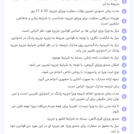
مربوط به آن
مدت زمان حدودی تعیین وقت سفارت ویزای جزیره: 20 تا 21 روز
هزینه دریافتی سفارت برای ویزای جزیره: متناسب با شرایط زمانی و متقاضی
متغییر است
نیاز به ویزا برای ایرانی ها: بر اساس قوانین جزیره مورد نظر الزامی است
نیاز به انگشت نگاری: با توجه به قوانین مربوط به جزیره جزیره پلنگ در اندونزی
نیاز به تاییدیه دادگستری روی مدارک ترجمه: با در نظر گرفتن شرایط جزیره جزیره
پلنگ در اندونزی تغییر می یابد.
نیاز به ضمانت نامه بانکی: بسته به شرایط موجود
امکان صدور ویزای گروهی: با توجه به شرایط جزیره تعیین می شود.
نوع ثبت ویزا در پاسپورت: با روشی خاص انجام می شود.
نحوه ارائه مدارک: به صورت آنلاین یا حضوری انجام می گیرد.
زبان ترجمه مدارک جزیره: الزامی است
مدت زمان حدودی اعلام نتیجه ویزا جزیره پلنگ در اندونزی تقریبی است و نمی
توان زمان دقیقی برای آن تعیین کرد.
تا چه سنی نیاز به ویزا نیست: تقریبا برای همه مردم دریافت ویزا مهم تلقی می
شود.
صدور ویزای فرودگاهی: بسته به شرایط کشور و جزیره
نیاز به حضور در سفارت برای صدور ویزا: هر جزیره ای در این مورد نیز قوانین خود
را دارد.