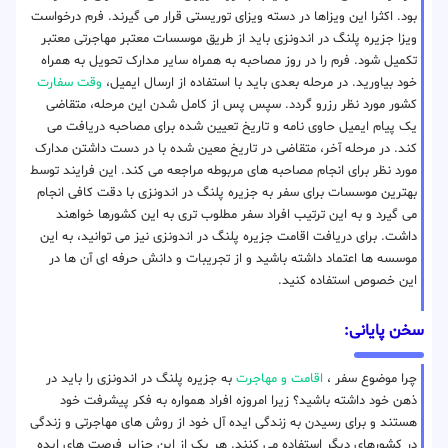
بود. اکثرا این ویزاها در دسته ویزای توریستی قرار می گیرند. فرم درخواست
ویزا جزیره پلنگ در اندونزی باید از طریق موسسات معتبر مهاجرتی معتبر
تکمیل شود. فرم را در روز مصاحبه به همراه سایر مدارک تحویل به همراه
خود بیاورید. در مرحله بعدی باید با استفاده از ارسال ایمیل،
وقت سفارت
کشور مورد نظر رزرو گردد. سپس پس از کامل شدن این مرحله، متقاضی
یک پیام ایمیل حاوی نامه و تاریخ تعیین شده برای مصاحبه دریافت می
کند. در مرحله آخر، متقاضی در تاریخ معین شده با در دست داشتن مدارک
مورد نظر برای انجام مصاحبه های مربوطه مراجعه می کند. این فرایند توسط
بهترین موسسات برای سفر به جزیره پلنگ در اندونزی با دقت کافی انجام
می گیرد و به این ترتیب افراد سفر مطلوب تری به این کشورها خواهند
داشت. برای دریافت اقامت جزیره پلنگ در اندونزی نیز می توانید، به این
موسسه ها اعتماد داشته باشید و از تجریبات و دانش حرفه ای آن ها در
این خصوص استفاده کنید.
سخن پایانی:
چرا موضوع سفر ،
اقامت و مهاجرت
به جزیره پلنگ در اندونزی را باید در
ذهن خود داشته باشید؟ زیرا امروزه افراد همواره به فکر پیشرفت خود
هستند و برای رسیدن به زندگی ایده آل خود از روش های مهاجرتی و زندگی
در کشورهای دیگر استفاده می کنند. هر یک از این جزایر فرصت های ایده