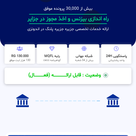
بیش از 30,000 پرونده موفق
راه اندازی بیزنس و اخذ مجوز در جزایر
ارائه خدمات تخصصی جزیره جزیره پلنگ در اندونزی
پاسخگویی 24H
شبکه جهانی
رتبه MQFL
130.000 RG
واحد پشتیبانی
بیش از 34 شعبه
گواهینامه cess
130 هزار ثبت موفق
وضعیت : قابل ارائــــــــــــــــــــه (فعـــــــــــــــال)