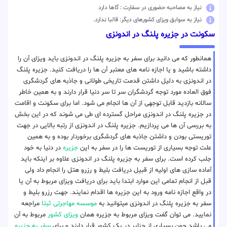
نیاز به مصاحبه حضوری در سفارت : گاها دارد
نیاز به سوابق ویزای کشورهای دیگر: قالبا ندارد.
سکونت در جزیره پلنگ در اندونزی
همانطور که می دانید برای سفر به جزیره پلنگ در اندونزی باید ویزای آن را
داشته باشید و یا اجازه نامه های معتبر آن ها را دریافت کنید. جزیره پلنگ
در اندونزی به دلیل داشتن قدمت تاریخی طولانی و جاذبه های گردشگری
فوق العاده مورد توجه گردشگران سر تا سر دنیا قرار دارند و به همین خاطر
سالانه بازدید قابل توجهی از آن ها انجام می شود. اما برای سکونت و اقامت
در جزیره پلنگ در اندونزی مراحل گسترده ای طی می شوند که در این بخش
به بررسی آن ها می پردازیم. جزیره پلنگ در اندونزی از رتبه بالایی در جهت
توریستی بودن و داشتن جاذبه های گردشگری برخوردار بوده و به همین
علت توجه بسیاری از توریست ها را در سفر به این
جزیره
در دنیا به خود
جلب کرده است. برای سفر به جزیره پلنگ در اندونزی علاوه بر اینکه باید
آماده سازی های اولیه از قبیل دریافت بلیط و رزرو هتل را انجام داد ولی
قبل از انجام تمامی این موارد ابتدا باید برای دریافت ویزای مربوط به آن یا
در واقع اجازه نامه ورود به این جزیره ها اقدام نمایند. جهت رزرو بلیط و
سفر به جزیره پلنگ در اندونزی میتوانید به
موسسه مهاجرتی ثبتا
مراجعه
نمایید. می توان گفت ویزای مربوط به جزیره همان
ویزای کشور
مربوط به آن
می باشد چون بسیاری از جزایر در یک کشور قرار دارند و برای
سفر به جزیره