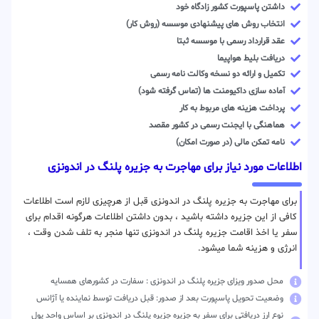
داشتن پاسپورت کشور زادگاه خود
انتخاب روش های پیشنهادی موسسه (روش کار)
عقد قرارداد رسمی با موسسه ثبتا
دریافت بلیط هواپیما
تکمیل و ارائه دو نسخه وکالت نامه رسمی
آماده سازی داکیومنت ها (تماس گرفته شود)
پرداخت هزینه های مربوط به کار
هماهنگی با ایجنت رسمی در کشور مقصد
نامه تمکن مالی (در صورت امکان)
اطلاعات مورد نیاز برای مهاجرت به جزیره پلنگ در اندونزی
برای مهاجرت به جزیره پلنگ در اندونزی قبل از هرچیزی لازم است اطلاعات
کافی از این جزیره داشته باشید ، بدون داشتن اطلاعات هرگونه اقدام برای
سفر یا اخذ اقامت جزیره پلنگ در اندونزی تنها منجر به تلف شدن وقت ،
انرژی و هزینه شما میشود.
محل صدور ویزای جزیره پلنگ در اندونزی : سفارت در کشورهای همسایه
وضعیت تحویل پاسپورت بعد از صدور: قبل دریافت توسط نماینده یا آژانس
نوع ارز دریافتی برای سفر به جزیره جزیره پلنگ در اندونزی بر اساس واحد پول