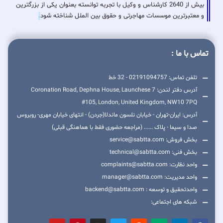
بیش از 2640 کارشناس و وکیل با تجربه توانسته بعنوان یکی از بزرگترین
و معتبرترین موسسات مهاجرتی و حقوق بین الملل شناخته شود
.
تماس با ما :
تلفن تماس: 02191094757 - 32 خط
آدرس دفتر لندن: 7 Coronation Road, Dephna House, Launchese
#105, London, United Kingdom, NW10 7PQ
آدرس: ایران-تهران - خیابان نلسون ماندلا(جردن) - انتهای خیابان مهری- روبروس
صدا و سیما - پلاک ...... (مراجعه حضوری فقط با هماهنگی قبلی)
بخش فروش: service@sabtta.com
بخش فنی: technical@sabtta.com
واحد نظارت: complaints@sabtta.com
واحد مدیریت: manager@sabtta.com
واحدتحقیق و توسعه : backend@sabtta.com
شبکه های اجتماعی: