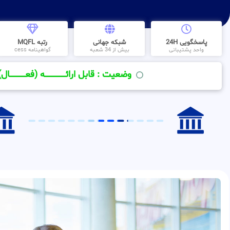
پاسخگویی 24H
شبکه جهانی
رتبه MQFL
واحد پشتیبانی
بیش از 34 شعبه
گواهینامه cess
وضعیت : قابل ارائــــــــــــــــــــه (فعـــــــــــــــال)