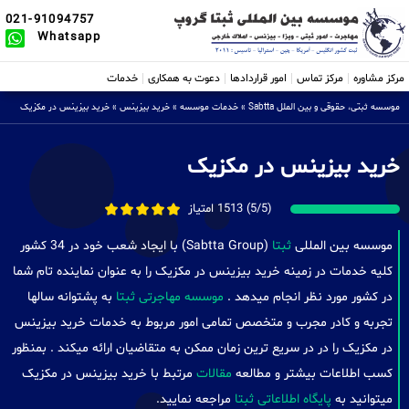
021-91094757
Whatsapp
مرکز مشاوره
مرکز تماس
امور قراردادها
دعوت به همکاری
خدمات
موسسه ثبتی، حقوقی و بین الملل Sabtta
»
خدمات موسسه
»
خرید بیزینس
»
خرید بیزینس در مکزیک
خرید بیزینس در مکزیک
(5/5) 1513 امتیاز
موسسه بین المللی
ثبتا
(Sabtta Group) با ایجاد شعب خود در 34 کشور
کلیه خدمات در زمینه خرید بیزینس در مکزیک را به عنوان نماینده تام شما
در کشور مورد نظر انجام میدهد .
موسسه مهاجرتی ثبتا
به پشتوانه سالها
تجربه و کادر مجرب و متخصص تمامی امور مربوط به خدمات خرید بیزینس
در مکزیک را در در سریع ترین زمان ممکن به متقاضیان ارائه میکند . بمنظور
کسب اطلاعات بیشتر و مطالعه
مقالات
مرتبط با خرید بیزینس در مکزیک
میتوانید به
پایگاه اطلاعاتی ثبتا
مراجعه نمایید.