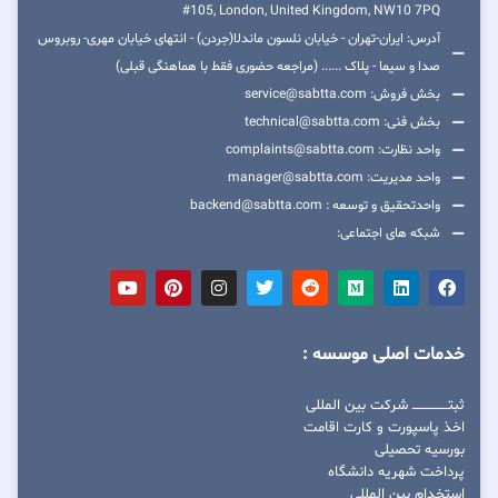
#105, London, United Kingdom, NW10 7PQ
آدرس: ایران-تهران - خیابان نلسون ماندلا(جردن) - انتهای خیابان مهری- روبروس
صدا و سیما - پلاک ...... (مراجعه حضوری فقط با هماهنگی قبلی)
بخش فروش: service@sabtta.com
بخش فنی: technical@sabtta.com
واحد نظارت: complaints@sabtta.com
واحد مدیریت: manager@sabtta.com
واحدتحقیق و توسعه : backend@sabtta.com
شبکه های اجتماعی:
خدمات اصلی موسسه :
ثبتــــــــــــــــ شرکت بین المللی
اخذ پاسپورت و کارت اقامت
بورسیه تحصیلی
پرداخت شهریه دانشگاه
استخدام بین المللی