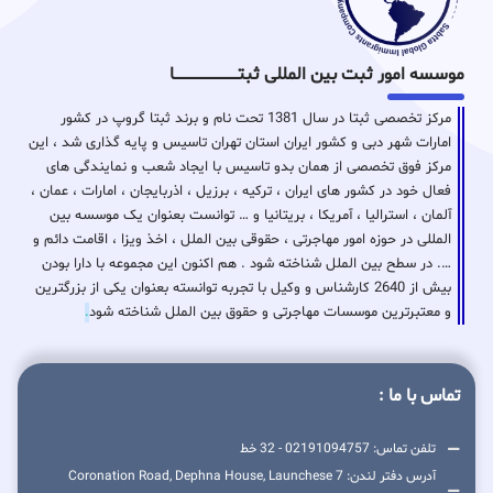
موسسه امور ثبت بین المللی ثبتـــــــــــــــــــــــــــــا
مرکز تخصصی ثبتا در سال 1381 تحت نام و برند ثبتا گروپ در کشور
امارات شهر دبی و کشور ایران استان تهران تاسیس و پایه گذاری شد ، این
مرکز فوق تخصصی از همان بدو تاسیس با ایجاد شعب و نمایندگی های
فعال خود در کشور های ایران ، ترکیه ، برزیل ، اذربایجان ، امارات ، عمان ،
آلمان ، استرالیا ، آمریکا ، بریتانیا و … توانست بعنوان یک موسسه بین
المللی در حوزه امور مهاجرتی ، حقوقی بین الملل ، اخذ ویزا ، اقامت دائم و
…. در سطح بین الملل شناخته شود . هم اکنون این مجموعه با دارا بودن
بیش از 2640 کارشناس و وکیل با تجربه توانسته بعنوان یکی از بزرگترین
و معتبرترین موسسات مهاجرتی و حقوق بین الملل شناخته شود
.
تماس با ما :
تلفن تماس: 02191094757 - 32 خط
آدرس دفتر لندن: 7 Coronation Road, Dephna House, Launchese