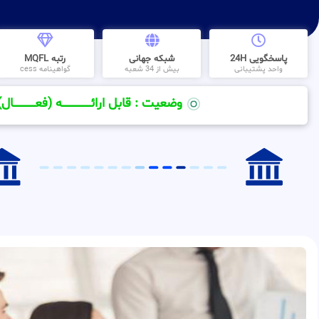
پاسخگویی 24H
شبکه جهانی
رتبه MQFL
واحد پشتیبانی
بیش از 34 شعبه
گواهینامه cess
وضعیت : قابل ارائــــــــــــــــــــه (فعـــــــــــــــال)