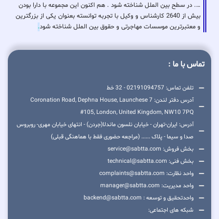
…. در سطح بین الملل شناخته شود . هم اکنون این مجموعه با دارا بودن
بیش از 2640 کارشناس و وکیل با تجربه توانسته بعنوان یکی از بزرگترین
و معتبرترین موسسات مهاجرتی و حقوق بین الملل شناخته شود
.
تماس با ما :
تلفن تماس: 02191094757 - 32 خط
آدرس دفتر لندن: 7 Coronation Road, Dephna House, Launchese
#105, London, United Kingdom, NW10 7PQ
آدرس: ایران-تهران - خیابان نلسون ماندلا(جردن) - انتهای خیابان مهری- روبروس
صدا و سیما - پلاک ...... (مراجعه حضوری فقط با هماهنگی قبلی)
بخش فروش: service@sabtta.com
بخش فنی: technical@sabtta.com
واحد نظارت: complaints@sabtta.com
واحد مدیریت: manager@sabtta.com
واحدتحقیق و توسعه : backend@sabtta.com
شبکه های اجتماعی: