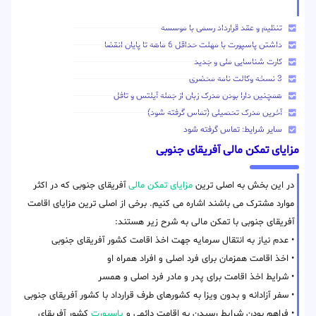
تنظیم و عقد قرارداد رسمی با موسسه
داشتن پاسپورت با مهلت حداقل 6 ماهه تا پایان انقضا
کارت شناسایی ملی و جدید
3 نسخه وکالت نامه محضری
همچنین دارا بودن مدرک زبان از جمله آیلتس و تافل
آخرین مدرک تحصیلی (تماس گرفته شود)
سایر شرایط: تماس گرفته شود
مزایای تمکن مالی آفریقای جنوبی
در این بخش به اصلی ترین
مزایای تمکن مالی
آفریقای جنوبی که در اکثر
موارد مشترک می باشند اشاره می کنیم. برخی از اصلی ترین مزایای اقامت
آفریقای جنوبی با تمکن مالی به شرح زیر هستند:
• عدم نیاز به انتقال سرمایه جهت اخذ اقامت کشور آفریقای جنوبی
• اخذ اقامت همزمان برای فرد اصلی و افراد همراه او
• شرایط اخذ اقامت برای پدر و مادر فرد اصلی و همسر
• سفر آزادانه و بدون ویزا به کشورهای طرف قرارداد با کشور آفریقای جنوبی
• فراهم بودن شرایط رسیدن به اقامت دائمی و
پاسپورت
کشور آفریقای