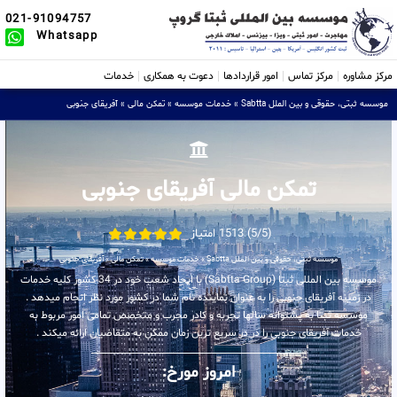
021-91094757
Whatsapp
مرکز مشاوره
مرکز تماس
امور قراردادها
دعوت به همکاری
خدمات
موسسه ثبتی، حقوقی و بین الملل Sabtta
»
خدمات موسسه
»
تمکن مالی
»
آفریقای جنوبی
تمکن مالی آفریقای جنوبی
(5/5) 1513 امتیاز
موسسه ثبتی، حقوقی و بین الملل Sabtta
»
خدمات موسسه
»
تمکن مالی
»
آفریقای جنوبی
موسسه بین المللی ثبتا (Sabtta Group) با ایجاد شعب خود در 34 کشور کلیه خدمات
در زمینه آفریقای جنوبی را به عنوان نماینده تام شما در کشور مورد نظر انجام میدهد .
موسسه ثبتا به پشتوانه سالها تجربه و کادر مجرب و متخصص تمامی امور مربوط به
خدمات آفریقای جنوبی را در در سریع ترین زمان ممکن به متقاضیان ارائه میکند .
امروز مورخ: