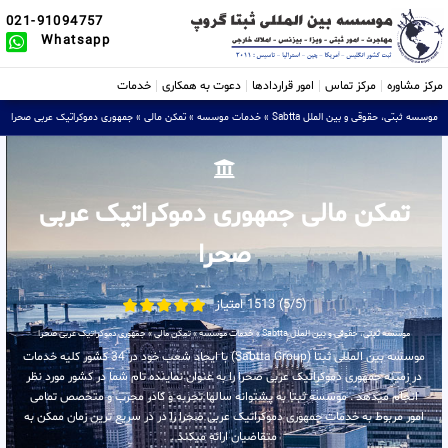
021-91094757
Whatsapp
مرکز مشاوره
مرکز تماس
امور قراردادها
دعوت به همکاری
خدمات
موسسه ثبتی، حقوقی و بین الملل Sabtta
»
خدمات موسسه
»
تمکن مالی
»
جمهوری دموکراتیک عربی صحرا
تمکن مالی جمهوری دموکراتیک عربی
صحرا
(5/5) 1513 امتیاز
موسسه ثبتی، حقوقی و بین الملل Sabtta
»
خدمات موسسه
»
تمکن مالی
»
جمهوری دموکراتیک عربی صحرا
موسسه بین المللی ثبتا (Sabtta Group) با ایجاد شعب خود در 34 کشور کلیه خدمات
در زمینه جمهوری دموکراتیک عربی صحرا را به عنوان نماینده تام شما در کشور مورد نظر
انجام میدهد . موسسه ثبتا به پشتوانه سالها تجربه و کادر مجرب و متخصص تمامی
امور مربوط به خدمات جمهوری دموکراتیک عربی صحرا را در در سریع ترین زمان ممکن به
متقاضیان ارائه میکند .