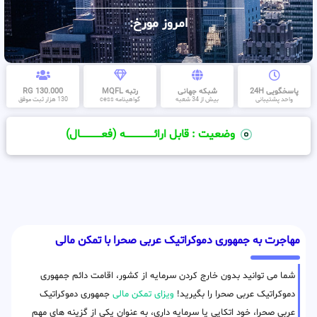
امروز مورخ:
پاسخگویی 24H
شبکه جهانی
رتبه MQFL
130.000 RG
واحد پشتیبانی
بیش از 34 شعبه
گواهینامه cess
130 هزار ثبت موفق
وضعیت : قابل ارائــــــــــــــــــــه (فعـــــــــــــــال)
مهاجرت به جمهوری دموکراتیک عربی صحرا با تمکن مالی
شما می توانید بدون خارج کردن سرمایه از کشور، اقامت دائم جمهوری
دموکراتیک عربی صحرا را بگیرید!
ویزای تمکن مالی
جمهوری دموکراتیک
عربی صحرا، خود اتکایی یا سرمایه داری، به عنوان یکی از گزینه های مهم