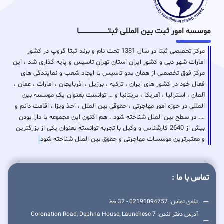
موسسه امور ثبت بین المللی ثبتـــــــــــــــــــــــــــــا
مرکز تخصصی ثبتا در سال 1381 تحت نام و برند ثبتا گروپ در کشور
امارات شهر دبی و کشور ایران استان تهران تاسیس و پایه گذاری شد ، این
مرکز فوق تخصصی از همان بدو تاسیس با ایجاد شعب و نمایندگی های
فعال خود در کشور های ایران ، ترکیه ، برزیل ، اذربایجان ، امارات ، عمان ،
آلمان ، استرالیا ، آمریکا ، بریتانیا و … توانست بعنوان یک موسسه بین
المللی در حوزه امور مهاجرتی ، حقوقی بین الملل ، اخذ ویزا ، اقامت دائم و
…. در سطح بین الملل شناخته شود . هم اکنون این مجموعه با دارا بودن
بیش از 2640 کارشناس و وکیل با تجربه توانسته بعنوان یکی از بزرگترین
و معتبرترین موسسات مهاجرتی و حقوق بین الملل شناخته شود
.
تماس با ما :
تلفن تماس: 02191094757 - 32 خط
آدرس دفتر لندن: 7 Coronation Road, Dephna House, Launchese