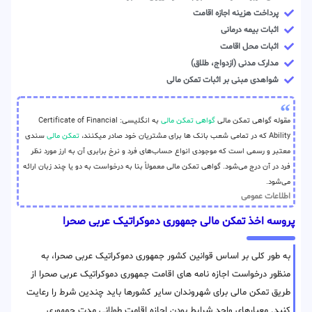
پرداخت هزینه اجازه اقامت
اثبات بیمه درمانی
اثبات محل اقامت
مدارک مدنی (ازدواج، طلاق)
شواهدی مبنی بر اثبات تمکن مالی
مقوله گواهی تمکن مالی
گواهی تمکن مالی
به انگلیسی: Certificate of Financial
Ability که در تمامی شعب بانک ها برای مشتریان خود صادر میکنند،
تمکن مالی
سندی
معتبر و رسمی است که موجودی انواع حساب‌های فرد و نرخ برابری آن به ارز مورد نظر
فرد در آن درج می‌شود. گواهی تمکن مالی معمولاً بنا به درخواست به دو یا چند زبان ارائه
می‌شود.
اطلاعات عمومی
پروسه اخذ تمکن مالی جمهوری دموکراتیک عربی صحرا
به طور کلی بر اساس قوانین کشور جمهوری دموکراتیک عربی صحرا، به
منظور درخواست اجازه نامه های اقامت جمهوری دموکراتیک عربی صحرا از
طریق تمکن مالی برای شهروندان سایر کشورها باید چندین شرط را رعایت
کنید. معیارهای واجد شرایط بودن اجازه اقامت طولانی مدت جمهوری