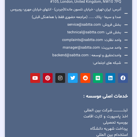
#105, London, United Kingdom, NW10 7PQ
آدرس: ایران-تهران - خیابان نلسون ماندلا(جردن) - انتهای خیابان مهری- روبروس
صدا و سیما - پلاک ...... (مراجعه حضوری فقط با هماهنگی قبلی)
بخش فروش: service@sabtta.com
بخش فنی: technical@sabtta.com
واحد نظارت: complaints@sabtta.com
واحد مدیریت: manager@sabtta.com
واحدتحقیق و توسعه : backend@sabtta.com
شبکه های اجتماعی:
خدمات اصلی موسسه :
ثبتــــــــــــــــ شرکت بین المللی
اخذ پاسپورت و کارت اقامت
بورسیه تحصیلی
پرداخت شهریه دانشگاه
استخدام بین المللی