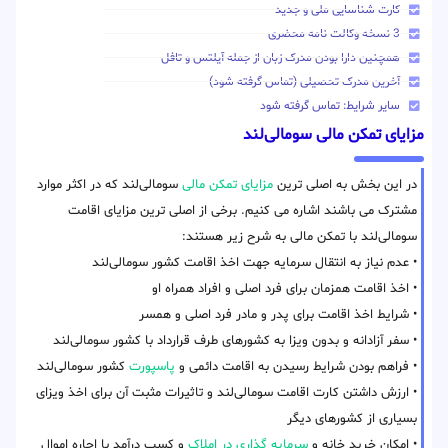
کارت شناسایی ملی و جدید
3 نسخه وکالت نامه محضری
همچنین دارا بودن مدرک زبان از جمله آیلتس و تافل
آخرین مدرک تحصیلی (تماس گرفته شود)
سایر شرایط: تماس گرفته شود
مزایای تمکن مالی سومالی‌لند
در این بخش به اصلی ترین
مزایای تمکن مالی
سومالی‌لند که در اکثر موارد
مشترک می باشند اشاره می کنیم. برخی از اصلی ترین مزایای اقامت
سومالی‌لند با تمکن مالی به شرح زیر هستند:
• عدم نیاز به انتقال سرمایه جهت اخذ اقامت کشور سومالی‌لند
• اخذ اقامت همزمان برای فرد اصلی و افراد همراه او
• شرایط اخذ اقامت برای پدر و مادر فرد اصلی و همسر
• سفر آزادانه و بدون ویزا به کشورهای طرف قرارداد با کشور سومالی‌لند
• فراهم بودن شرایط رسیدن به اقامت دائمی و
پاسپورت
کشور سومالی‌لند
• ارزش داشتن کارت اقامت سومالی‌لند و تاثیرات مثبت آن برای اخذ ویزای
بسیاری از کشورهای دیگر
• امکان خرید خانه و
سرمایه گذاری در املاک
و کسب درآمد با اجاره اموال