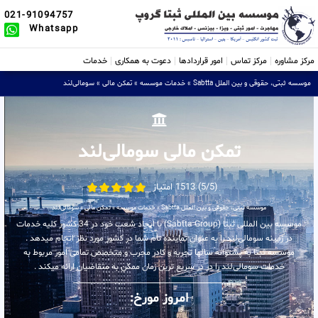
021-91094757
Whatsapp
مرکز مشاوره
مرکز تماس
امور قراردادها
دعوت به همکاری
خدمات
موسسه ثبتی، حقوقی و بین الملل Sabtta
»
خدمات موسسه
»
تمکن مالی
»
سومالی‌لند
تمکن مالی سومالی‌لند
(5/5) 1513 امتیاز
موسسه ثبتی، حقوقی و بین الملل Sabtta
»
خدمات موسسه
»
تمکن مالی
»
سومالی‌لند
موسسه بین المللی ثبتا (Sabtta Group) با ایجاد شعب خود در 34 کشور کلیه خدمات
در زمینه سومالی‌لند را به عنوان نماینده تام شما در کشور مورد نظر انجام میدهد .
موسسه ثبتا به پشتوانه سالها تجربه و کادر مجرب و متخصص تمامی امور مربوط به
خدمات سومالی‌لند را در در سریع ترین زمان ممکن به متقاضیان ارائه میکند .
امروز مورخ: