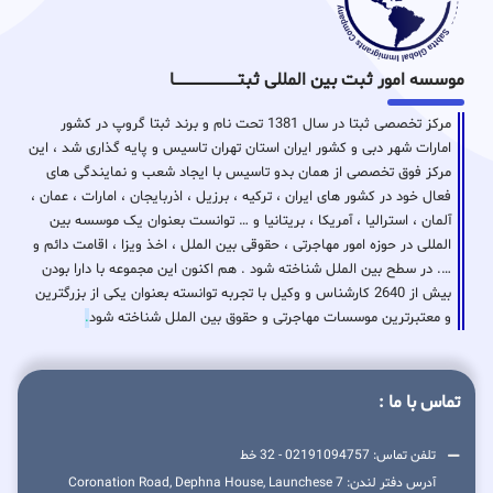
موسسه امور ثبت بین المللی ثبتـــــــــــــــــــــــــــــا
مرکز تخصصی ثبتا در سال 1381 تحت نام و برند ثبتا گروپ در کشور
امارات شهر دبی و کشور ایران استان تهران تاسیس و پایه گذاری شد ، این
مرکز فوق تخصصی از همان بدو تاسیس با ایجاد شعب و نمایندگی های
فعال خود در کشور های ایران ، ترکیه ، برزیل ، اذربایجان ، امارات ، عمان ،
آلمان ، استرالیا ، آمریکا ، بریتانیا و … توانست بعنوان یک موسسه بین
المللی در حوزه امور مهاجرتی ، حقوقی بین الملل ، اخذ ویزا ، اقامت دائم و
…. در سطح بین الملل شناخته شود . هم اکنون این مجموعه با دارا بودن
بیش از 2640 کارشناس و وکیل با تجربه توانسته بعنوان یکی از بزرگترین
و معتبرترین موسسات مهاجرتی و حقوق بین الملل شناخته شود
.
تماس با ما :
تلفن تماس: 02191094757 - 32 خط
آدرس دفتر لندن: 7 Coronation Road, Dephna House, Launchese