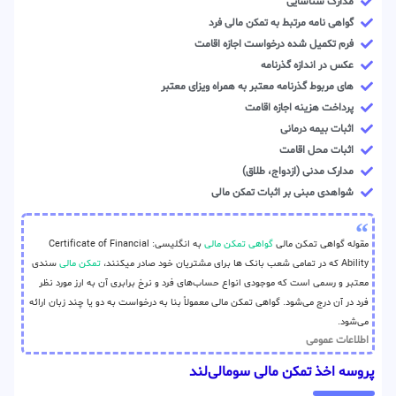
مدارک شناسایی
گواهی نامه مرتبط به تمکن مالی فرد
فرم تکمیل شده درخواست اجازه اقامت
عکس در اندازه گذرنامه
های مربوط گذرنامه معتبر به همراه ویزای معتبر
پرداخت هزینه اجازه اقامت
اثبات بیمه درمانی
اثبات محل اقامت
مدارک مدنی (ازدواج، طلاق)
شواهدی مبنی بر اثبات تمکن مالی
مقوله گواهی تمکن مالی
گواهی تمکن مالی
به انگلیسی: Certificate of Financial
Ability که در تمامی شعب بانک ها برای مشتریان خود صادر میکنند،
تمکن مالی
سندی
معتبر و رسمی است که موجودی انواع حساب‌های فرد و نرخ برابری آن به ارز مورد نظر
فرد در آن درج می‌شود. گواهی تمکن مالی معمولاً بنا به درخواست به دو یا چند زبان ارائه
می‌شود.
اطلاعات عمومی
پروسه اخذ تمکن مالی سومالی‌لند