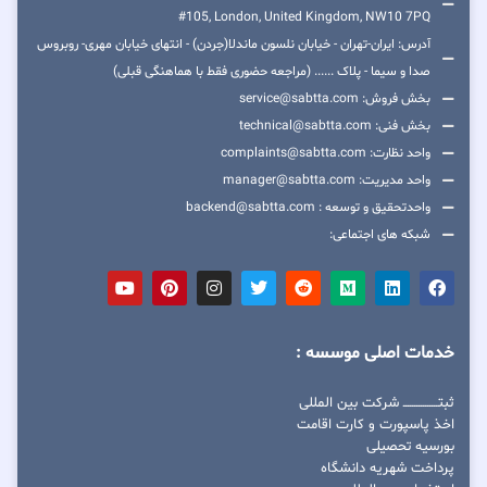
#105, London, United Kingdom, NW10 7PQ
آدرس: ایران-تهران - خیابان نلسون ماندلا(جردن) - انتهای خیابان مهری- روبروس
صدا و سیما - پلاک ...... (مراجعه حضوری فقط با هماهنگی قبلی)
بخش فروش: service@sabtta.com
بخش فنی: technical@sabtta.com
واحد نظارت: complaints@sabtta.com
واحد مدیریت: manager@sabtta.com
واحدتحقیق و توسعه : backend@sabtta.com
شبکه های اجتماعی:
خدمات اصلی موسسه :
ثبتــــــــــــــــ شرکت بین المللی
اخذ پاسپورت و کارت اقامت
بورسیه تحصیلی
پرداخت شهریه دانشگاه