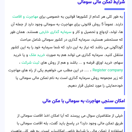
شرایط تمکن مالی سومالی
به طور کلی هر کدام از کشورها قوانین به خصوصی برای
مهاجرت و اقامت
دارند. عموماً 5 روش قانونی برای مهاجرت به سومالی وجود دارد از جمله آن
ها، تولد، ازدواج و تحصیل و کار و
سرمایه گذاری خارجی
هستند. همان طور
که مستحضر هستید، سرمایه گذاری در کشور سومالی شامل مباحث
گوناگونی می باشد که نیاز به این دارد که شما سرمایه خود را به این کشور
منتقل کنید. سرمایه گذاری می تواند هم به صورت
خرید ملک
و یا خرید
سهام، خرید اوراق قرضه و ... باشد و هم از روش های
ثبت شرکت
،
Register company
، .... در این مطلب می خواهیم یکی از راه های مهاجرت
که زیر مجموعه روش سرمایه گذاری است به نام تمکن مالی سومالی یا
خودحمایتی را مورد تحلیل قرار دهیم.
امکان سنجی مهاجرت به سومالی با مکن مالی
خیلی از متقاضیان سوال می پرسند که آیا امکان اخذ اقامت سومالی از
طریق تمکن مالی وجود دارد؟ در پاسخ باید گفت، بله اقامت سومالی با
استفاده از تمکن مالی با شرایط خاصی امکانپذیر است. به طور کلی ماهیت