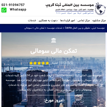
021-91094757
Whatsapp
مرکز مشاوره
مرکز تماس
امور قراردادها
دعوت به همکاری
خدمات
موسسه ثبتی، حقوقی و بین الملل Sabtta
»
خدمات موسسه
»
تمکن مالی
»
سومالی
تمکن مالی سومالی
(5/5) 1513 امتیاز
موسسه ثبتی، حقوقی و بین الملل Sabtta
»
خدمات موسسه
»
تمکن مالی
»
سومالی
موسسه بین المللی ثبتا (Sabtta Group) با ایجاد شعب خود در 34 کشور کلیه خدمات
در زمینه سومالی را به عنوان نماینده تام شما در کشور مورد نظر انجام میدهد . موسسه
ثبتا به پشتوانه سالها تجربه و کادر مجرب و متخصص تمامی امور مربوط به خدمات
سومالی را در در سریع ترین زمان ممکن به متقاضیان ارائه میکند .
امروز مورخ: