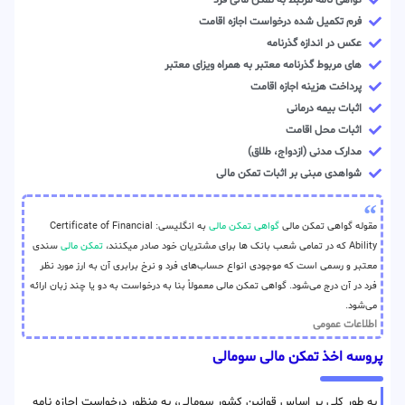
گواهی نامه مرتبط به تمکن مالی فرد
فرم تکمیل شده درخواست اجازه اقامت
عکس در اندازه گذرنامه
های مربوط گذرنامه معتبر به همراه ویزای معتبر
پرداخت هزینه اجازه اقامت
اثبات بیمه درمانی
اثبات محل اقامت
مدارک مدنی (ازدواج، طلاق)
شواهدی مبنی بر اثبات تمکن مالی
مقوله گواهی تمکن مالی
گواهی تمکن مالی
به انگلیسی: Certificate of Financial
Ability که در تمامی شعب بانک ها برای مشتریان خود صادر میکنند،
تمکن مالی
سندی
معتبر و رسمی است که موجودی انواع حساب‌های فرد و نرخ برابری آن به ارز مورد نظر
فرد در آن درج می‌شود. گواهی تمکن مالی معمولاً بنا به درخواست به دو یا چند زبان ارائه
می‌شود.
اطلاعات عمومی
پروسه اخذ تمکن مالی سومالی
به طور کلی بر اساس قوانین کشور سومالی، به منظور درخواست اجازه نامه