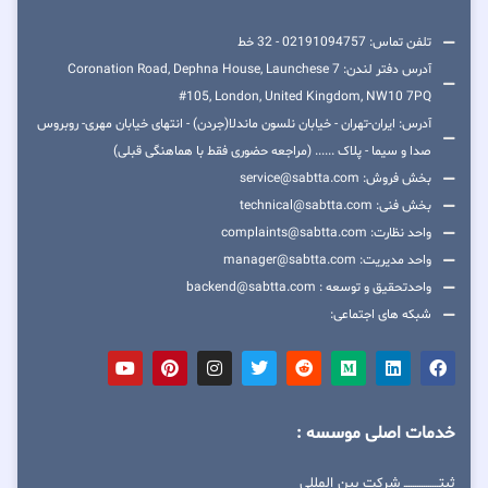
تلفن تماس: 02191094757 - 32 خط
آدرس دفتر لندن: 7 Coronation Road, Dephna House, Launchese
#105, London, United Kingdom, NW10 7PQ
آدرس: ایران-تهران - خیابان نلسون ماندلا(جردن) - انتهای خیابان مهری- روبروس
صدا و سیما - پلاک ...... (مراجعه حضوری فقط با هماهنگی قبلی)
بخش فروش: service@sabtta.com
بخش فنی: technical@sabtta.com
واحد نظارت: complaints@sabtta.com
واحد مدیریت: manager@sabtta.com
واحدتحقیق و توسعه : backend@sabtta.com
شبکه های اجتماعی:
خدمات اصلی موسسه :
ثبتــــــــــــــــ شرکت بین المللی