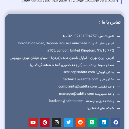
و معتبرترین موسسات مهاجرتی و حقوق بین الملل شناخته شود
.
تماس با ما :
تلفن تماس: 02191094757 - 32 خط
آدرس دفتر لندن: 7 Coronation Road, Dephna House, Launchese
#105, London, United Kingdom, NW10 7PQ
آدرس: ایران-تهران - خیابان نلسون ماندلا(جردن) - انتهای خیابان مهری- روبروس
صدا و سیما - پلاک ...... (مراجعه حضوری فقط با هماهنگی قبلی)
بخش فروش: service@sabtta.com
بخش فنی: technical@sabtta.com
واحد نظارت: complaints@sabtta.com
واحد مدیریت: manager@sabtta.com
واحدتحقیق و توسعه : backend@sabtta.com
شبکه های اجتماعی: