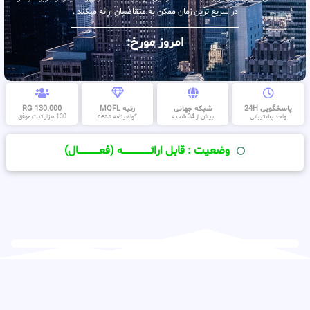
در سریع ترین زمان ممکن به متقاضیان ارائه میکند .
امروز مورخ:
پاسخگویی 24H
شبکه جهانی
رتبه MQFL
130.000 RG
واحد پشتیبانی
بیش از 34 شعبه
گواهینامه cess
130 هزار ثبت موفق
وضعیت : قابل ارائــــــــــــــــــــه (فعـــــــــــــــال)