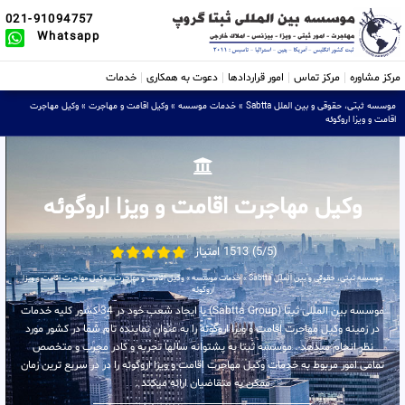
021-91094757
Whatsapp
مرکز مشاوره
مرکز تماس
امور قراردادها
دعوت به همکاری
خدمات
موسسه ثبتی، حقوقی و بین الملل Sabtta
»
خدمات موسسه
»
وکیل اقامت و مهاجرت
»
وکیل مهاجرت
اقامت و ویزا اروگوئه
وکیل مهاجرت اقامت و ویزا اروگوئه
(5/5) 1513 امتیاز
موسسه ثبتی، حقوقی و بین الملل Sabtta
»
خدمات موسسه
»
وکیل اقامت و مهاجرت
»
وکیل مهاجرت اقامت و ویزا
اروگوئه
موسسه بین المللی ثبتا (Sabtta Group) با ایجاد شعب خود در 34 کشور کلیه خدمات
در زمینه وکیل مهاجرت اقامت و ویزا اروگوئه را به عنوان نماینده تام شما در کشور مورد
نظر انجام میدهد . موسسه ثبتا به پشتوانه سالها تجربه و کادر مجرب و متخصص
تمامی امور مربوط به خدمات وکیل مهاجرت اقامت و ویزا اروگوئه را در در سریع ترین زمان
ممکن به متقاضیان ارائه میکند .