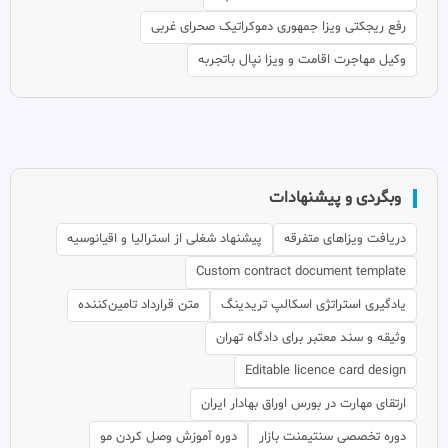
رفع ریجکتی ویزا جمهوری دموکراتیک صحرای غربی
وکیل مهاجرت اقامت و ویزا نپال باتجربه
وبگردی و پیشنهادات
دریافت ویزاهای متفرقه
پیشنهاد شغلی از استرالیا و اقیانوسیه
Custom contract document template
یادگیری استراتژی اسکالپ تریدینگ
متن قرارداد تامین‌کننده
وثیقه و سند معتبر برای دادگاه تهران
Editable licence card design
ارتقای مهارت در بورس اوراق بهادار ایران
دوره تخصصی سنتیمنت بازار
دوره آموزش وصل کردن مو