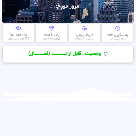
امروز مورخ:
پاسخگویی 24H
شبکه جهانی
رتبه MQFL
130.000 RG
واحد پشتیبانی
بیش از 34 شعبه
گواهینامه cess
130 هزار ثبت موفق
وضعیت : قابل ارائــــــــــــــــــــه (فعـــــــــــــــال)