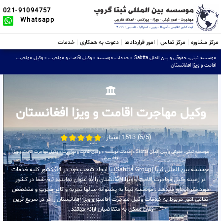
021-91094757
Whatsapp
مرکز مشاوره
مرکز تماس
امور قراردادها
دعوت به همکاری
خدمات
موسسه ثبتی، حقوقی و بین الملل Sabtta
»
خدمات موسسه
»
وکیل اقامت و مهاجرت
»
وکیل مهاجرت
اقامت و ویزا افغانستان
وکیل مهاجرت اقامت و ویزا افغانستان
(5/5) 1513 امتیاز
موسسه ثبتی، حقوقی و بین الملل Sabtta
»
خدمات موسسه
»
وکیل اقامت و مهاجرت
»
وکیل مهاجرت اقامت و ویزا
افغانستان
موسسه بین المللی ثبتا (Sabtta Group) با ایجاد شعب خود در 34 کشور کلیه خدمات
در زمینه وکیل مهاجرت اقامت و ویزا افغانستان را به عنوان نماینده تام شما در کشور
مورد نظر انجام میدهد . موسسه ثبتا به پشتوانه سالها تجربه و کادر مجرب و متخصص
تمامی امور مربوط به خدمات وکیل مهاجرت اقامت و ویزا افغانستان را در در سریع ترین
زمان ممکن به متقاضیان ارائه میکند .