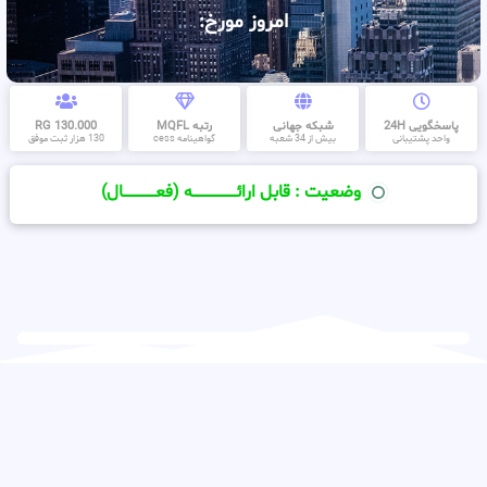
امروز مورخ:
پاسخگویی 24H
شبکه جهانی
رتبه MQFL
130.000 RG
واحد پشتیبانی
بیش از 34 شعبه
گواهینامه cess
130 هزار ثبت موفق
وضعیت : قابل ارائــــــــــــــــــــه (فعـــــــــــــــال)