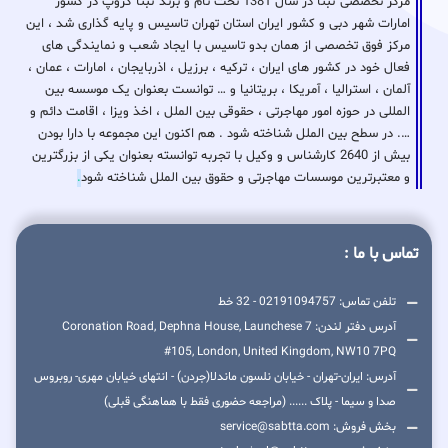
مرکز تخصصی ثبتا در سال 1381 تحت نام و برند ثبتا گروپ در کشور
امارات شهر دبی و کشور ایران استان تهران تاسیس و پایه گذاری شد ، این
مرکز فوق تخصصی از همان بدو تاسیس با ایجاد شعب و نمایندگی های
فعال خود در کشور های ایران ، ترکیه ، برزیل ، اذربایجان ، امارات ، عمان ،
آلمان ، استرالیا ، آمریکا ، بریتانیا و … توانست بعنوان یک موسسه بین
المللی در حوزه امور مهاجرتی ، حقوقی بین الملل ، اخذ ویزا ، اقامت دائم و
…. در سطح بین الملل شناخته شود . هم اکنون این مجموعه با دارا بودن
بیش از 2640 کارشناس و وکیل با تجربه توانسته بعنوان یکی از بزرگترین
و معتبرترین موسسات مهاجرتی و حقوق بین الملل شناخته شود
.
تماس با ما :
تلفن تماس: 02191094757 - 32 خط
آدرس دفتر لندن: 7 Coronation Road, Dephna House, Launchese
#105, London, United Kingdom, NW10 7PQ
آدرس: ایران-تهران - خیابان نلسون ماندلا(جردن) - انتهای خیابان مهری- روبروس
صدا و سیما - پلاک ...... (مراجعه حضوری فقط با هماهنگی قبلی)
بخش فروش: service@sabtta.com