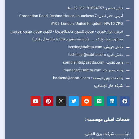
تلفن تماس: 02191094757 - 32 خط
آدرس دفتر لندن: 7 Coronation Road, Dephna House, Launchese
#105, London, United Kingdom, NW10 7PQ
آدرس: ایران-تهران - خیابان نلسون ماندلا(جردن) - انتهای خیابان مهری- روبروس
صدا و سیما - پلاک ...... (مراجعه حضوری فقط با هماهنگی قبلی)
بخش فروش: service@sabtta.com
بخش فنی: technical@sabtta.com
واحد نظارت: complaints@sabtta.com
واحد مدیریت: manager@sabtta.com
واحدتحقیق و توسعه : backend@sabtta.com
شبکه های اجتماعی:
خدمات اصلی موسسه :
ثبتــــــــــــــــ شرکت بین المللی