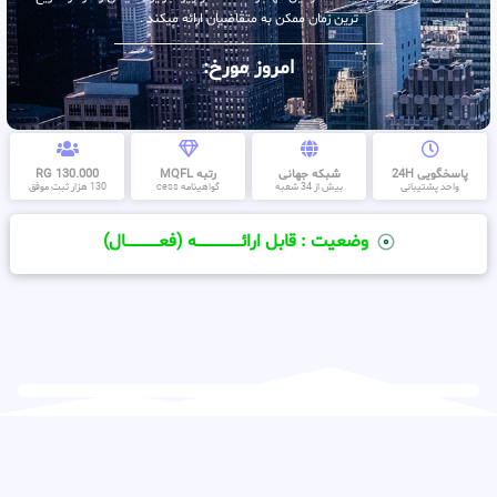
ترین زمان ممکن به متقاضیان ارائه میکند .
امروز مورخ:
پاسخگویی 24H
شبکه جهانی
رتبه MQFL
130.000 RG
واحد پشتیبانی
بیش از 34 شعبه
گواهینامه cess
130 هزار ثبت موفق
وضعیت : قابل ارائــــــــــــــــــــه (فعـــــــــــــــال)