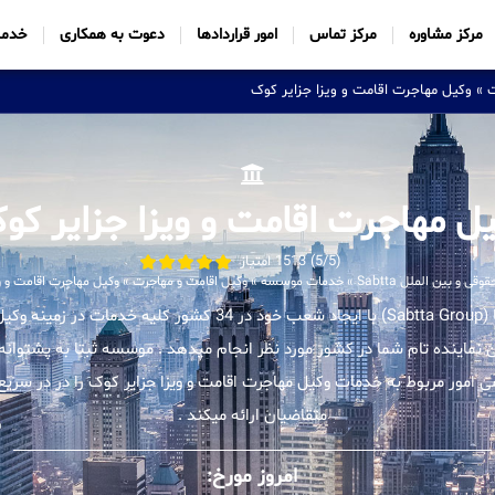
مرکز مشاوره
مرکز تماس
امور قراردادها
دعوت به همکاری
خدما
ت
»
وکیل مهاجرت اقامت و ویزا جزایر کوک
ل مهاجرت اقامت و ویزا جزایر کو
(5/5) 1513 امتیاز
 و بین الملل Sabtta
»
خدمات موسسه
»
وکیل اقامت و مهاجرت
»
وکیل مهاجرت اقامت و وی
موسسه بین المللی ثبتا (Sabtta Group) با ایجاد شعب خود در 34 کشور ک
ن نماینده تام شما در کشور مورد نظر انجام میدهد . موسسه ثبتا به پشتوانه 
مور مربوط به خدمات وکیل مهاجرت اقامت و ویزا جزایر کوک را در در سریع
متقاضیان ارائه میکند .
امروز مورخ: