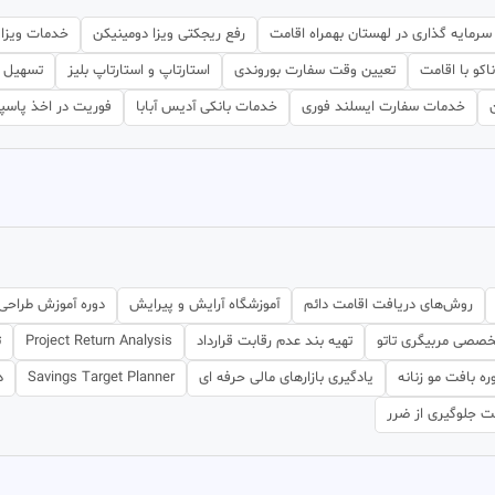
سرمایه گذاری در لهستان بهمراه اقامت
رفع ریجکتی ویزا دومینیکن
خدمات ویزا ک
اکو با اقامت
تعیین وقت سفارت بوروندی
استارتاپ و استارتاپ بلیز
تسهیل خ
خدمات سفارت ایسلند فوری
خدمات بانکی آدیس آبابا
فوریت در اخذ پاسپ
روش‌های دریافت اقامت دائم
آموزشگاه آرایش و پیرایش
دوره آموزش طراحی
خصصی مربیگری تاتو
تهیه بند عدم رقابت قرارداد
Project Return Analysis
ت
ره بافت مو زنانه
یادگیری بازارهای مالی حرفه ای
Savings Target Planner
د
ت جلوگیری از ضرر