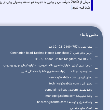
بیش از 2640 کارشناس و وکیل با تجربه توانسته بعنوان ی
شناخته شود
.
تماس با ما :
تلفن تماس: 02191094757 - 32 خط
آدرس دفتر لندن: 7 Coronation Road, Dephna House, Launchese
#105, London, United Kingdom, NW10 7PQ
آدرس: ایران-تهران - خیابان نلسون ماندلا(جردن) - انتهای خیابان مهری- روبروس
صدا و سیما - پلاک ...... (مراجعه حضوری فقط با هماهنگی قبلی)
بخش فروش: service@sabtta.com
بخش فنی: technical@sabtta.com
واحد نظارت: complaints@sabtta.com
واحد مدیریت: manager@sabtta.com
واحدتحقیق و توسعه : backend@sabtta.com
شبکه های اجتماعی: