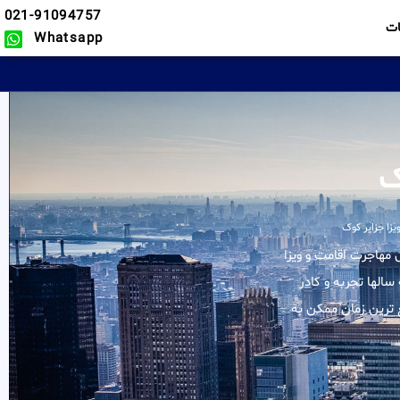
021-91094757
ت
Whatsapp
ک
زا جزایر کوک
لیه خدمات در زمینه وکیل مهاجرت اقامت و ویزا
سالها تجربه و کادر
 ترین زمان ممکن به