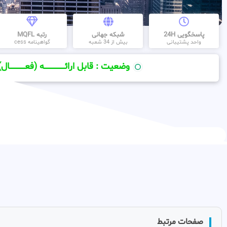
پاسخگویی 24H
شبکه جهانی
رتبه MQFL
واحد پشتیبانی
بیش از 34 شعبه
گواهینامه cess
وضعیت : قابل ارائــــــــــــــــــــه (فعـــــــــــــــال)
صفحات مرتبط