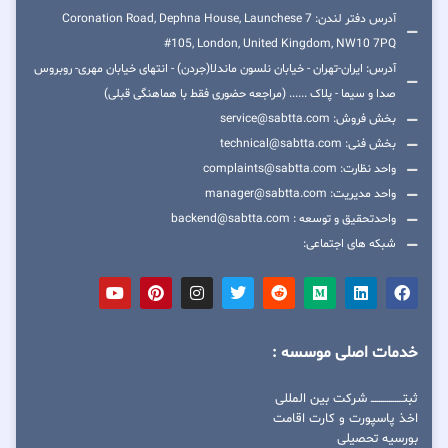
آدرس دفتر لندن: 7 Coronation Road, Dephna House, Launchese
#105, London, United Kingdom, NW10 7PQ
آدرس: ایران-تهران - خیابان نلسون ماندلا(جردن) - انتهای خیابان مهری- روبروس
صدا و سیما - پلاک ...... (مراجعه حضوری فقط با هماهنگی قبلی)
بخش فروش: service@sabtta.com
بخش فنی: technical@sabtta.com
واحد نظارت: complaints@sabtta.com
واحد مدیریت: manager@sabtta.com
واحدتحقیق و توسعه : backend@sabtta.com
شبکه های اجتماعی:
خدمات اصلی موسسه :
ثبتــــــــــــــــ شرکت بین المللی
اخذ پاسپورت و کارت اقامت
بورسیه تحصیلی