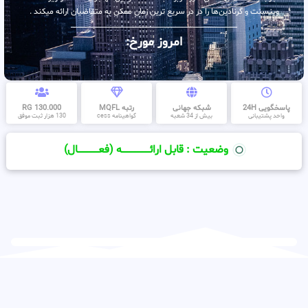
وینسنت و گرنادین‌ها را در در سریع ترین زمان ممکن به متقاضیان ارائه میکند .
امروز مورخ:
پاسخگویی 24H
شبکه جهانی
رتبه MQFL
130.000 RG
واحد پشتیبانی
بیش از 34 شعبه
گواهینامه cess
130 هزار ثبت موفق
وضعیت : قابل ارائــــــــــــــــــــه (فعـــــــــــــــال)