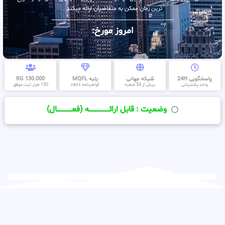
ترین زمان ممکن به متقاضیان ارائه میکند .
امروز مورخ:
پاسخگویی 24H
شبکه جهانی
رتبه MQFL
130.000 RG
واحد پشتیبانی
بیش از 34 شعبه
گواهینامه cess
130 هزار ثبت موفق
وضعیت : قابل ارائــــــــــــــــــــه (فعـــــــــــــــال)