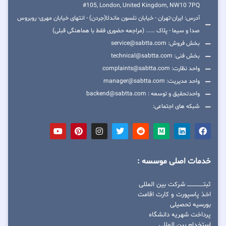
#105, London, United Kingdom, NW10 7PQ
آدرس: ایران-تهران - خیابان نلسون ماندلا(جردن) - انتهای خیابان مهری- روبروس
صدا و سیما - پلاک ...... (مراجعه حضوری فقط با هماهنگی قبلی)
بخش فروش: service@sabtta.com
بخش فنی: technical@sabtta.com
واحد نظارت: complaints@sabtta.com
واحد مدیریت: manager@sabtta.com
واحدتحقیق و توسعه : backend@sabtta.com
شبکه های اجتماعی:
خدمات اصلی موسسه :
ثبتــــــــــــــــ شرکت بین المللی
اخذ پاسپورت و کارت اقامت
بورسیه تحصیلی
پرداخت شهریه دانشگاه
استخدام بین المللی