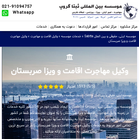
021-91094757
Whatsapp
مرکز مشاوره
مرکز تماس
امور قراردادها
دعوت به همکاری
خدمات
موسسه ثبتی، حقوقی و بین الملل Sabtta
»
خدمات موسسه
»
وکیل اقامت و مهاجرت
»
وکیل مهاجرت
اقامت و ویزا صربستان
وکیل مهاجرت اقامت و ویزا صربستان
(5/5) 1513 امتیاز
موسسه ثبتی، حقوقی و بین الملل Sabtta
»
خدمات موسسه
»
وکیل اقامت و مهاجرت
»
وکیل مهاجرت اقامت و ویزا
صربستان
موسسه بین المللی ثبتا (Sabtta Group) با ایجاد شعب خود در 34 کشور کلیه خدمات
در زمینه وکیل مهاجرت اقامت و ویزا صربستان را به عنوان نماینده تام شما در کشور
مورد نظر انجام میدهد . موسسه ثبتا به پشتوانه سالها تجربه و کادر مجرب و متخصص
تمامی امور مربوط به خدمات وکیل مهاجرت اقامت و ویزا صربستان را در در سریع ترین
زمان ممکن به متقاضیان ارائه میکند .