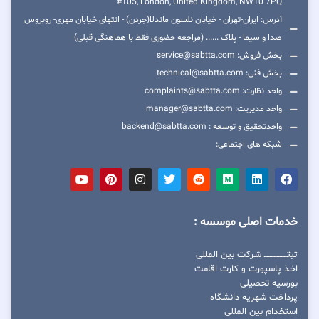
#105, London, United Kingdom, NW10 7PQ
آدرس: ایران-تهران - خیابان نلسون ماندلا(جردن) - انتهای خیابان مهری- روبروس
صدا و سیما - پلاک ...... (مراجعه حضوری فقط با هماهنگی قبلی)
بخش فروش: service@sabtta.com
بخش فنی: technical@sabtta.com
واحد نظارت: complaints@sabtta.com
واحد مدیریت: manager@sabtta.com
واحدتحقیق و توسعه : backend@sabtta.com
شبکه های اجتماعی:
خدمات اصلی موسسه :
ثبتــــــــــــــــ شرکت بین المللی
اخذ پاسپورت و کارت اقامت
بورسیه تحصیلی
پرداخت شهریه دانشگاه
استخدام بین المللی