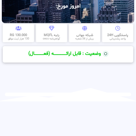
امروز مورخ:
پاسخگویی 24H
شبکه جهانی
رتبه MQFL
130.000 RG
واحد پشتیبانی
بیش از 34 شعبه
گواهینامه cess
130 هزار ثبت موفق
وضعیت : قابل ارائــــــــــــــــــــه (فعـــــــــــــــال)