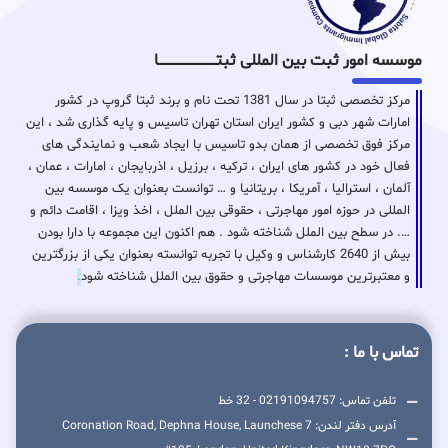
موسسه امور ثبت بین المللی ثبتـــــــــــــــــــــــــــــا
مرکز تخصصی ثبتا در سال 1381 تحت نام و برند ثبتا گروپ در کشور
امارات شهر دبی و کشور ایران استان تهران تاسیس و پایه گذاری شد ، این
مرکز فوق تخصصی از همان بدو تاسیس با ایجاد شعب و نمایندگی های
فعال خود در کشور های ایران ، ترکیه ، برزیل ، اذربایجان ، امارات ، عمان ،
آلمان ، استرالیا ، آمریکا ، بریتانیا و … توانست بعنوان یک موسسه بین
المللی در حوزه امور مهاجرتی ، حقوقی بین الملل ، اخذ ویزا ، اقامت دائم و
…. در سطح بین الملل شناخته شود . هم اکنون این مجموعه با دارا بودن
بیش از 2640 کارشناس و وکیل با تجربه توانسته بعنوان یکی از بزرگترین
و معتبرترین موسسات مهاجرتی و حقوق بین الملل شناخته شود
.
تماس با ما :
تلفن تماس: 02191094757 - 32 خط
آدرس دفتر لندن: 7 Coronation Road, Dephna House, Launchese