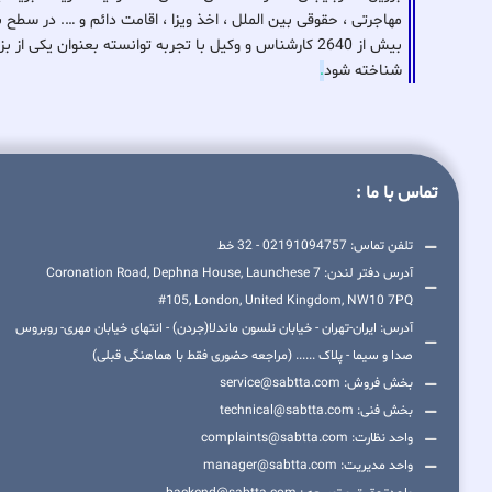
مهاجرتی ، حقوقی بین الملل ، اخذ ویزا ، اقامت دائم و …. در سطح 
بیش از 2640 کارشناس و وکیل با تجربه توانسته بعنوان ی
شناخته شود
.
تماس با ما :
تلفن تماس: 02191094757 - 32 خط
آدرس دفتر لندن: 7 Coronation Road, Dephna House, Launchese
#105, London, United Kingdom, NW10 7PQ
آدرس: ایران-تهران - خیابان نلسون ماندلا(جردن) - انتهای خیابان مهری- روبروس
صدا و سیما - پلاک ...... (مراجعه حضوری فقط با هماهنگی قبلی)
بخش فروش: service@sabtta.com
بخش فنی: technical@sabtta.com
واحد نظارت: complaints@sabtta.com
واحد مدیریت: manager@sabtta.com