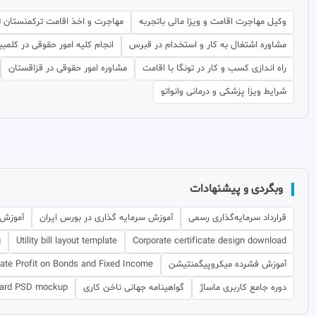
وکیل مهاجرت اقامت و ویزا مالی باتجربه
مهاجرت و اخذ اقامت ترکمنستان 
مشاوره اشتغال به کار و استخدام در قبرس
انجام کلیه امور حقوقی در کلمبیا
راه اندازی کسب و کار در تونگا با اقامت
مشاوره امور حقوقی در قزاقستان
شرایط ویزا پزشکی و درمانی وانواتو
وبگردی و پیشنهادات
قرارداد سرمایه‌گذاری رسمی
آموزش سرمایه گذاری در بورس ایران
آموزش 
g
Utility bill layout template
Corporate certificate design download
آموزش فشرده میکروپیگمنتیشن
late Profit on Bonds and Fixed Income
دوره جامع کاربری ماساژ
گواهینامه جهانی ناخن کاری
card PSD mockup