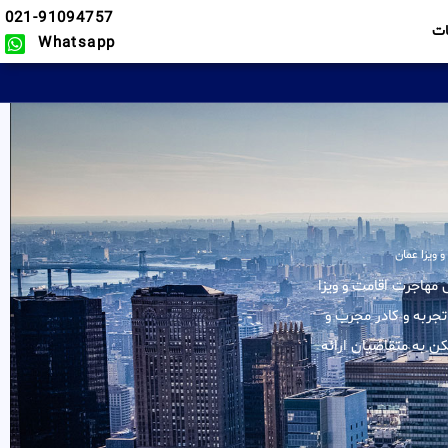
021-91094757
ت
Whatsapp
 ویزا عمان
لیه خدمات در زمینه وکیل مهاجرت اقامت و ویزا
تجربه و کادر مجرب و
ن به متقاضیان ارائه