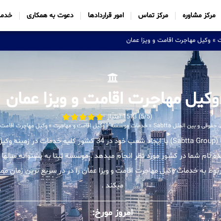
مرکز مشاوره
مرکز تماس
امور قراردادها
دعوت به همکاری
خدما
ت
»
وکیل مهاجرت اقامت و ویزا عمان
وکیل مهاجرت اقامت و ویزا عمان
(5/5) 1513 امتیاز
وقی و بین الملل Sabtta
»
خدمات موسسه
»
وکیل اقامت و مهاجرت
»
وکیل مهاجرت اقامت و
موسسه بین المللی ثبتا (Sabtta Group) با ایجاد شعب خود در 34 کشور ک
نده تام شما در کشور مورد نظر انجام میدهد . موسسه ثبتا به پشتوانه سالها 
ط به خدمات وکیل مهاجرت اقامت و ویزا عمان را در در سریع ترین زمان ممک
میکند .
امروز مورخ: