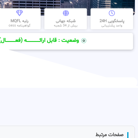
پاسخگویی 24H
شبکه جهانی
رتبه MQFL
واحد پشتیبانی
بیش از 34 شعبه
گواهینامه cess
وضعیت : قابل ارائــــــــــــــــــــه (فعـــــــــــــــال)
صفحات مرتبط