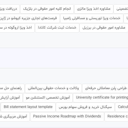
تضمینی
مشاوره اخذ ویزا مالزی
انجام کلیه امور حقوقی در بلژیک
دریافت ویزا
خدمات ویزا توریستی و مسافرتی زامبیا
فرصت‌های تجاری جزیره کیوشو در ژاپن
مشاوره امور حقوقی در برزیل
خدمات ثبت شرکت کانادا
اخذ ویزا اروگوئه در 
طراحی پلن معاملاتی حرفه‌ای
وکالت و خدمات حقوقی بین‌المللی
راهنمای حل م
University certificate for printin
آموزش تخصصی اکستنشن مو
آموزش آرایش 
Calcu
سیگنال خرید و فروش سهام بورس
Bill statement layout template
Residence 
Passive Income Roadmap with Dividends
آموزش مربیگری شی