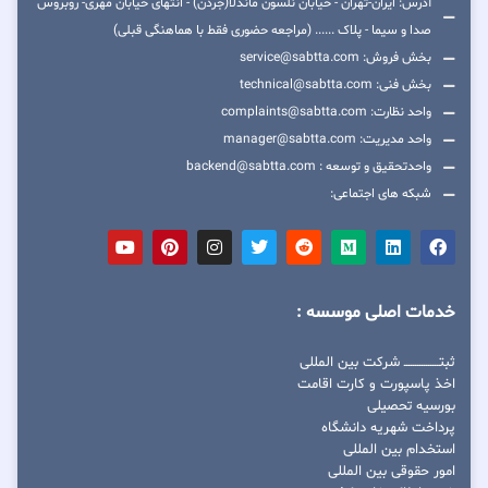
آدرس: ایران-تهران - خیابان نلسون ماندلا(جردن) - انتهای خیابان مهری- روبروس
صدا و سیما - پلاک ...... (مراجعه حضوری فقط با هماهنگی قبلی)
بخش فروش: service@sabtta.com
بخش فنی: technical@sabtta.com
واحد نظارت: complaints@sabtta.com
واحد مدیریت: manager@sabtta.com
واحدتحقیق و توسعه : backend@sabtta.com
شبکه های اجتماعی:
خدمات اصلی موسسه :
ثبتــــــــــــــــ شرکت بین المللی
اخذ پاسپورت و کارت اقامت
بورسیه تحصیلی
پرداخت شهریه دانشگاه
استخدام بین المللی
امور حقوقی بین المللی