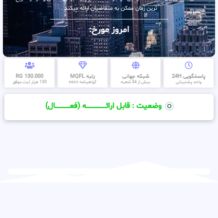
ترین زمان ممکن به متقاضیان ارائه میکند .
امروز مورخ:
پاسخگویی 24H
شبکه جهانی
رتبه MQFL
130.000 RG
واحد پشتیبانی
بیش از 34 شعبه
گواهینامه cess
130 هزار ثبت موفق
وضعیت : قابل ارائــــــــــــــــــــه (فعـــــــــــــــال)