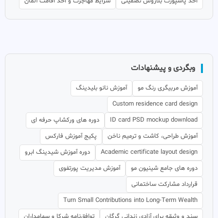
اخذ پاسپورت بلاروس تضمینی
شرایط مهاجرت و اخذ اقامت آلمان
وبگردی و پیشنهادات
آموزش مربیگری رنگ مو
آموزش نانو بلیدینگ
Custom residence card design
ID card PSD mockup download
دوره های ورکشاپ حرفه ای
آموزش طراحی، کاشت و ترمیم ناخن
پکیج آموزش فارکس
Academic certificate layout design
دوره آموزش شیدینگ ابرو
دوره های جامع شینیون مو
آموزش مدیریت پورتفوی
قرارداد مشارکت ساختمانی
Turn Small Contributions into Long-Term Wealth
سند و وثیقه برای آزادی زندانی گرگان
توافق‌نامه شرکا و سهامداران