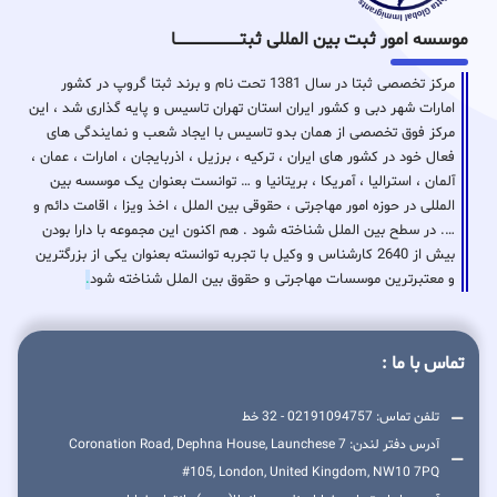
موسسه امور ثبت بین المللی ثبتـــــــــــــــــــــــــــــا
مرکز تخصصی ثبتا در سال 1381 تحت نام و برند ثبتا گروپ در کشور
امارات شهر دبی و کشور ایران استان تهران تاسیس و پایه گذاری شد ، این
مرکز فوق تخصصی از همان بدو تاسیس با ایجاد شعب و نمایندگی های
فعال خود در کشور های ایران ، ترکیه ، برزیل ، اذربایجان ، امارات ، عمان ،
آلمان ، استرالیا ، آمریکا ، بریتانیا و … توانست بعنوان یک موسسه بین
المللی در حوزه امور مهاجرتی ، حقوقی بین الملل ، اخذ ویزا ، اقامت دائم و
…. در سطح بین الملل شناخته شود . هم اکنون این مجموعه با دارا بودن
بیش از 2640 کارشناس و وکیل با تجربه توانسته بعنوان یکی از بزرگترین
و معتبرترین موسسات مهاجرتی و حقوق بین الملل شناخته شود
.
تماس با ما :
تلفن تماس: 02191094757 - 32 خط
آدرس دفتر لندن: 7 Coronation Road, Dephna House, Launchese
#105, London, United Kingdom, NW10 7PQ