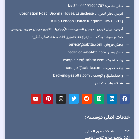
تلفن تماس: 02191094757 - 32 خط
آدرس دفتر لندن: 7 Coronation Road, Dephna House, Launchese
#105, London, United Kingdom, NW10 7PQ
آدرس: ایران-تهران - خیابان نلسون ماندلا(جردن) - انتهای خیابان مهری- روبروس
صدا و سیما - پلاک ...... (مراجعه حضوری فقط با هماهنگی قبلی)
بخش فروش: service@sabtta.com
بخش فنی: technical@sabtta.com
واحد نظارت: complaints@sabtta.com
واحد مدیریت: manager@sabtta.com
واحدتحقیق و توسعه : backend@sabtta.com
شبکه های اجتماعی:
خدمات اصلی موسسه :
ثبتــــــــــــــــ شرکت بین المللی
اخذ پاسپورت و کارت اقامت