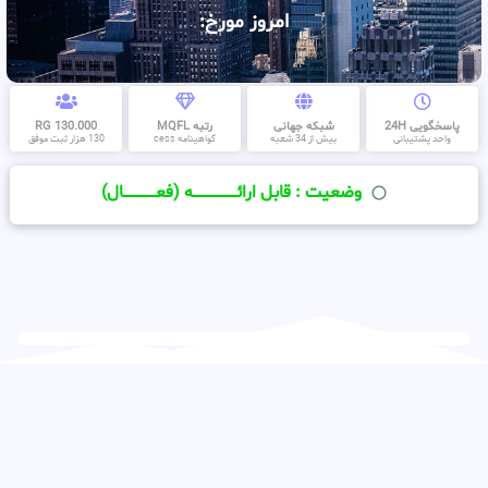
امروز مورخ:
پاسخگویی 24H
شبکه جهانی
رتبه MQFL
130.000 RG
واحد پشتیبانی
بیش از 34 شعبه
گواهینامه cess
130 هزار ثبت موفق
وضعیت : قابل ارائــــــــــــــــــــه (فعـــــــــــــــال)