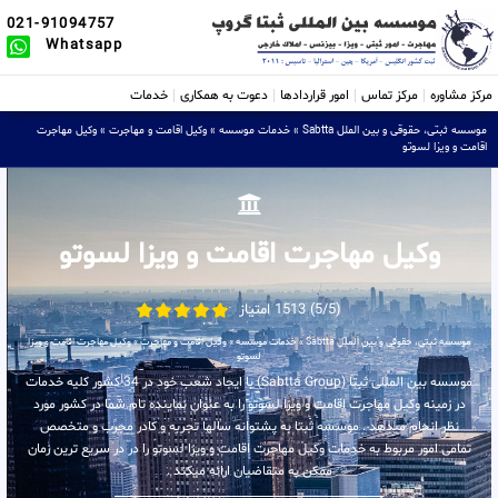
021-91094757
Whatsapp
مرکز مشاوره
مرکز تماس
امور قراردادها
دعوت به همکاری
خدمات
موسسه ثبتی، حقوقی و بین الملل Sabtta
»
خدمات موسسه
»
وکیل اقامت و مهاجرت
»
وکیل مهاجرت
اقامت و ویزا لسوتو
وکیل مهاجرت اقامت و ویزا لسوتو
(5/5) 1513 امتیاز
موسسه ثبتی، حقوقی و بین الملل Sabtta
»
خدمات موسسه
»
وکیل اقامت و مهاجرت
»
وکیل مهاجرت اقامت و ویزا
لسوتو
موسسه بین المللی ثبتا (Sabtta Group) با ایجاد شعب خود در 34 کشور کلیه خدمات
در زمینه وکیل مهاجرت اقامت و ویزا لسوتو را به عنوان نماینده تام شما در کشور مورد
نظر انجام میدهد . موسسه ثبتا به پشتوانه سالها تجربه و کادر مجرب و متخصص
تمامی امور مربوط به خدمات وکیل مهاجرت اقامت و ویزا لسوتو را در در سریع ترین زمان
ممکن به متقاضیان ارائه میکند .