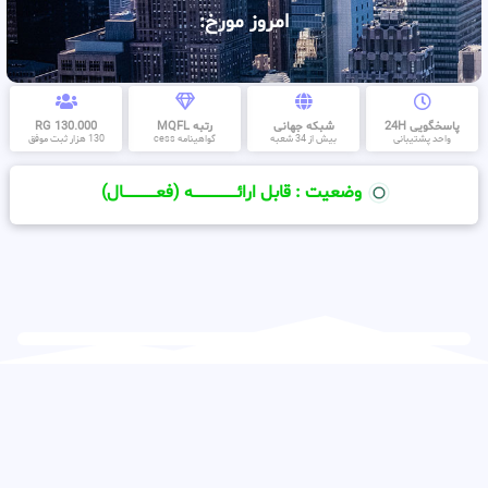
امروز مورخ:
پاسخگویی 24H
شبکه جهانی
رتبه MQFL
130.000 RG
واحد پشتیبانی
بیش از 34 شعبه
گواهینامه cess
130 هزار ثبت موفق
وضعیت : قابل ارائــــــــــــــــــــه (فعـــــــــــــــال)