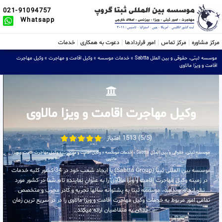
021-91094757
Whatsapp
مرکز مشاوره
مرکز تماس
امور قراردادها
دعوت به همکاری
خدمات
موسسه ثبتی، حقوقی و بین الملل Sabtta
»
خدمات موسسه
»
وکیل اقامت و مهاجرت
»
وکیل مهاجرت
اقامت و ویزا مالاوی
وکیل مهاجرت اقامت و ویزا مالاوی
(5/5) 1513 امتیاز
موسسه ثبتی، حقوقی و بین الملل Sabtta
»
خدمات موسسه
»
وکیل اقامت و مهاجرت
»
وکیل مهاجرت اقامت و ویزا
مالاوی
موسسه بین المللی ثبتا (Sabtta Group) با ایجاد شعب خود در 34 کشور کلیه خدمات
در زمینه وکیل مهاجرت اقامت و ویزا مالاوی را به عنوان نماینده تام شما در کشور مورد
نظر انجام میدهد . موسسه ثبتا به پشتوانه سالها تجربه و کادر مجرب و متخصص
تمامی امور مربوط به خدمات وکیل مهاجرت اقامت و ویزا مالاوی را در در سریع ترین زمان
ممکن به متقاضیان ارائه میکند .