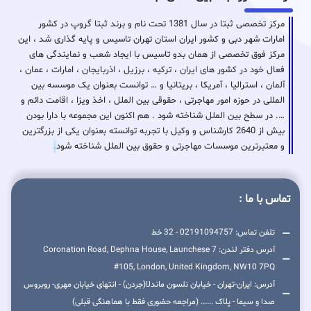
مرکز تخصصی ثبتا در سال 1381 تحت نام و برند ثبتا گروپ در کشور
امارات شهر دبی و کشور ایران استان تهران تاسیس و پایه گذاری شد ، این
مرکز فوق تخصصی از همان بدو تاسیس با ایجاد شعب و نمایندگی های
فعال خود در کشور های ایران ، ترکیه ، برزیل ، اذربایجان ، امارات ، عمان ،
آلمان ، استرالیا ، آمریکا ، بریتانیا و … توانست بعنوان یک موسسه بین
المللی در حوزه امور مهاجرتی ، حقوقی بین الملل ، اخذ ویزا ، اقامت دائم و
…. در سطح بین الملل شناخته شود . هم اکنون این مجموعه با دارا بودن
بیش از 2640 کارشناس و وکیل با تجربه توانسته بعنوان یکی از بزرگترین
و معتبرترین موسسات مهاجرتی و حقوق بین الملل شناخته شود
.
تماس با ما :
تلفن تماس: 02191094757 - 32 خط
آدرس دفتر لندن: 7 Coronation Road, Dephna House, Launchese
#105, London, United Kingdom, NW10 7PQ
آدرس: ایران-تهران - خیابان نلسون ماندلا(جردن) - انتهای خیابان مهری- روبروس
صدا و سیما - پلاک ...... (مراجعه حضوری فقط با هماهنگی قبلی)