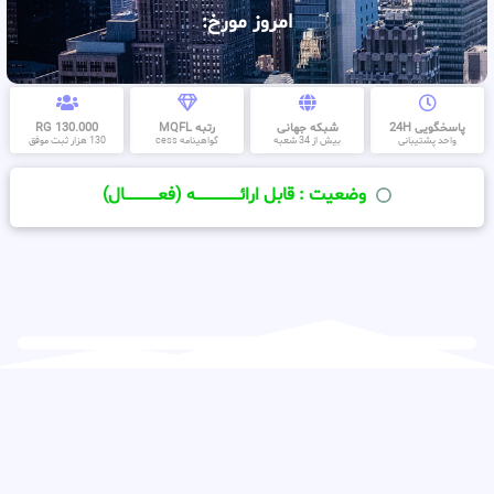
امروز مورخ:
پاسخگویی 24H
شبکه جهانی
رتبه MQFL
130.000 RG
واحد پشتیبانی
بیش از 34 شعبه
گواهینامه cess
130 هزار ثبت موفق
وضعیت : قابل ارائــــــــــــــــــــه (فعـــــــــــــــال)