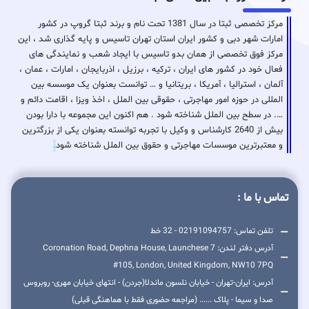
مرکز تخصصی ثبتا در سال 1381 تحت نام و برند ثبتا گروپ در کشور
امارات شهر دبی و کشور ایران استان تهران تاسیس و پایه گذاری شد ، این
مرکز فوق تخصصی از همان بدو تاسیس با ایجاد شعب و نمایندگی های
فعال خود در کشور های ایران ، ترکیه ، برزیل ، اذربایجان ، امارات ، عمان ،
آلمان ، استرالیا ، آمریکا ، بریتانیا و … توانست بعنوان یک موسسه بین
المللی در حوزه امور مهاجرتی ، حقوقی بین الملل ، اخذ ویزا ، اقامت دائم و
…. در سطح بین الملل شناخته شود . هم اکنون این مجموعه با دارا بودن
بیش از 2640 کارشناس و وکیل با تجربه توانسته بعنوان یکی از بزرگترین
و معتبرترین موسسات مهاجرتی و حقوق بین الملل شناخته شود
.
تماس با ما :
تلفن تماس: 02191094757 - 32 خط
آدرس دفتر لندن: 7 Coronation Road, Dephna House, Launchese
#105, London, United Kingdom, NW10 7PQ
آدرس: ایران-تهران - خیابان نلسون ماندلا(جردن) - انتهای خیابان مهری- روبروس
صدا و سیما - پلاک ...... (مراجعه حضوری فقط با هماهنگی قبلی)