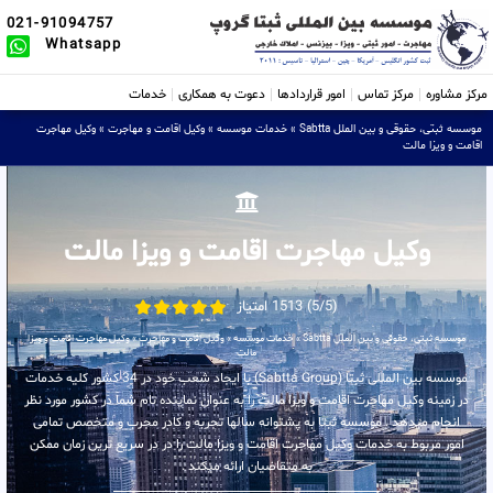
021-91094757
Whatsapp
مرکز مشاوره
مرکز تماس
امور قراردادها
دعوت به همکاری
خدمات
موسسه ثبتی، حقوقی و بین الملل Sabtta
»
خدمات موسسه
»
وکیل اقامت و مهاجرت
»
وکیل مهاجرت
اقامت و ویزا مالت
وکیل مهاجرت اقامت و ویزا مالت
(5/5) 1513 امتیاز
موسسه ثبتی، حقوقی و بین الملل Sabtta
»
خدمات موسسه
»
وکیل اقامت و مهاجرت
»
وکیل مهاجرت اقامت و ویزا
مالت
موسسه بین المللی ثبتا (Sabtta Group) با ایجاد شعب خود در 34 کشور کلیه خدمات
در زمینه وکیل مهاجرت اقامت و ویزا مالت را به عنوان نماینده تام شما در کشور مورد نظر
انجام میدهد . موسسه ثبتا به پشتوانه سالها تجربه و کادر مجرب و متخصص تمامی
امور مربوط به خدمات وکیل مهاجرت اقامت و ویزا مالت را در در سریع ترین زمان ممکن
به متقاضیان ارائه میکند .