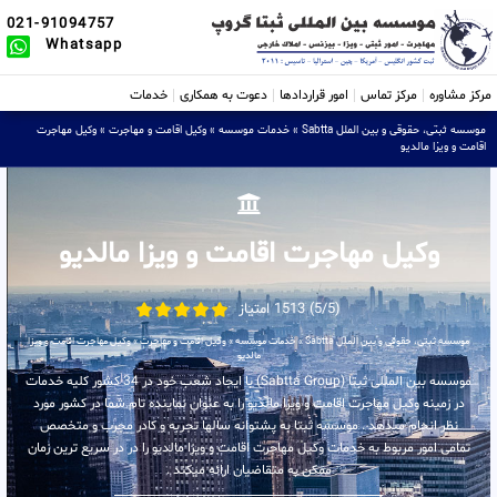
021-91094757
Whatsapp
مرکز مشاوره
مرکز تماس
امور قراردادها
دعوت به همکاری
خدمات
موسسه ثبتی، حقوقی و بین الملل Sabtta
»
خدمات موسسه
»
وکیل اقامت و مهاجرت
»
وکیل مهاجرت
اقامت و ویزا مالدیو
وکیل مهاجرت اقامت و ویزا مالدیو
(5/5) 1513 امتیاز
موسسه ثبتی، حقوقی و بین الملل Sabtta
»
خدمات موسسه
»
وکیل اقامت و مهاجرت
»
وکیل مهاجرت اقامت و ویزا
مالدیو
موسسه بین المللی ثبتا (Sabtta Group) با ایجاد شعب خود در 34 کشور کلیه خدمات
در زمینه وکیل مهاجرت اقامت و ویزا مالدیو را به عنوان نماینده تام شما در کشور مورد
نظر انجام میدهد . موسسه ثبتا به پشتوانه سالها تجربه و کادر مجرب و متخصص
تمامی امور مربوط به خدمات وکیل مهاجرت اقامت و ویزا مالدیو را در در سریع ترین زمان
ممکن به متقاضیان ارائه میکند .