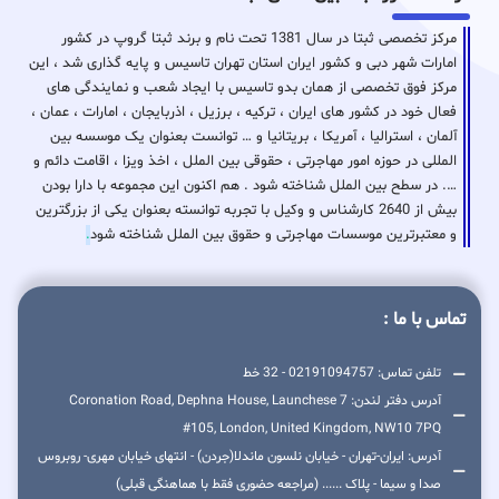
مرکز تخصصی ثبتا در سال 1381 تحت نام و برند ثبتا گروپ در کشور
امارات شهر دبی و کشور ایران استان تهران تاسیس و پایه گذاری شد ، این
مرکز فوق تخصصی از همان بدو تاسیس با ایجاد شعب و نمایندگی های
فعال خود در کشور های ایران ، ترکیه ، برزیل ، اذربایجان ، امارات ، عمان ،
آلمان ، استرالیا ، آمریکا ، بریتانیا و … توانست بعنوان یک موسسه بین
المللی در حوزه امور مهاجرتی ، حقوقی بین الملل ، اخذ ویزا ، اقامت دائم و
…. در سطح بین الملل شناخته شود . هم اکنون این مجموعه با دارا بودن
بیش از 2640 کارشناس و وکیل با تجربه توانسته بعنوان یکی از بزرگترین
و معتبرترین موسسات مهاجرتی و حقوق بین الملل شناخته شود
.
تماس با ما :
تلفن تماس: 02191094757 - 32 خط
آدرس دفتر لندن: 7 Coronation Road, Dephna House, Launchese
#105, London, United Kingdom, NW10 7PQ
آدرس: ایران-تهران - خیابان نلسون ماندلا(جردن) - انتهای خیابان مهری- روبروس
صدا و سیما - پلاک ...... (مراجعه حضوری فقط با هماهنگی قبلی)