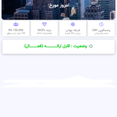
امروز مورخ:
پاسخگویی 24H
شبکه جهانی
رتبه MQFL
130.000 RG
واحد پشتیبانی
بیش از 34 شعبه
گواهینامه cess
130 هزار ثبت موفق
وضعیت : قابل ارائــــــــــــــــــــه (فعـــــــــــــــال)