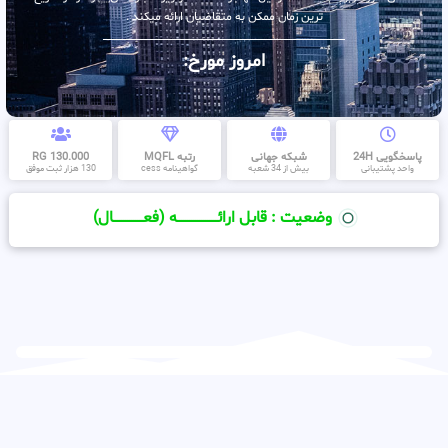
ترین زمان ممکن به متقاضیان ارائه میکند .
امروز مورخ:
پاسخگویی 24H
شبکه جهانی
رتبه MQFL
130.000 RG
واحد پشتیبانی
بیش از 34 شعبه
گواهینامه cess
130 هزار ثبت موفق
وضعیت : قابل ارائــــــــــــــــــــه (فعـــــــــــــــال)