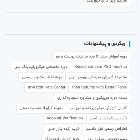
شرایط ویزا کاری نیوزیلند
وبگردی و پیشنهادات
دوره آموزش صفر تا صد مراقبت پوست و مو
Residence card PSD mockup
دوره تخصصی میکروبلیدینگ سر
مجموعه آموزش سرخطی بورس ایران
تهیه اخطار مکتوب رسمی
Investon Help Center
Plan Returns with Better Tools
بسته دوره مربیگری و مشاوره سرمایه‌گذاری
کلاس آموزش میکروپیگمنتیشن لب
نمونه قرارداد تقسیط بدهی
تأسیس شرکت در آسیا
Account Verification
اعتراض رسمی قرار دادسرا
ترید زنده بازار مالی
دوره تخصصی میکرو ابرو
پکیج آموزش ایچیموکو