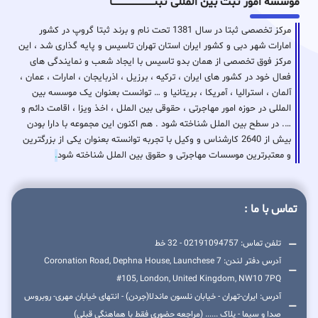
موسسه امور ثبت بین المللی ثبتـــــــــــــــــــــــــــــا
مرکز تخصصی ثبتا در سال 1381 تحت نام و برند ثبتا گروپ در کشور
امارات شهر دبی و کشور ایران استان تهران تاسیس و پایه گذاری شد ، این
مرکز فوق تخصصی از همان بدو تاسیس با ایجاد شعب و نمایندگی های
فعال خود در کشور های ایران ، ترکیه ، برزیل ، اذربایجان ، امارات ، عمان ،
آلمان ، استرالیا ، آمریکا ، بریتانیا و … توانست بعنوان یک موسسه بین
المللی در حوزه امور مهاجرتی ، حقوقی بین الملل ، اخذ ویزا ، اقامت دائم و
…. در سطح بین الملل شناخته شود . هم اکنون این مجموعه با دارا بودن
بیش از 2640 کارشناس و وکیل با تجربه توانسته بعنوان یکی از بزرگترین
و معتبرترین موسسات مهاجرتی و حقوق بین الملل شناخته شود
.
تماس با ما :
تلفن تماس: 02191094757 - 32 خط
آدرس دفتر لندن: 7 Coronation Road, Dephna House, Launchese
#105, London, United Kingdom, NW10 7PQ
آدرس: ایران-تهران - خیابان نلسون ماندلا(جردن) - انتهای خیابان مهری- روبروس
صدا و سیما - پلاک ...... (مراجعه حضوری فقط با هماهنگی قبلی)