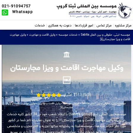
021-91094757
Whatsapp
مرکز مشاوره
مرکز تماس
امور قراردادها
دعوت به همکاری
خدمات
موسسه ثبتی، حقوقی و بین الملل Sabtta
»
خدمات موسسه
»
وکیل اقامت و مهاجرت
»
وکیل مهاجرت
اقامت و ویزا مجارستان￼
وکیل مهاجرت اقامت و ویزا مجارستان
￼
(5/5) 1513 امتیاز
موسسه ثبتی، حقوقی و بین الملل Sabtta
»
خدمات موسسه
»
وکیل اقامت و مهاجرت
»
وکیل مهاجرت اقامت و ویزا
مجارستان￼
موسسه بین المللی ثبتا (Sabtta Group) با ایجاد شعب خود در 34 کشور کلیه خدمات
در زمینه وکیل مهاجرت اقامت و ویزا مجارستان￼ را به عنوان نماینده تام شما در کشور
مورد نظر انجام میدهد . موسسه ثبتا به پشتوانه سالها تجربه و کادر مجرب و متخصص
تمامی امور مربوط به خدمات وکیل مهاجرت اقامت و ویزا مجارستان￼ را در در سریع