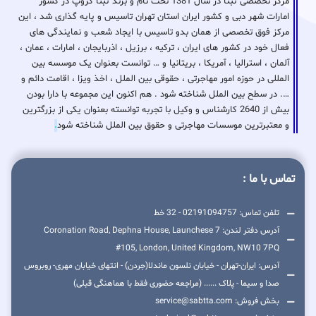
مرکز تخصصی ثبتا در سال 1381 تحت نام و برند ثبتا گروپ در کشور
امارات شهر دبی و کشور ایران استان تهران تاسیس و پایه گذاری شد ، این
مرکز فوق تخصصی از همان بدو تاسیس با ایجاد شعب و نمایندگی های
فعال خود در کشور های ایران ، ترکیه ، برزیل ، اذربایجان ، امارات ، عمان ،
آلمان ، استرالیا ، آمریکا ، بریتانیا و … توانست بعنوان یک موسسه بین
المللی در حوزه امور مهاجرتی ، حقوقی بین الملل ، اخذ ویزا ، اقامت دائم و
…. در سطح بین الملل شناخته شود . هم اکنون این مجموعه با دارا بودن
بیش از 2640 کارشناس و وکیل با تجربه توانسته بعنوان یکی از بزرگترین
و معتبرترین موسسات مهاجرتی و حقوق بین الملل شناخته شود
.
تماس با ما :
تلفن تماس: 02191094757 - 32 خط
آدرس دفتر لندن: 7 Coronation Road, Dephna House, Launchese
#105, London, United Kingdom, NW10 7PQ
آدرس: ایران-تهران - خیابان نلسون ماندلا(جردن) - انتهای خیابان مهری- روبروس
صدا و سیما - پلاک ...... (مراجعه حضوری فقط با هماهنگی قبلی)
بخش فروش: service@sabtta.com