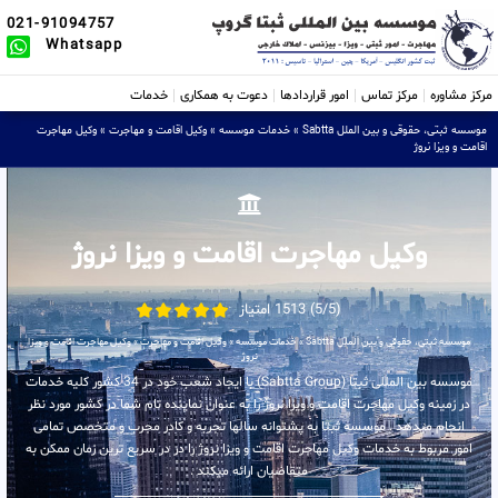
021-91094757
Whatsapp
مرکز مشاوره
مرکز تماس
امور قراردادها
دعوت به همکاری
خدمات
موسسه ثبتی، حقوقی و بین الملل Sabtta
»
خدمات موسسه
»
وکیل اقامت و مهاجرت
»
وکیل مهاجرت
اقامت و ویزا نروژ
وکیل مهاجرت اقامت و ویزا نروژ
(5/5) 1513 امتیاز
موسسه ثبتی، حقوقی و بین الملل Sabtta
»
خدمات موسسه
»
وکیل اقامت و مهاجرت
»
وکیل مهاجرت اقامت و ویزا
نروژ
موسسه بین المللی ثبتا (Sabtta Group) با ایجاد شعب خود در 34 کشور کلیه خدمات
در زمینه وکیل مهاجرت اقامت و ویزا نروژ را به عنوان نماینده تام شما در کشور مورد نظر
انجام میدهد . موسسه ثبتا به پشتوانه سالها تجربه و کادر مجرب و متخصص تمامی
امور مربوط به خدمات وکیل مهاجرت اقامت و ویزا نروژ را در در سریع ترین زمان ممکن به
متقاضیان ارائه میکند .