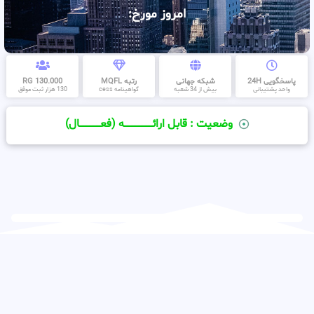
امروز مورخ:
پاسخگویی 24H
شبکه جهانی
رتبه MQFL
130.000 RG
واحد پشتیبانی
بیش از 34 شعبه
گواهینامه cess
130 هزار ثبت موفق
وضعیت : قابل ارائــــــــــــــــــــه (فعـــــــــــــــال)